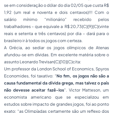
se em consideração o dólar do dia 02/05 que custa R$
1,92 (um real e noventa e dois centavos)!!! Com o
salário mínimo “milionário” recebido pelos
trabalhadores – que equivale a R$ 20,73{C}
[9]{C}
(vinte
reais e setenta e três centavos) por dia – dará para o
brasileiro ir à todos os jogos com certeza.
A Grécia, ao sediar os jogos olímpicos de Atenas
afundou-se em dívidas. Em excelente matéria sobre o
assunto Leonardo Trevisan{C}
[10]{C}
cita:
Um professor da London School of Economics, Spyros
Economides, foi taxativo: “
No fim, os jogos não são a
causa fundamental da dívida grega, mas talvez o país
não devesse aceitar fazê-los
”. Victor Matteson, um
economista americano que se especializou em
estudos sobre impacto de grandes jogos, foi ao ponto
exato: “as Olimpíadas certamente são um reflexo dos