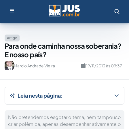
Artigo
Para onde caminha nossa soberania?
E nosso país?
Marcio Andrade Vieira
19/11/2013 às 09:37
Leia nesta página:
Não pretendemos esgotar o tema, nem tampouco
criar polêmica, apenas desempenhar ativamente o