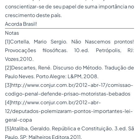
conscientizar-se de seu papel de suma importância no
crescimento deste país.
Acorda Brasil!
Notas
[1]
Cortella, Mario Sergio. Não Nascemos prontos!
Provocações filosóficas. 10.ed. Petrópolis, RJ:
Vozes,2010.
[2]
Descartes, René. Discurso do Método. Tradução de
Paulo Neves. Porto Alegre: L&PM, 2008.
[3]
http://www.conjur.com.br/2012-abr-17/comissao-
codigo-penal-defende-prisao-motoristas-bebados
[4]
http://www.conjur.com.br/2012-abr-
12/deputados-polemizaram-pontos-importantes-lei-
geral-copa
[5]
Ataliba, Geraldo. República e Constituição. 3.ed. Sã
Paulo, SP: Malheiros Editora,2011.