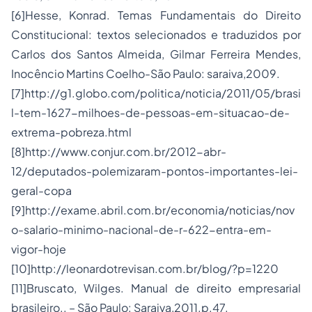
[6]
Hesse, Konrad. Temas Fundamentais do Direito
Constitucional: textos selecionados e traduzidos por
Carlos dos Santos Almeida, Gilmar Ferreira Mendes,
Inocêncio Martins Coelho-São Paulo: saraiva,2009.
[7]
http://g1.globo.com/politica/noticia/2011/05/brasi
l-tem-1627-milhoes-de-pessoas-em-situacao-de-
extrema-pobreza.html
[8]
http://www.conjur.com.br/2012-abr-
12/deputados-polemizaram-pontos-importantes-lei-
geral-copa
[9]
http://exame.abril.com.br/economia/noticias/nov
o-salario-minimo-nacional-de-r-622-entra-em-
vigor-hoje
[10]
http://leonardotrevisan.com.br/blog/?p=1220
[11]
Bruscato, Wilges. Manual de direito empresarial
brasileiro.. – São Paulo: Saraiva,2011.p.47.