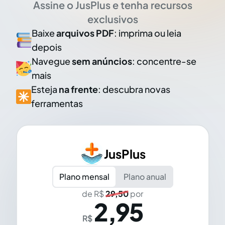
Assine o JusPlus e tenha recursos
exclusivos
Baixe
arquivos PDF
: imprima ou leia
depois
Navegue
sem anúncios
: concentre-se
mais
Esteja
na frente
: descubra novas
ferramentas
JusPlus
Plano mensal
Plano anual
de R$
29,50
por
2,95
R$