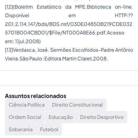
[12]
(Boletim Estatístico da MPE.Biblioteca on-line.
Disponível em HTTP:??
201.2.114.147/bds/BDS.nsf/03DE0485DB219CDE032
5701B004CBD01/$File/NT000A8E66.pdf.Acesso
em: 11jul.2008)
[13]
Verdasca, José. Sermões Escolhidos-Padre Antônio
Vieira.São Paulo :Editora Martin Claret,2008.
Assuntos relacionados
Ciência Política
Direito Constitucional
Ordem Social
Educação
Direito Desportivo
Soberania
Futebol