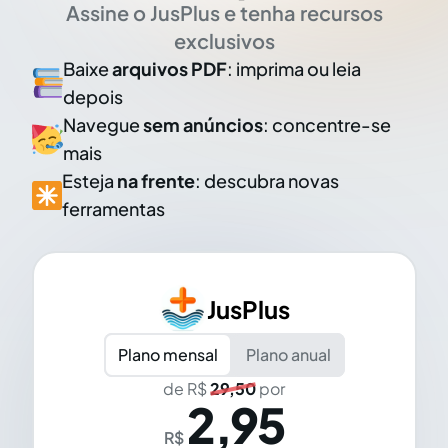
Assine o JusPlus e tenha recursos
exclusivos
Baixe
arquivos PDF
: imprima ou leia
depois
Navegue
sem anúncios
: concentre-se
mais
Esteja
na frente
: descubra novas
ferramentas
JusPlus
Plano mensal
Plano anual
de R$
29,50
por
2,95
R$