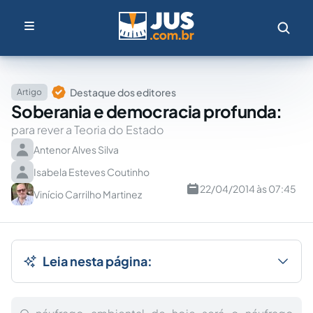
Destaque dos editores
Artigo
Soberania e democracia profunda:
para rever a Teoria do Estado
Antenor Alves Silva
Isabela Esteves Coutinho
22/04/2014 às 07:45
Vinício Carrilho Martinez
Leia nesta página: