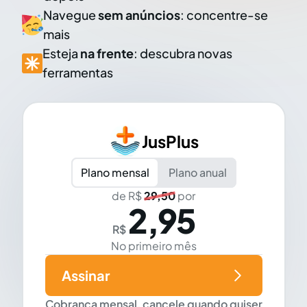
Navegue
sem anúncios
: concentre-se
mais
Esteja
na frente
: descubra novas
ferramentas
JusPlus
Plano mensal
Plano anual
de R$
29,50
por
2,95
R$
No primeiro mês
Assinar
Cobrança mensal, cancele quando quiser