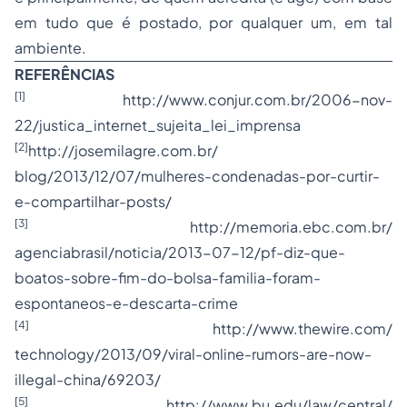
em tudo que é postado, por qualquer um, em tal
ambiente.
REFERÊNCIAS
[1]
http://www.conjur.com.br/2006-
nov-
22/justica_internet_
sujeita_lei_imprensa
[2]
http://josemilagre.com.br/
blog/2013/12/07/mulheres-
condenadas-por-curtir-
e-
compartilhar-posts/
[3]
http://memoria.ebc.com.br/
agenciabrasil/noticia/2013-07-
12/pf-diz-que-
boatos-sobre-
fim-do-bolsa-familia-foram-
espontaneos-e-descarta-crime
[4]
http://www.thewire.com/
technology/2013/09/viral-
online-rumors-are-now-
illegal-
china/69203/
[5]
http://www.bu.edu/law/central/