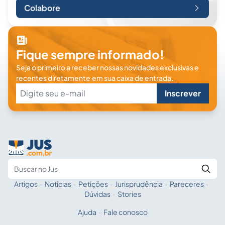
Colabore
Fique sempre informado!
Seja o primeiro a receber nossas novidades exclusivas e
recentes diretamente em sua caixa de entrada.
Inscrever
Artigos
·
Notícias
·
Petições
·
Jurisprudência
·
Pareceres
·
Fale com a IA
Buscar no Jus
Dúvidas
·
Stories
Ajuda
·
Fale conosco