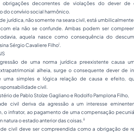
 obrigações decorrentes de violações do dever de 
 do convívio social harmônico.
e jurídica, não somente na seara civil, está umbilicalmente
 com ela não se confunde. Ambas podem ser compree
, todavia, aquela nasce como consequência do descum
i
ina Sérgio Cavaliere Filho
.
IS
gressão de uma norma jurídica preexistente causa u
extrapatrimonial alheia, surge o consequente dever de in
te uma simples e lógica relação de causa e efeito, qu
sponsabilidade civil.
ério de Pablo Stolze Gagliano e Rodolfo Pamplona Filho,
ade civil deriva da agressão a um interesse eminentem
m, o infrator, ao pagamento de uma compensação pecuniári
ii
n natura o estado anterior das coisas.
ade civil deve ser compreendida como a obrigação de r