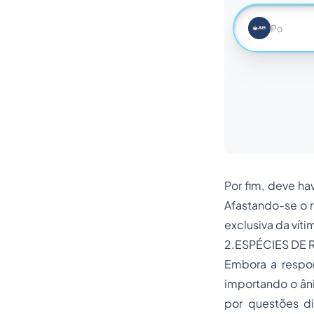
Por fim, deve ha
Afastando-se o r
exclusiva da víti
2.ESPÉCIES DE 
Embora a respon
importando o ân
por questões di