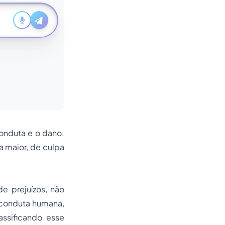
conduta e o dano.
a maior, de culpa
.
e prejuízos, não
 conduta humana,
assificando esse