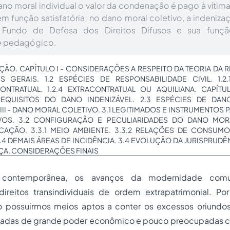
no moral individual o valor da condenação é pago à vítima 
 função satisfatória; no dano moral coletivo, a indenizaç
 Fundo de Defesa dos Direitos Difusos e sua funçã
 e pedagógico.
ÇÃO. CAPÍTULO I - CONSIDERAÇÕES A RESPEITO DA TEORIA DA 
S GERAIS. 1.2 ESPÉCIES DE RESPONSABILIDADE CIVIL. 1.2.1 
 CONTRATUAL. 1.2.4 EXTRACONTRATUAL OU AQUILIANA. CAPÍTUL
REQUISITOS DO DANO INDENIZÁVEL. 2.3 ESPÉCIES DE DANO
III - DANO MORAL COLETIVO. 3.1 LEGITIMADOS E INSTRUMENTOS 
IVOS. 3.2 CONFIGURAÇÃO E PECULIARIDADES DO DANO MORA
CAÇÃO. 3.3.1 MEIO AMBIENTE. 3.3.2 RELAÇÕES DE CONSUMO
3.4 DEMAIS ÁREAS DE INCIDÊNCIA. 3.4 EVOLUÇÃO DA JURISPRUD
IÇA. CONSIDERAÇÕES FINAIS
 contemporânea, os avanços da modernidade com
direitos transindividuais
de ordem extrapatrimonial. Por
o possuirmos meios aptos a conter os excessos oriund
adas de grande poder econômico e pouco preocupadas c