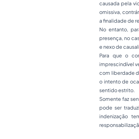
causada pela vi
omissiva, contrá
a finalidade de 
No entanto, par
presença, no ca
e nexo de causal
Para que o com
imprescindível v
com liberdade de
o intento de oca
sentido estrito.
Somente faz sen
pode ser traduzi
indenização te
responsabilizaç