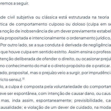
eremos a seguir.
de civil subjetiva ou clássica está estruturada na teori
ática de comportamento culposo ou doloso (culpa em s
 noção de inobservância de um dever previamente estabe
iola propositada e intencionalmente o ordenamento jurídic
Por outro lado, se a sua conduta é derivada de negligênci
 que houve culpa em sentido estrito. Assim ensina o profess
tenção deliberada de ofender o direito, ou ocasionar prejuí
pleno conhecimento do mal e o direto propósito de o praticar
ado, proposital, mas o prejuízo veio a surgir, por imprudênc
iii
ricto sensu).
o, a culpa é composta pela voluntariedade do comporta
deve ser espontânea, com intenção de causar dano, ou cau
, mas, inda assim, espontaneamente; previsibilidade, ca
causalidade; e violação de um dever de cuidado, na moda