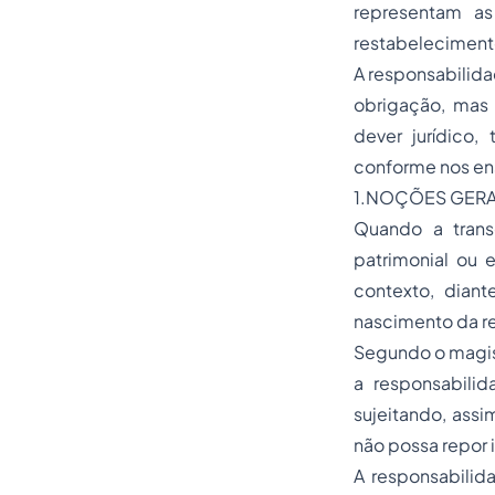
representam as
restabelecimento
A responsabilidad
obrigação, mas
dever jurídico
conforme nos ens
1.NOÇÕES GERA
Quando a trans
patrimonial ou 
contexto, dian
nascimento da re
Segundo o magist
a responsabilid
sujeitando, assi
não possa repor i
A responsabilid