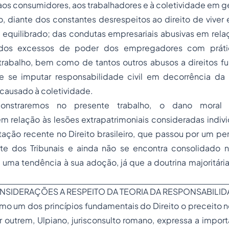
os consumidores, aos trabalhadores e à coletividade em ge
o, diante dos constantes desrespeitos ao direito de vive
equilibrado; das condutas empresariais abusivas em relaç
dos excessos de poder dos empregadores com prátic
trabalho, bem como de tantos outros abusos a direitos f
de se imputar
responsabilidade civil
em decorrência da 
 causado à coletividade.
onstraremos no presente trabalho, o
dano moral
c
m relação às lesões extrapatrimoniais consideradas indiv
itação recente no Direito brasileiro, que passou por um p
rte dos Tribunais e ainda não se encontra consolidado na
ma tendência à sua adoção, já que a doutrina majoritária
ONSIDERAÇÕES A RESPEITO DA TEORIA DA RESPONSABILID
mo um dos princípios fundamentais do Direito o preceito 
ar outrem, Ulpiano, jurisconsulto romano, expressa a import