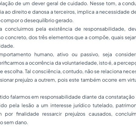
olação de um dever geral de cuidado. Nesse tom, a condu
ria ao direito e danosa a terceiros, implica a necessidade 
recompor o desequilíbrio gerado.
a concluirmos pela existência de responsabilidade, de
so concreto, dos três elementos que a compõe, quais seja
idade.
portamento humano, ativo ou passivo, seja conside
erificarmos a ocorrência da voluntariedade, isto é, a percep
 escolha. Tal consciência, contudo, não se relaciona nec
sionar prejuízo a outrem, pois este também ocorre em vir
tido falarmos em responsabilidade diante da constatação
do pela lesão a um interesse jurídico tutelado, patrimon
m por finalidade ressarcir prejuízos causados, conclu
ão sem dano.