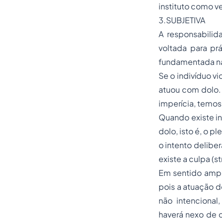
instituto como v
3.SUBJETIVA
A responsabilida
voltada para pr
fundamentada na
Se o indivíduo v
atuou com dolo. 
imperícia, temos
Quando existe in
dolo, isto é, o 
o intento deliber
existe a culpa (st
Em sentido ampl
pois a atuação 
não intencional
haverá nexo de 