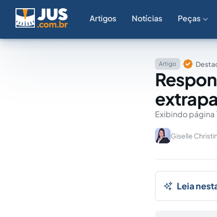
Artigos
Notícias
Peças
Destaq
Artigo
Respons
extrapa
Exibindo página 
Giselle Christi
Leia nest