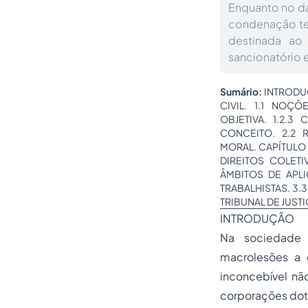
Enquanto no da
condenação tem
destinada ao
sancionatório
Sumário:
INTRODU
CIVIL. 1.1 NOÇÕE
OBJETIVA. 1.2.3
CONCEITO. 2.2 
MORAL. CAPÍTULO 
DIREITOS COLET
ÂMBITOS DE APLI
TRABALHISTAS. 3.
TRIBUNAL DE JUST
INTRODUÇÃO
Na sociedade
macrolesões a
inconcebível nã
corporações dot