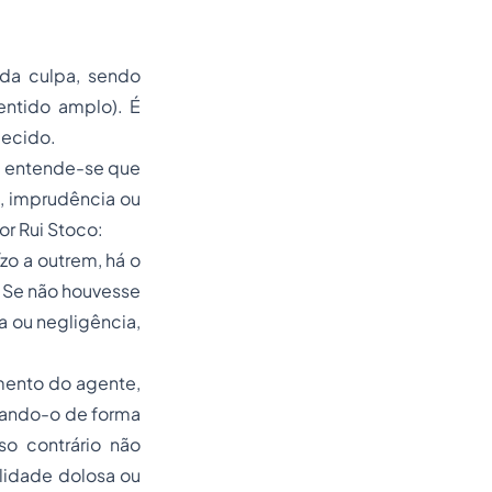
a da culpa, sendo
entido amplo). É
lecido.
o, entende-se que
a, imprudência ou
or Rui Stoco:
zo a outrem, há o
. Se não houvesse
ia ou negligência,
mento do agente,
sando-o de forma
so contrário não
lidade dolosa ou