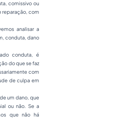
ta, comissivo ou
de reparação, com
vemos analisar a
m, conduta, dano
rado conduta, é
ção do que se faz
essariamente com
tude de culpa em
 de um dano, que
ial ou não. Se a
ímos que não há