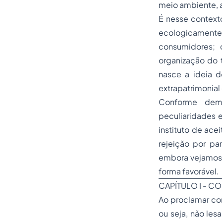
meio ambiente, a
É nesse context
ecologicamente 
consumidores; 
organização do 
nasce a ideia 
extrapatrimonial
Conforme dem
peculiaridades e
instituto de ace
rejeição por pa
embora vejamos u
forma favorável.
CAPÍTULO I - C
Ao proclamar co
ou seja, não les