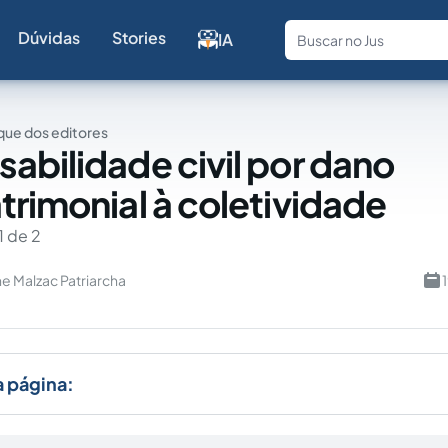
Dúvidas
Stories
IA
Fale com a
ue dos editores
abilidade civil por dano
trimonial à coletividade
1 de 2
ne Malzac Patriarcha
a página: