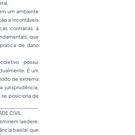
ral.
r em um ambiente
ão a incontáveis
as contrárias à
undamentais, que
prática de dano
oletivo possui
idualmente. É um
eríodo de extrema
 jurisprudência,
 se posiciona de
ADE CIVIL
neminem laedere,
ância basilar que