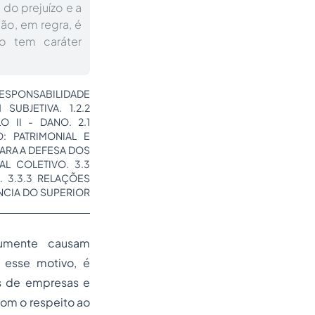
do prejuízo e a
ão, em regra, é
o tem caráter
RESPONSABILIDADE
SUBJETIVA. 1.2.2
O II - DANO. 2.1
: PATRIMONIAL E
PARA A DEFESA DOS
L COLETIVO. 3.3
. 3.3.3 RELAÇÕES
ÊNCIA DO SUPERIOR
umente causam
 esse motivo, é
os de empresas e
om o respeito ao