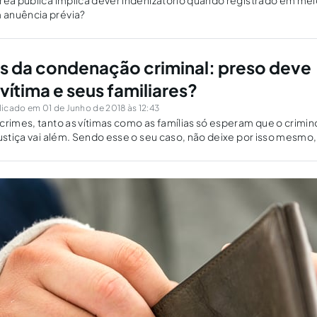
rea pública implica dever indenizatório quando registrado em mei
 anuência prévia?
vis da condenação criminal: preso deve
 vítima e seus familiares?
icado em 01 de Junho de 2018 às 12:43
crimes, tanto as vítimas como as famílias só esperam que o crimi
justiça vai além. Sendo esse o seu caso, não deixe por isso mesmo,
!