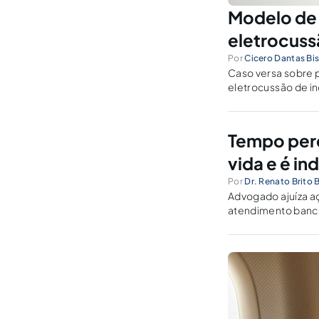
Modelo de 
eletrocuss
Por
Cicero Dantas Bi
Caso versa sobre p
eletrocussão de in
Tempo perd
vida e é in
Por
Dr. Renato Brito
Advogado ajuíza aç
atendimento bancár