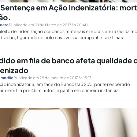
Sentença em Ação Indenizatória: mort
ão.
sneto
Publicado em 01 de Março de 2017 às 20:40
leito de indenização por danos materiais e morais em razão da mo
divíduo, figurando no polo passivo sua companheira e filhas.
ido em fila de banco afeta qualidade 
denizado
 Brandão
Publicado em 29 de Janeiro de 2017 às 15:17
ão indenizatória, em face do Banco Itaú S.A., por ter esperado
io em fila por 45 minutos, e ganha em primeira instância.