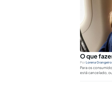
O que faze
Por
Lorena Grangeiro
Para os consumido
está cancelado, o
algumas dicas de 