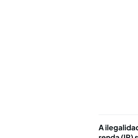
A ilegalid
renda (IR)