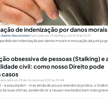
ação de indenização por danos morais
n Sedrim Nascimento
Publicado em 29 de Março de 2018 às 10:51
edido de indenização por danos morais e invocação da justiça gra
ção obsessiva de pessoas (Stalking) e 
lidade civil: como nosso Direito pode
s casos
ublicado em 29 de Outubro de 2017 às 09:44
 e assustador! - mas ainda de pouca relevância jurídica, o Stalki
o às suas vítimas, podendo vir a causar resultados bem mais grav
tornos mentais. Entenda que conduta é essa e quais as ferrament
eito pátrio para combater esta que vem se tornando uma perigosa