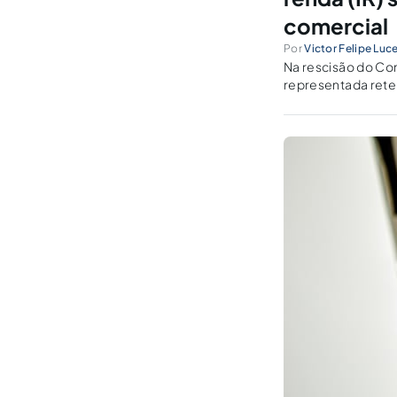
comercial
Por
Victor Felipe Luc
Na rescisão do Co
representada rete
seja uma exigência
brasileira!