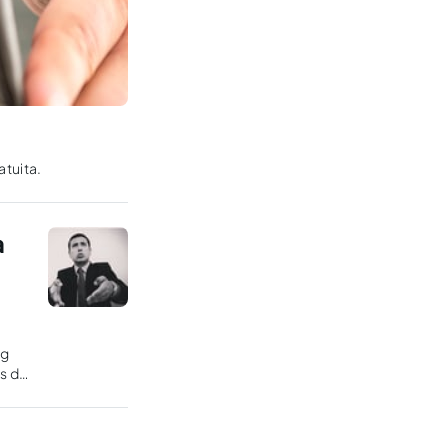
tuita.
a
ng
es do
as