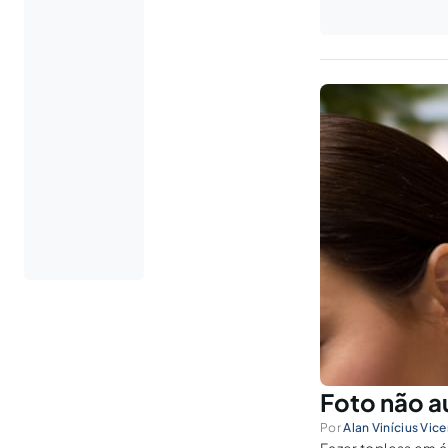
Foto não a
Por
Alan Vinícius Vic