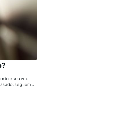
o?
orto e seu voo
atrasado, seguem