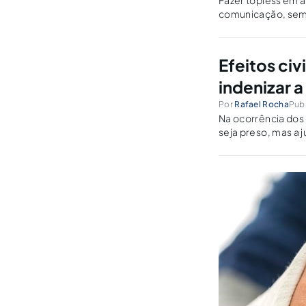
Fazer topless em á
comunicação, sem
Efeitos ci
indenizar a
Por
Rafael Rocha
Publ
Na ocorrência dos 
seja preso, mas a 
pelos seus direitos