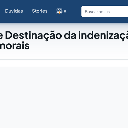
Dúvidas
Stories
IA
Fale com a
e Destinação da indenizaç
morais