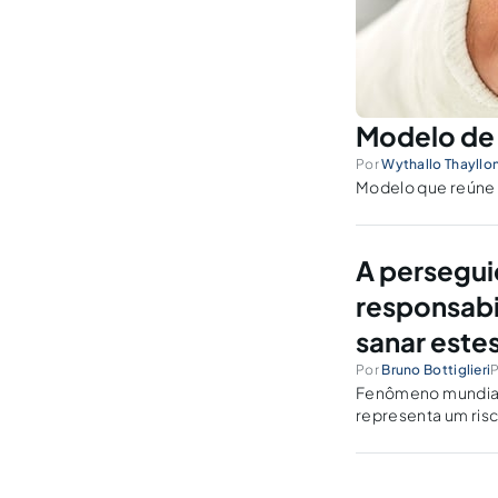
Modelo de 
Por
Wythallo Thayllo
Modelo que reúne p
A persegui
responsabi
sanar este
Por
Bruno Bottiglieri
P
Fenômeno mundial -
representa um risc
que somente trans
disponíveis no dir
epidemia global.