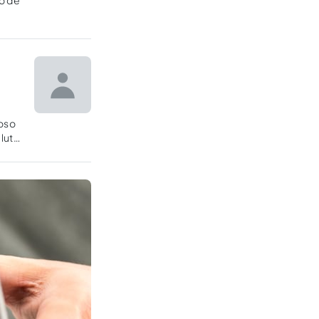
o de
noso
 lute