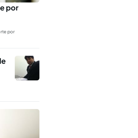
e por
rte por
de