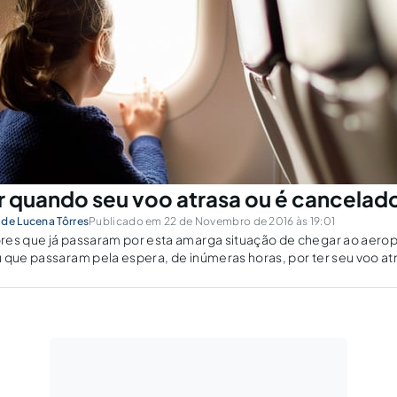
r quando seu voo atrasa ou é cancelad
 de Lucena Tôrres
Publicado em 22 de Novembro de 2016 às 19:01
res que já passaram por esta amarga situação de chegar ao aerop
u que passaram pela espera, de inúmeras horas, por ter seu voo 
como se deve proceder nesses casos.