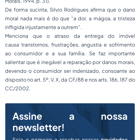
Morais. 1994, p. 31).
De forma sucinta, Silvio Rodrigues afirma que o dano
moral nada mais é do que “a dor, a mágoa, a tristeza
infligida injustamente a outrem”.
Menciona que o atraso da entrega do imóvel
causa transtornos, frustrações, angustia e sofrimento
ao consumidor e a sua família. Se faz importante
salientar que é inegável a reparação por danos morais,
devendo o consumidor ser indenizado, consoante ao
disposto no art. 5º, V, X, da CF/88 e nos arts. 186, 187 do
CC/2002.
Assine a nossa
newsletter!
Seja o primeiro a receber nossas
novidades