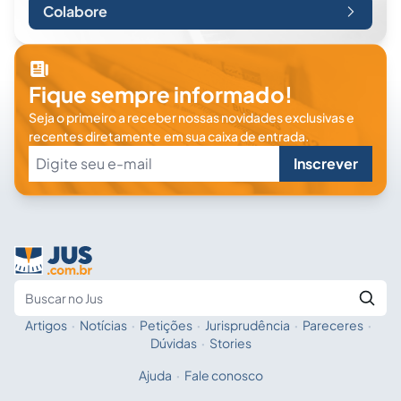
Colabore
Fique sempre informado!
Seja o primeiro a receber nossas novidades exclusivas e
recentes diretamente em sua caixa de entrada.
Inscrever
Artigos
·
Notícias
·
Petições
·
Jurisprudência
·
Pareceres
·
Fale com a IA
Buscar no Jus
Dúvidas
·
Stories
Ajuda
·
Fale conosco