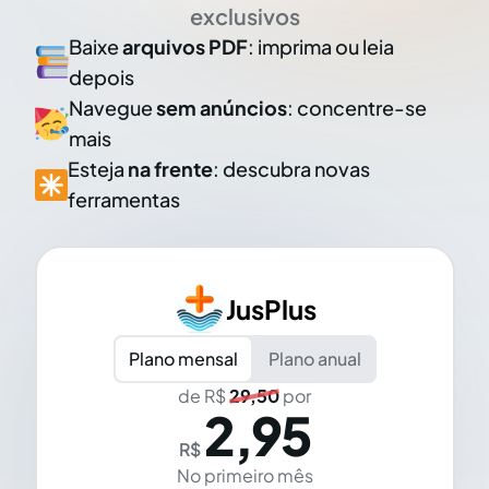
exclusivos
Baixe
arquivos PDF
: imprima ou leia
depois
Navegue
sem anúncios
: concentre-se
mais
Esteja
na frente
: descubra novas
ferramentas
JusPlus
Plano mensal
Plano anual
de R$
29,50
por
2,95
R$
No primeiro mês