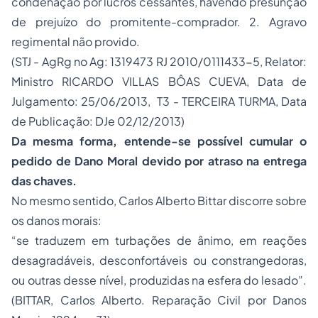
condenação por lucros cessantes, havendo presunção
de prejuízo do promitente-comprador. 2. Agravo
regimental não provido.
(STJ - AgRg no Ag: 1319473 RJ 2010/0111433-5, Relator:
Ministro RICARDO VILLAS BÔAS CUEVA, Data de
Julgamento: 25/06/2013, T3 - TERCEIRA TURMA, Data
de Publicação: DJe 02/12/2013)
Da mesma forma, entende-se possível cumular o
pedido de
Dano Moral
devido por atraso na entrega
das chaves.
No mesmo sentido, Carlos Alberto Bittar discorre sobre
os danos morais:
“se traduzem em turbações de ânimo, em reações
desagradáveis, desconfortáveis ou constrangedoras,
ou outras desse nível, produzidas na esfera do lesado”.
(BITTAR, Carlos Alberto. Reparação Civil por Danos