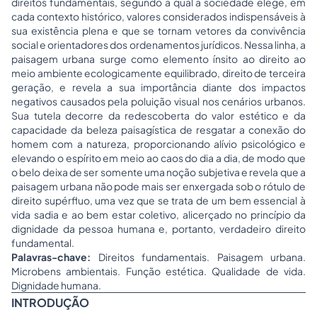
direitos fundamentais, segundo a qual a sociedade elege, em
cada contexto histórico, valores considerados indispensáveis à
sua existência plena e que se tornam vetores da convivência
social e orientadores dos ordenamentos jurídicos. Nessa linha, a
paisagem urbana surge como elemento ínsito ao direito ao
meio ambiente ecologicamente equilibrado, direito de terceira
geração, e revela a sua importância diante dos impactos
negativos causados pela poluição visual nos cenários urbanos.
Sua tutela decorre da redescoberta do valor estético e da
capacidade da beleza paisagística de resgatar a conexão do
homem com a natureza, proporcionando alívio psicológico e
elevando o espírito em meio ao caos do dia a dia, de modo que
o belo deixa de ser somente uma noção subjetiva e revela que a
paisagem urbana não pode mais ser enxergada sob o rótulo de
direito supérfluo, uma vez que se trata de um bem essencial à
vida sadia e ao bem estar coletivo, alicerçado no princípio da
dignidade da pessoa humana e, portanto, verdadeiro direito
fundamental.
Palavras-chave:
Direitos fundamentais. Paisagem urbana.
Microbens ambientais. Função estética. Qualidade de vida.
Dignidade humana.
INTRODUÇÃO