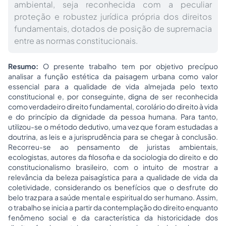
ambiental, seja reconhecida com a peculiar
proteção e robustez jurídica própria dos direitos
fundamentais, dotados de posição de supremacia
entre as normas constitucionais.
Resumo:
O presente trabalho tem por objetivo precípuo
analisar a função estética da paisagem urbana como valor
essencial para a qualidade de vida almejada pelo texto
constitucional e, por conseguinte, digna de ser reconhecida
como verdadeiro direito fundamental, corolário do direito à vida
e do princípio da dignidade da pessoa humana. Para tanto,
utilizou-se o método dedutivo, uma vez que foram estudadas a
doutrina, as leis e a jurisprudência para se chegar à conclusão.
Recorreu-se ao pensamento de juristas ambientais,
ecologistas, autores da filosofia e da
sociologia
do direito e do
constitucionalismo
brasileiro, com o intuito de mostrar a
relevância da beleza paisagística para a qualidade de vida da
coletividade, considerando os benefícios que o desfrute do
belo traz para a saúde mental e espiritual do ser humano. Assim,
o trabalho se inicia a partir da contemplação do direito enquanto
fenômeno social e da característica da historicidade dos