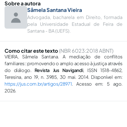
Sobre a autora
Sâmela Santana Vieira
Advogada, bacharela em Direito, formada
pela Universidade Estadual de Feira de
Santana - BA (UEFS).
Como citar este texto
(NBR 6023:2018 ABNT)
VIEIRA, Sâmela Santana. A mediação de conflitos
familiares:: promovendo o amplo acesso à justiça através
do diálogo.
Revista Jus Navigandi
, ISSN 1518-4862,
Teresina, ano 19, n. 3985, 30 mai. 2014. Disponível em:
https://jus.com.br/artigos/28971
. Acesso em: 5 ago.
2026.