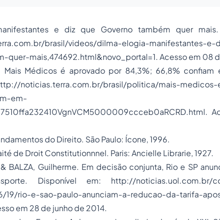
anifestantes e diz que Governo também quer mais. 
terra.com.br/brasil/videos/dilma-elogia-manifestantes-e-
quer-mais,474692.html&novo_portal=1. Acesso em 08 de 
o. Mais Médicos é aprovado por 84,3%; 66,8% confiam e
ttp://noticias.terra.com.br/brasil/politica/mais-medicos
am-em-
da87510ffa232410VgnVCM5000009ccceb0aRCRD.html. A
ndamentos do Direito. São Paulo: Ícone, 1996.
ité de Droit Constitutionnnel. Paris: Ancielle Librarie, 1927.
a & BALZA, Guilherme. Em decisão conjunta, Rio e SP anu
sporte. Disponível em: http://noticias.uol.com.br/cot
6/19/rio-e-sao-paulo-anunciam-a-reducao-da-tarifa-apo
esso em 28 de junho de 2014.