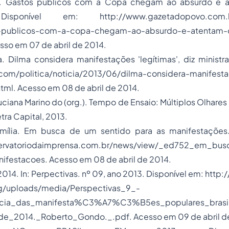
. Gastos públicos com a Copa chegam ao absurdo e a
isponível em: http://www.gazetadopovo.com.br/
s-publicos-com-a-copa-chegam-ao-absurdo-e-atentam-
so em 07 de abril de 2014.
. Dilma considera manifestações 'legítimas', diz ministr
.com/politica/noticia/2013/06/dilma-considera-manifest
html. Acesso em 08 de abril de 2014.
ana Marino do (org.). Tempo de Ensaio: Múltiplos Olhares S
etra Capital, 2013.
mília. Em busca de um sentido para as manifestações.
ervatoriodaimprensa.com.br/news/view/_ed752_em_bus
festacoes. Acesso em 08 de abril de 2014.
2014. In: Perpectivas. nº 09, ano 2013. Disponível em: htt
rg/uploads/media/Perspectivas_9_-
cia_das_manifesta%C3%A7%C3%B5es_populares_brasile
de_2014._Roberto_Gondo._.pdf. Acesso em 09 de abril d