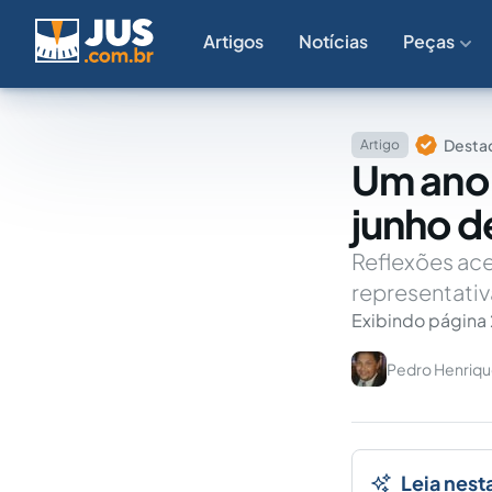
Artigos
Notícias
Peças
Destaq
Artigo
Um ano 
junho d
Reflexões ace
representativ
Exibindo página 
Pedro Henriqu
Leia nest