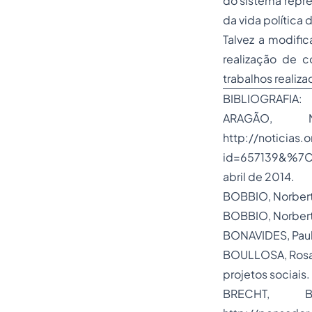
do sistema repr
da vida política 
Talvez a modifi
realização de c
trabalhos realiz
BIBLIOGRAFIA:
ARAGÃO, M
http://noticias.
id=657139&%7C
abril de 2014.
BOBBIO, Norberto
BOBBIO, Norberto
BONAVIDES, Paulo
BOULLOSA, Rosan
projetos sociais.
BRECHT, B