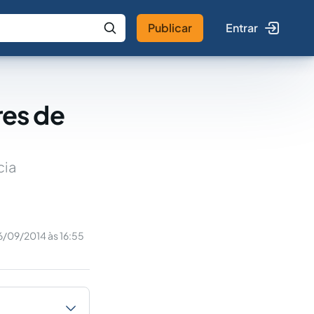
Publicar
Entrar
 IA
Buscar no Jus
res de
cia
6/09/2014 às 16:55