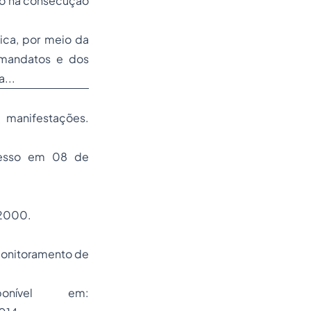
ão na consecução
ica, por meio da
mandatos e dos
...
festações.
cesso em 08 de
 2000.
monitoramento de
onível em: