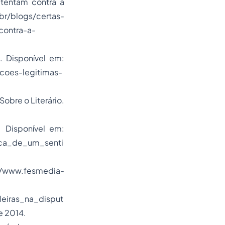
tentam contra a
blogs/certas-
contra-a-
a. Disponível em:
acoes-legitimas-
obre o Literário.
 Disponível em:
ca_de_um_senti
p://www.fesmedia-
iras_na_disput
e 2014.