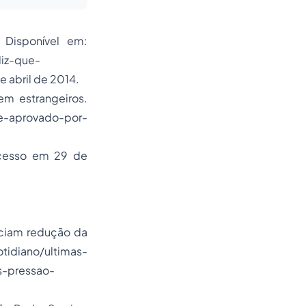
Disponível em:
diz-que-
abril de 2014.
m estrangeiros.
-e-aprovado-por-
cesso em 29 de
nciam redução da
idiano/ultimas-
s-pressao-