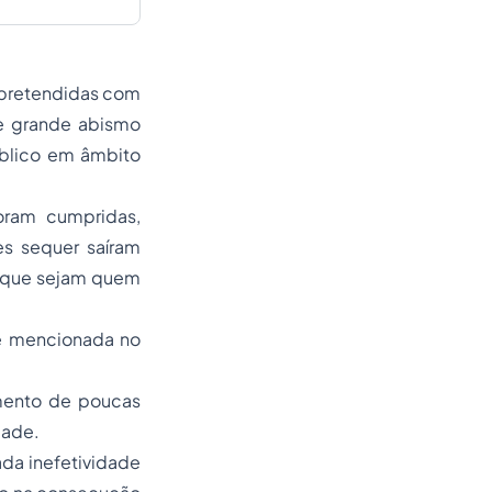
 pretendidas com
de grande abismo
úblico em âmbito
oram cumpridas,
s sequer saíram
a que sejam quem
 e mencionada no
imento de poucas
dade.
ada inefetividade