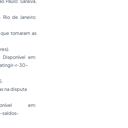
o Paulo: Saraiva,
 Rio de Janeiro:
es que tomaram as
res).
. Disponível em:
atingir-r-30-
5.
s na disputa
onível em:
-saldos-