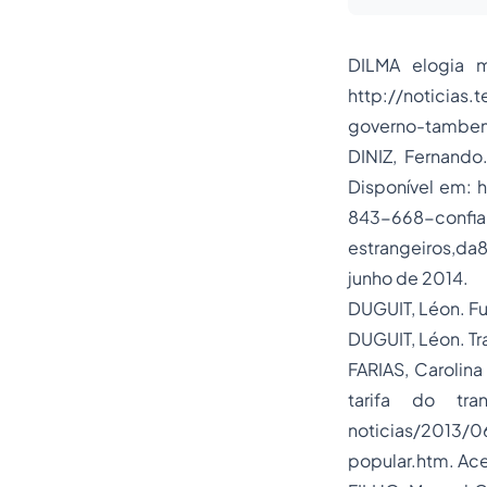
DILMA elogia m
http://noticias.
governo-tambem-
DINIZ, Fernand
Disponível em: h
843-668-confi
estrangeiros,
junho de 2014.
DUGUIT, Léon. Fu
DUGUIT, Léon. Tra
FARIAS, Carolin
tarifa do tran
noticias/2013/0
popular.htm. Ac