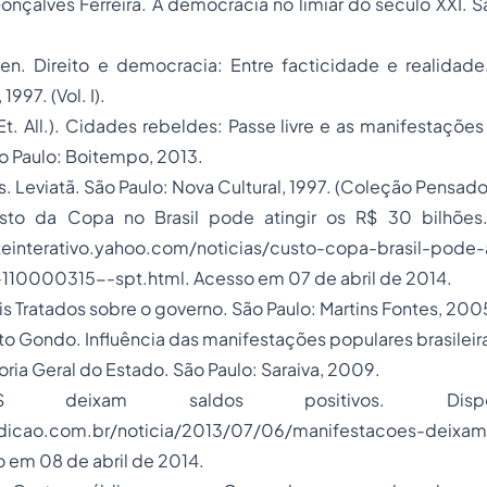
nçalves Ferreira. A democracia no limiar do século XXI. Sã
n. Direito e democracia: Entre facticidade e realidade.
1997. (Vol. I).
t. All.). Cidades rebeldes: Passe livre e as manifestaçõ
ão Paulo: Boitempo, 2013.
Leviatã. São Paulo: Nova Cultural, 1997. (Coleção Pensado
usto da Copa no Brasil pode atingir os R$ 30 bilhões
rteinterativo.yahoo.com/noticias/custo-copa-brasil-pode-
0000315--spt.html. Acesso em 07 de abril de 2014.
s Tratados sobre o governo. São Paulo: Martins Fontes, 200
Gondo. Influência das manifestações populares brasileira
oria Geral do Estado. São Paulo: Saraiva, 2009.
ÇÕES deixam saldos positivos. Disp
edicao.com.br/noticia/2013/07/06/manifestacoes-deixam
o em 08 de abril de 2014.