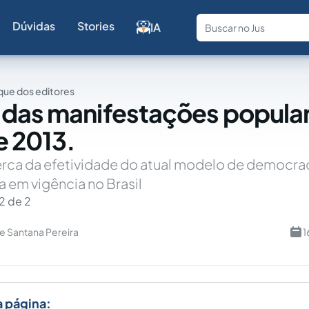
Dúvidas
Stories
IA
Fale com a
ue dos editores
das manifestações popula
e 2013.
rca da efetividade do atual modelo de democra
a em vigência no Brasil
2 de 2
e Santana Pereira
1
a página: