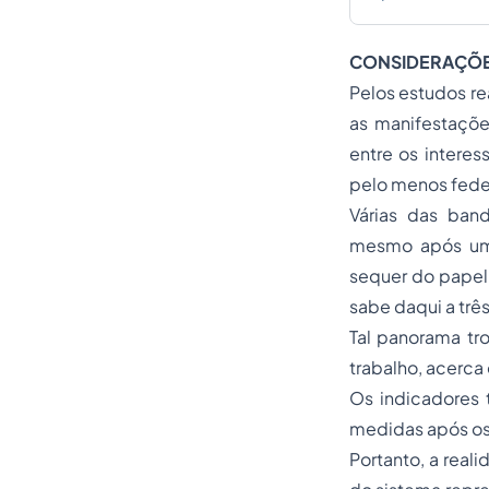
CONSIDERAÇÕES
Pelos estudos re
as manifestaçõe
entre os intere
pelo menos fede
Várias das ban
mesmo após um 
sequer do papel
sabe daqui a trê
Tal panorama tro
trabalho, acerca
Os indicadores 
medidas após os
Portanto, a real