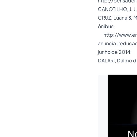
http://pensador
CANOTILHO, J. J.
CRUZ, Luana & M
ônibu
http://www.em.
anuncia-reduca
junho de 2014.
DALARI, Dalmo de