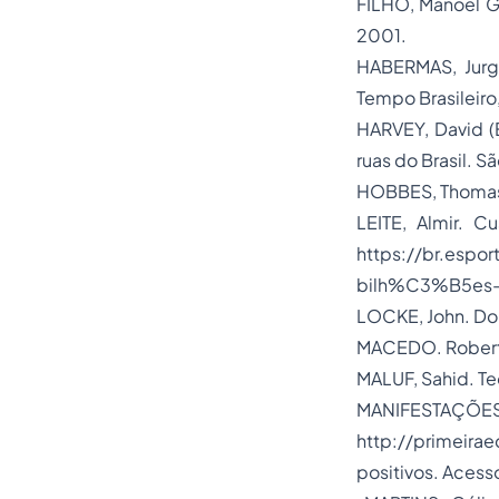
FILHO, Manoel Go
2001.
HABERMAS, Jurge
Tempo Brasileiro, 
HARVEY, David (E
ruas do Brasil. S
HOBBES, Thomas. 
LEITE, Almir. C
https://br.espo
bilh%C3%B5es-11
LOCKE, John. Doi
MACEDO. Roberto 
MALUF, Sahid. Te
MANIFESTA
http://primeira
positivos. Acess