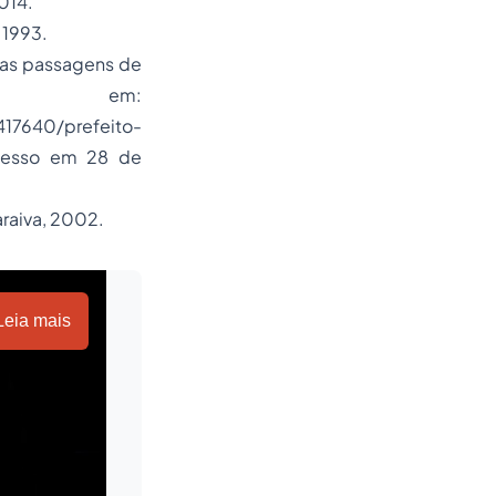
014.
 1993.
nas passagens de
el em:
17640/prefeito-
Acesso em 28 de
araiva, 2002.
Leia mais