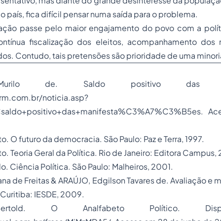
esentativo, mas diante do grande desinteresse da populaç
do país, fica difícil pensar numa saída para o problema.
cação passe pelo maior engajamento do povo com a polít
ontínua
fiscalização
dos eleitos, acompanhamento dos 
ados. Contudo, tais pretensões são prioridade de uma minoria
urilo de. Saldo positivo das mani
orm.com.br/noticia.asp?
saldo+positivo+das+manifesta%C3%A7%C3%B5es. A
. O futuro da democracia. São Paulo: Paz e Terra, 1997.
. Teoria Geral da Política. Rio de Janeiro: Editora Campus,
. Ciência Política. São Paulo: Malheiros, 2001.
a de Freitas & ARAÚJO, Edgilson Tavares de. Avaliação e 
 Curitiba: IESDE, 2009.
ertold. O Analfabeto Político. Disp