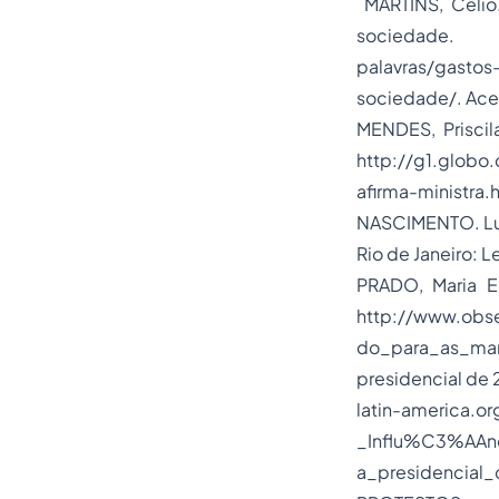
MARTINS, Célio
sociedade. D
palavras/gasto
sociedade/. Aces
MENDES, Priscila
http://g1.globo
afirma-ministra.
NASCIMENTO. Luci
Rio de Janeiro: L
PRADO, Maria E
http://www.obs
do_para_as_mani
presidencial de 
latin-america.o
_Influ%C3%AAn
a_presidencial_