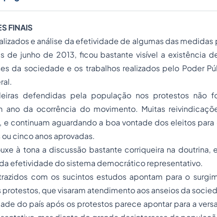
 FINAIS
alizados e análise da efetividade de algumas das medidas
s de junho de 2013, ficou bastante visível a existência 
sses da sociedade e os trabalhos realizados pelo Poder P
ral.
deiras defendidas pela população nos protestos não f
ano da ocorrência do movimento. Muitas reivindicaçõe
, e continuam aguardando a boa vontade dos eleitos par
s ou cinco anos aprovadas.
uxe à tona a discussão bastante corriqueira na doutrina,
 da efetividade do sistema democrático representativo.
trazidos com os sucintos estudos apontam para o surg
 protestos, que visaram atendimento aos anseios da socie
idade do país após os protestos parece apontar para a vers