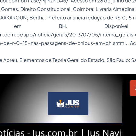
.uol.com.br/frase/MjMzMDA5/. Acesso em 28 de junho de 2
 Gomes. Direito Constitucional. Coimbra: Livraria Almedina,
AAKAROUN, Bertha. Prefeito anuncia redução de R$ 0,15 
s em BH. Disponív
com.br/app/noticia/gerais/2013/07/05/interna_gerais,4
o-de-r-0-15-nas-passagens-de-onibus-em-bh.shtml. 
 Abreu. Elementos de Teoria Geral do Estado. São Paulo: S