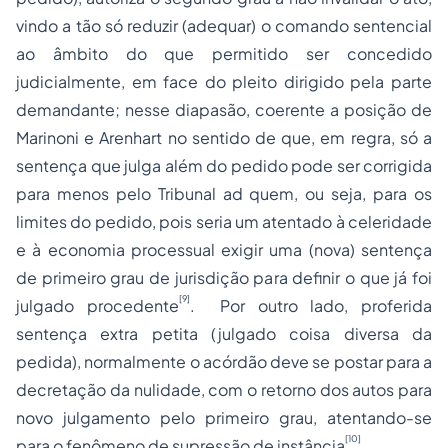
vindo a tão só reduzir (adequar) o comando sentencial
ao âmbito do que permitido ser concedido
judicialmente, em face do pleito dirigido pela parte
demandante; nesse diapasão, coerente a posição de
Marinoni e Arenhart no sentido de que, em regra, só a
sentença que julga além do pedido pode ser corrigida
para menos pelo Tribunal ad quem, ou seja, para os
limites do pedido, pois seria um atentado à celeridade
e à economia processual exigir uma (nova) sentença
de primeiro grau de jurisdição para definir o que já foi
[9]
julgado procedente
. Por outro lado, proferida
sentença extra petita (julgado coisa diversa da
pedida), normalmente o acórdão deve se postar para a
decretação da nulidade, com o retorno dos autos para
novo julgamento pelo primeiro grau, atentando-se
[10]
para o fenômeno de supressão de instância
.