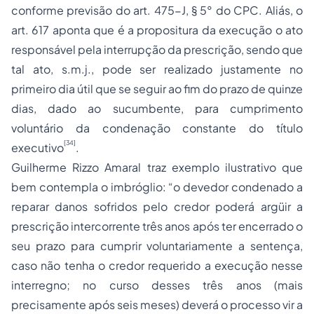
conforme previsão do art. 475-J, § 5° do CPC. Aliás, o
art. 617 aponta que é a propositura da execução o ato
responsável pela interrupção da prescrição, sendo que
tal ato, s.m.j., pode ser realizado justamente no
primeiro dia útil que se seguir ao fim do prazo de quinze
dias, dado ao sucumbente, para cumprimento
voluntário da condenação constante do título
[34]
executivo
.
Guilherme Rizzo Amaral traz exemplo ilustrativo que
bem contempla o imbróglio: “o devedor condenado a
reparar danos sofridos pelo credor poderá argüir a
prescrição intercorrente três anos após ter encerrado o
seu prazo para cumprir voluntariamente a sentença,
caso não tenha o credor requerido a execução nesse
interregno; no curso desses três anos (mais
precisamente após seis meses) deverá o processo vir a