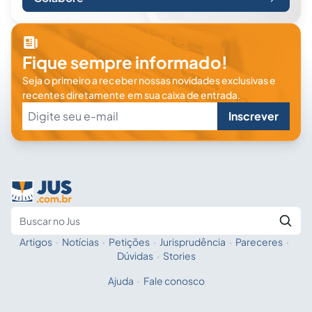
Fique sempre informado!
Seja o primeiro a receber nossas novidades exclusivas e
recentes diretamente em sua caixa de entrada.
Inscrever
Artigos
·
Notícias
·
Petições
·
Jurisprudência
·
Pareceres
·
Fale com a IA
Buscar no Jus
Dúvidas
·
Stories
Ajuda
·
Fale conosco