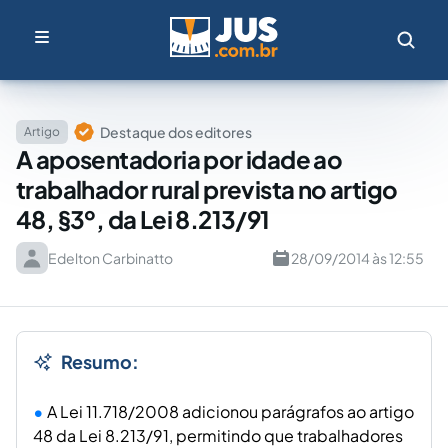
Destaque dos editores
Artigo
A aposentadoria por idade ao
trabalhador rural prevista no artigo
48, §3º, da Lei 8.213/91
Edelton Carbinatto
28/09/2014 às 12:55
Resumo:
A Lei 11.718/2008 adicionou parágrafos ao artigo
48 da Lei 8.213/91, permitindo que trabalhadores