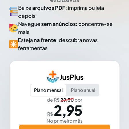
Baixe
arquivos PDF
: imprima ou leia
depois
Navegue
sem anúncios
: concentre-se
mais
Esteja
na frente
: descubra novas
ferramentas
JusPlus
Plano mensal
Plano anual
de R$
29,50
por
2,95
R$
No primeiro mês