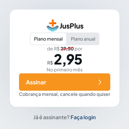
JusPlus
Plano mensal
Plano anual
de R$
29,50
por
2,95
R$
No primeiro mês
Assinar
Cobrança mensal, cancele quando quiser
Já é assinante?
Faça login