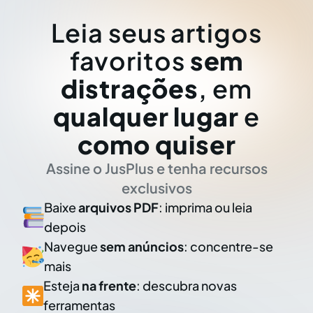
Leia seus artigos
favoritos
sem
distrações
, em
qualquer lugar
e
como quiser
Assine o JusPlus e tenha recursos
exclusivos
Baixe
arquivos PDF
: imprima ou leia
depois
Navegue
sem anúncios
: concentre-se
mais
Esteja
na frente
: descubra novas
ferramentas