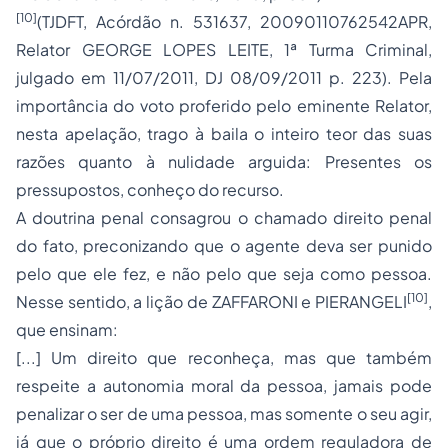
[10]
(TJDFT, Acórdão n. 531637, 20090110762542APR,
Relator GEORGE LOPES LEITE, 1ª Turma Criminal,
julgado em 11/07/2011, DJ 08/09/2011 p. 223). Pela
importância do voto proferido pelo eminente Relator,
nesta apelação, trago à baila o inteiro teor das suas
razões quanto à nulidade arguida: Presentes os
pressupostos, conheço do recurso.
A doutrina penal consagrou o chamado direito penal
do fato, preconizando que o agente deva ser punido
pelo que ele fez, e não pelo que seja como pessoa.
[10]
Nesse sentido, a lição de ZAFFARONI e PIERANGELI
,
que ensinam:
[...] Um direito que reconheça, mas que também
respeite a autonomia moral da pessoa, jamais pode
penalizar o ser de uma pessoa, mas somente o seu agir,
já que o próprio direito é uma ordem reguladora de