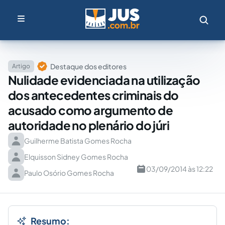
Destaque dos editores
Artigo
Nulidade evidenciada na utilização
dos antecedentes criminais do
acusado como argumento de
autoridade no plenário do júri
Guilherme Batista Gomes Rocha
Elquisson Sidney Gomes Rocha
03/09/2014 às 12:22
Paulo Osório Gomes Rocha
Resumo: