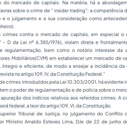
o do mercado de capitais. Na matéria, há a abordage
avras sobre o crime de “ insider trading”: a competência d
o e o julgamento e a sua consideração como anteceden
heiro):
s crimes contra o mercado de capitais, em especial o d
7 – D da Lei nº 6.385/1976), violam direta e frontalment
de regulamentação, bem como o notório interesse da a
ores Mobiliários(CVM) em estabelecer um mercado de val
l, íntegro e eficiente, de modo a ensejar a incidência d
revista no artigo 109, IV, da Constituição Federal.”
de crimes introduzidos pela Lei 10.303/2001, há evidente 
 tem o poder de regulamentação e de policia sobre o mer
apuração dos indícios relativos aos referidos crimes. A 
erá federal, a teor do artigo 109, VI, da Constituição.
Superior Tribunal de Justiça, no julgamento do Conflit
tor Ministro Arnaldo Esteves Lima, DJe de 22 de junho