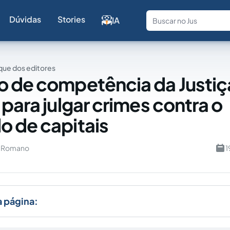
Dúvidas
Stories
IA
Fale com a
ue dos editores
 de competência da Justiç
 para julgar crimes contra o
 de capitais
u Romano
1
a página: