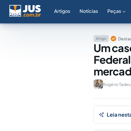
Artigos
Notícias
Peças
Destaq
Artigo
Um caso
Federal
mercado
Rogério Tade
Leia nest