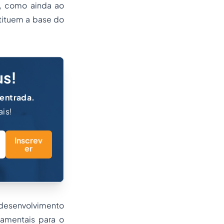
s, como ainda ao
stituem a base do
us!
 entrada.
ais!
Inscrev
er
 desenvolvimento
damentais para o