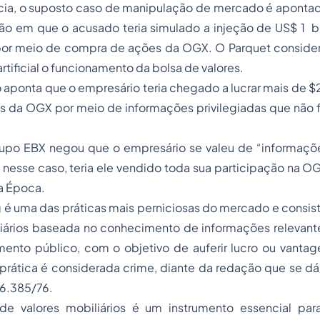
cia, o suposto caso de manipulação de mercado é apontado
ião em que o acusado teria simulado a injeção de US$ 1 
or meio de compra de ações da OGX. O Parquet consider
artificial o funcionamento da bolsa de valores.
 aponta que o empresário teria chegado a lucrar mais de 
s da OGX por meio de informações privilegiadas que não 
rupo EBX negou que o empresário se valeu de “informações
 nesse caso, teria ele vendido toda sua participação na O
ta Época.
g é uma das práticas mais perniciosas do mercado e consi
liários baseada no conhecimento de informações relevant
ento público, com o objetivo de auferir lucro ou vant
prática é considerada crime, diante da redação que se dá
 6.385/76.
e valores mobiliários é um instrumento essencial par