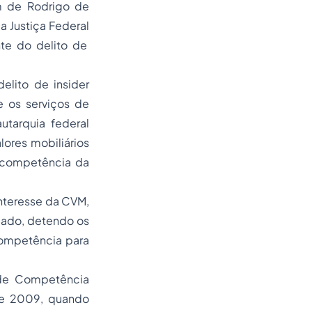
m de Rodrigo de
a Justiça Federal
te do delito de
elito de insider
e os serviços de
utarquia federal
ores mobiliários
a competência da
interesse da CVM,
cado, detendo os
competência para
o de Competência
 de 2009, quando