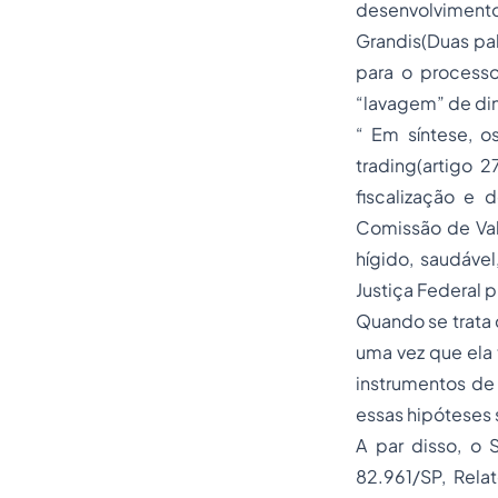
desenvolviment
Grandis(Duas pal
para o process
“lavagem” de din
“ Em síntese, o
trading(artigo 2
fiscalização e 
Comissão de Val
hígido, saudáve
Justiça Federal p
Quando se trata 
uma vez que ela
instrumentos de 
essas hipóteses s
A par disso, o 
82.961/SP, Rela