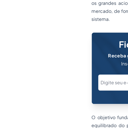
os grandes acio
mercado, de form
sistema.
Fi
Receba g
Ins
O objetivo fund
equilibrado do 