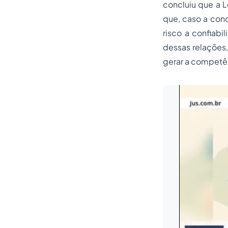
concluiu que a L
que, caso a con
risco a confiabi
dessas relações,
gerar a competênc