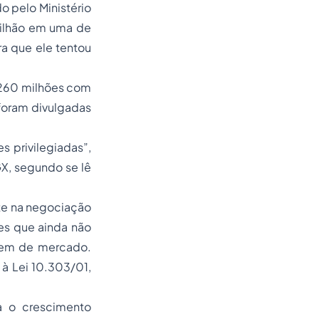
 pelo Ministério
bilhão em uma de
a que ele tentou
$260 milhões com
foram divulgadas
 privilegiadas”,
GX, segundo se lê
ste na negociação
es que ainda não
agem de mercado.
 à Lei 10.303/01,
a o crescimento