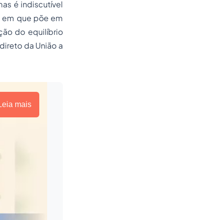
as é indiscutível
a em que põe em
ão do equilíbrio
direto da União a
Leia mais