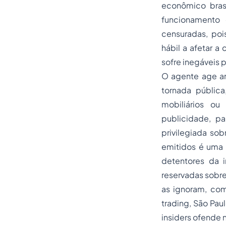
econômico bras
funcionamento 
censuradas, poi
hábil a afetar a
sofre inegáveis p
O agente age an
tornada públic
mobiliários ou
publicidade, p
privilegiada so
emitidos é uma 
detentores da i
reservadas sobre
as ignoram, com
trading, São Pau
insiders ofende 