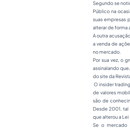
Segundo se noti
Público na ocas
suas empresas p
alterar de forma 
A outra acusação
a venda de açõe
no mercado.
Por sua vez, o g
assinalando que,
do site da Revis
O insider tradin
de valores mobi
são de conhecim
Desde 2001, tal 
que alterou a Lei
Se o mercado d