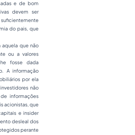
quadas e de bom
tivas devem ser
 suficientemente
mia do pais, que
a aquela que não
te ou a valores
 lhe fosse dada
o. A informação
iliários por ela
investidores não
o de informações
s acionistas, que
pitais e insider
mento desleal dos
rotegidos perante