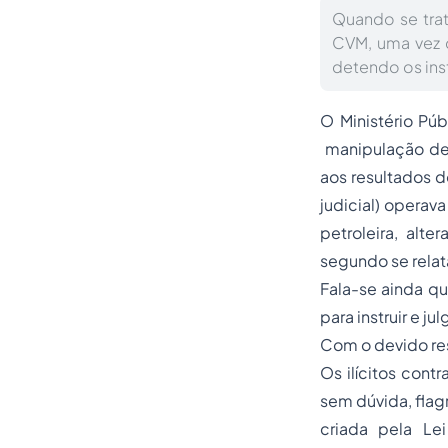
Quando se trat
CVM, uma vez 
detendo os ins
O Ministério Púb
manipulação de 
aos resultados 
judicial) opera
petroleira, alt
segundo se rela
Fala-se ainda qu
para instruir e ju
Com o devido res
Os ilícitos contr
sem dúvida, flagr
criada pela Le