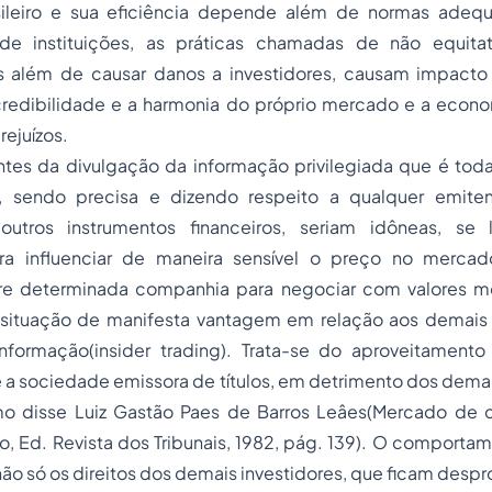
ileiro e sua eficiência depende além de normas ade
de instituições, as práticas chamadas de não equita
s além de causar danos a investidores, causam impacto
 credibilidade e a harmonia do próprio mercado e a econo
rejuízos.
tes da divulgação da informação privilegiada que é tod
a, sendo precisa e dizendo respeito a qualquer emiten
 outros instrumentos financeiros, seriam idôneas, se
ara influenciar de maneira sensível o preço no mercad
bre determinada companhia para negociar com valores mob
situação de manifesta vantagem em relação aos demais 
nformação(insider trading). Trata-se do aproveitament
 a sociedade emissora de títulos, em detrimento dos demai
o disse Luiz Gastão Paes de Barros Leâes(Mercado de ca
lo, Ed. Revista dos Tribunais, 1982, pág. 139). O comporta
não só os direitos dos demais investidores, que ficam desp