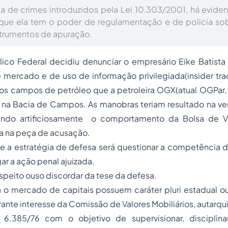
a de crimes introduzidos pela Lei 10.303/2001, há eviden
que ela tem o poder de regulamentação e de policia so
trumentos de apuração.
lico Federal decidiu denunciar o empresário Eike Batista
mercado e de uso de informação privilegiada(insider tra
dos campos de petróleo que a petroleira OGX(atual OGPar
va na Bacia de Campos. As manobras teriam resultado na v
erando artificiosamente o comportamento da Bolsa de 
ta na peça de acusação.
e a estratégia de defesa será questionar a competência d
lgar a ação penal ajuizada.
peito ouso discordar da tese da defesa.
a o
mercado de capitais
possuem caráter pluri estadual ou
ante interesse da Comissão de Valores Mobiliários, autarqui
i 6.385/76 com o objetivo de supervisionar, disciplin