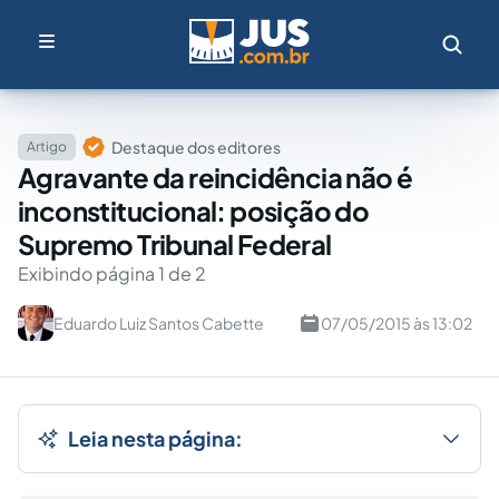
Destaque dos editores
Artigo
Agravante da reincidência não é
inconstitucional: posição do
Supremo Tribunal Federal
Exibindo página 1 de 2
Eduardo Luiz Santos Cabette
07/05/2015 às 13:02
Leia nesta página: