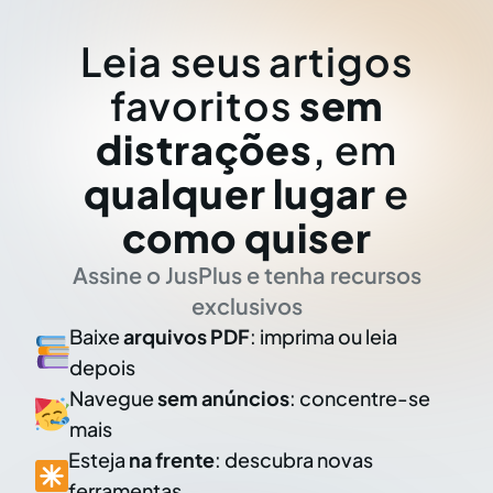
Leia seus artigos
favoritos
sem
distrações
, em
qualquer lugar
e
como quiser
Assine o JusPlus e tenha recursos
exclusivos
Baixe
arquivos PDF
: imprima ou leia
depois
Navegue
sem anúncios
: concentre-se
mais
Esteja
na frente
: descubra novas
ferramentas