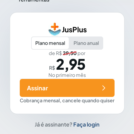
JusPlus
Plano mensal
Plano anual
de R$
29,50
por
2,95
R$
No primeiro mês
Assinar
Cobrança mensal, cancele quando quiser
Já é assinante?
Faça login