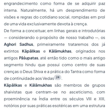
engrandecimento como forma de se adquirir paz
interna. Naturalmente, há um desprendimento de
visões e regras do cotidiano social, rompidas em prol
de uma vida exclusivamente devota à crença.
De forma a conceituar, em linhas gerais e introdutórias
— considerando o propósito de nosso trabalho —, os
Aghori Sadhus
, primeiramente trataremos dos já
extintos
Kāpālikas
e
Kālāmukhas
, originados nos
antigos
Pāśupatas
, até então tido como o mais antigo
segmento hindu que possui como centro de suas
crenças o Deus Shiva e a prática do Tantra como forma
24
de continuidade aos Vedas
.
Kāpālikas
e
Kālāmukhas
são membros de grupos
shaivistas
que centram-se no asceticismo, com
proeminência na Índia entre os séculos VIII e XIII,
notórios por suas práticas esotéricas em uma estrutura