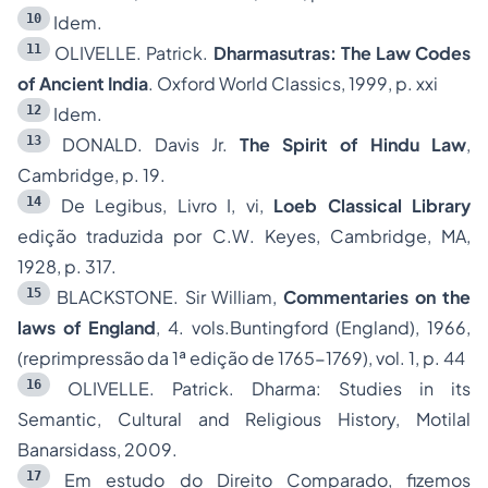
10
Idem.
11
OLIVELLE. Patrick.
Dharmasutras: The Law Codes
of Ancient India
. Oxford World Classics, 1999, p. xxi
12
Idem.
13
DONALD. Davis Jr.
The Spirit of Hindu Law
,
Cambridge, p. 19.
14
De Legibus, Livro I, vi,
Loeb Classical Library
edição traduzida por C.W. Keyes, Cambridge, MA,
1928, p. 317.
15
BLACKSTONE. Sir William,
Commentaries on the
laws of England
, 4. vols.Buntingford (England), 1966,
(reprimpressão da 1ª edição de 1765-1769), vol. 1, p. 44
16
OLIVELLE. Patrick. Dharma: Studies in its
Semantic, Cultural and Religious History, Motilal
Banarsidass, 2009.
17
Em estudo do Direito Comparado, fizemos