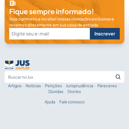
Fique sempre informado!
Seja o primeiro a receber nossas novidades exclusivas e
recentes diretamente em sua caixa de entrada.
Inscrever
Artigos
·
Notícias
·
Petições
·
Jurisprudência
·
Pareceres
·
Fale com a IA
Buscar no Jus
Dúvidas
·
Stories
Ajuda
·
Fale conosco