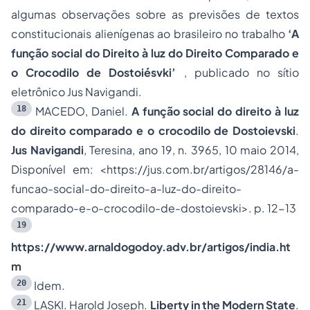
algumas observações sobre as previsões de textos
constitucionais alienígenas ao brasileiro no trabalho
‘A
função social do Direito à luz do Direito Comparado e
o Crocodilo de Dostoiésvki’
, publicado no sítio
eletrônico Jus Navigandi.
18
MACEDO, Daniel.
A função social do direito à luz
do direito comparado e o crocodilo de Dostoievski
.
Jus Navigandi
, Teresina, ano 19, n. 3965, 10 maio 2014,
Disponível em: <
https://jus.com.br/artigos/28146/a-
funcao-social-do-direito-a-luz-do-direito-
comparado-e-o-crocodilo-de-dostoievski
>. p. 12-13
19
https://www.arnaldogodoy.adv.br/artigos/india.ht
m
20
Idem.
21
LASKI. Harold Joseph.
Liberty in the Modern State
.