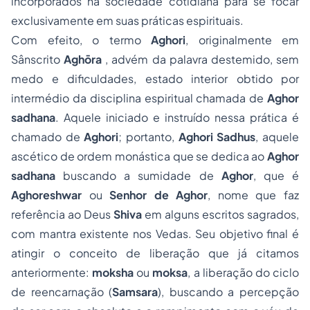
incorporados na sociedade cotidiana para se focar
exclusivamente em suas práticas espirituais.
Com efeito, o termo
Aghori
, originalmente em
Sânscrito
A
ghōra
,
advém da palavra destemido, sem
medo e dificuldades, estado interior obtido por
intermédio da disciplina espiritual chamada de
Aghor
sadhana
. Aquele iniciado e instruído nessa prática é
chamado de
Aghori
; portanto,
Aghori Sadhus
, aquele
ascético de ordem monástica que se dedica ao
Aghor
sadhana
buscando a sumidade de
Aghor
, que é
Aghoreshwar
ou
Senhor de Aghor
, nome que faz
referência ao Deus
Shiva
em alguns escritos sagrados,
com mantra existente nos Vedas. Seu objetivo final é
atingir o conceito de liberação que já citamos
anteriormente:
moksha
ou
moksa
, a liberação do ciclo
de reencarnação (
Samsara
), buscando a percepção