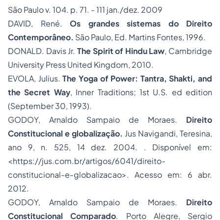
São Paulo v. 104. p. 71. - 111 jan./dez. 2009
DAVID, René.
Os grandes sistemas do Direito
Contemporâneo.
São Paulo, Ed. Martins Fontes, 1996.
DONALD. Davis Jr.
The Spirit of Hindu Law
, Cambridge
University Press United Kingdom, 2010.
EVOLA, Julius.
The Yoga of Power: Tantra, Shakti, and
the Secret Way
, Inner Traditions; 1st U.S. ed edition
(September 30, 1993).
GODOY, Arnaldo Sampaio de Moraes.
Direito
Constitucional e globalização.
Jus Navigandi, Teresina,
ano 9, n. 525, 14 dez. 2004. . Disponível em:
<
https://jus.com.br/artigos/6041/direito-
constitucional-e-globalizacao
>. Acesso em: 6 abr.
2012.
GODOY, Arnaldo Sampaio de Moraes.
Direito
Constitucional Comparado
. Porto Alegre, Sergio