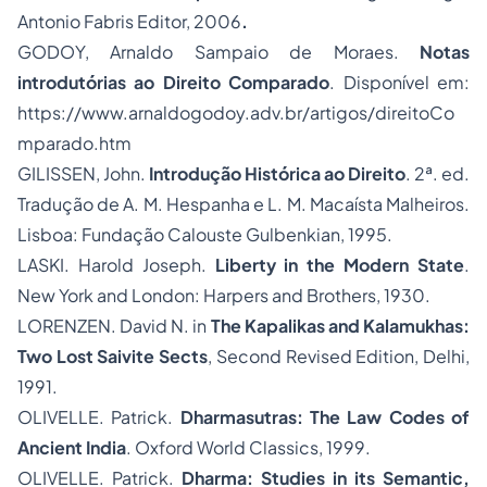
Antonio Fabris Editor, 2006
.
GODOY, Arnaldo Sampaio de Moraes.
Notas
introdutórias ao Direito Comparado
. Disponível em:
https://www.arnaldogodoy.adv.br/artigos/direitoCo
mparado.htm
GILISSEN, John.
Introdução Histórica ao Direito
. 2ª. ed.
Tradução de A. M. Hespanha e L. M. Macaísta Malheiros.
Lisboa: Fundação Calouste Gulbenkian, 1995.
LASKI. Harold Joseph.
Liberty in the Modern State
.
New York and London: Harpers and Brothers, 1930.
LORENZEN. David N. in
The Kapalikas and Kalamukhas:
Two Lost Saivite Sects
, Second Revised Edition, Delhi,
1991.
OLIVELLE. Patrick.
Dharmasutras: The Law Codes of
Ancient India
. Oxford World Classics, 1999.
OLIVELLE. Patrick.
Dharma: Studies in its Semantic,