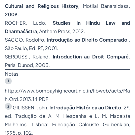
Cultural and Religious History,
Motilal Banarsidass
,
2009.
ROCHER. Ludo
. Studies in Hindu Law and
Dharmaśāstra
, Anthem Press, 2012.
SACCO, Rodolfo.
Introdução ao Direito Comparado
.
São Paulo, Ed. RT, 2001.
SERÓUSSI, Roland.
Introduction au Droit Comparé
.
Paris: Dunod, 2003.
Notas
1
https://www.bombayhighcourt.nic.in/libweb/acts/Ma
h.Ord.2013.14.PDF
2
GILISSEN, John.
Introdução Histórica ao Direito
. 2ª.
ed. Tradução de A. M. Hespanha e L. M. Macaísta
Malheiros. Lisboa: Fundação Calouste Gulbenkian,
1995, p. 102.