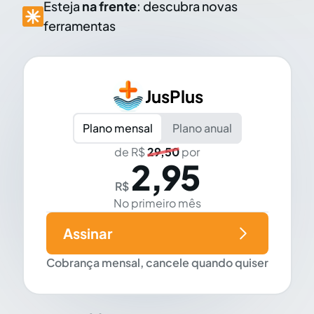
Esteja
na frente
: descubra novas
ferramentas
JusPlus
Plano mensal
Plano anual
de R$
29,50
por
2,95
R$
No primeiro mês
Assinar
Cobrança mensal, cancele quando quiser