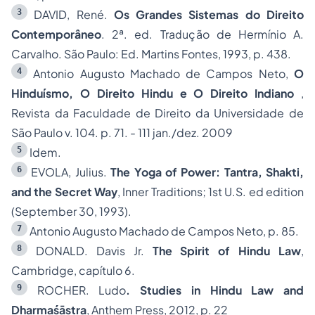
3
DAVID, René.
Os Grandes Sistemas do Direito
Contemporâneo
. 2ª. ed. Tradução de Hermínio A.
Carvalho. São Paulo: Ed. Martins Fontes, 1993, p. 438.
4
Antonio Augusto Machado de Campos Neto,
O
Hinduísmo, O Direito Hindu e O Direito Indiano
,
Revista da Faculdade de Direito da Universidade de
São Paulo v. 104. p. 71. - 111 jan./dez. 2009
5
Idem.
6
EVOLA, Julius.
The Yoga of Power: Tantra, Shakti,
and the Secret Way
, Inner Traditions; 1st U.S. ed edition
(September 30, 1993).
7
Antonio Augusto Machado de Campos Neto,
p. 85.
8
DONALD. Davis Jr.
The Spirit of Hindu Law
,
Cambridge, capítulo 6.
9
ROCHER. Ludo
. Studies in Hindu Law and
Dharmaśāstra
, Anthem Press, 2012, p. 22