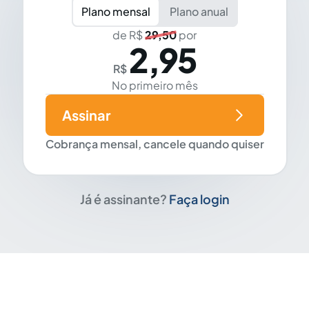
Plano mensal
Plano anual
de R$
29,50
por
2,95
R$
No primeiro mês
Assinar
Cobrança mensal, cancele quando quiser
Já é assinante?
Faça login