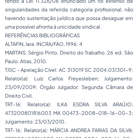
tendo a Lei 11.326/06 enunciado um rol extenso de
singularidades da referida categoria profissional, não
havendo sustentação jurídica que possa desaguar em
uma possível afronta à unicidade sindical.
REFERÊNCIAS BIBLIOGRÁFICAS
ALTAFIN, Iara. INCRA/FAO, 1996: 4
MARTINS, Sérgio Pinto. Direito do Trabalho. 26 ed. São
Paulo: Atlas, 2010.
TJSC - Apelação Cível: AC 313019 SC 2004.031301-9;
Relator(a): Luiz Carlos Freyesleben; Julgamento:
23/09/2009; Órgão Julgador: Segunda Câmara de
Direito Civil.
TRT-16: Relator(a): ILKA ESDRA SILVA ARAÚJO;
473200801816003 MA 00473-2008-018-16-00-3;
Julgamento: 23/03/2010.
TRT-16; Relator(a): MÁRCIA ANDREA FARIAS DA SILVA;