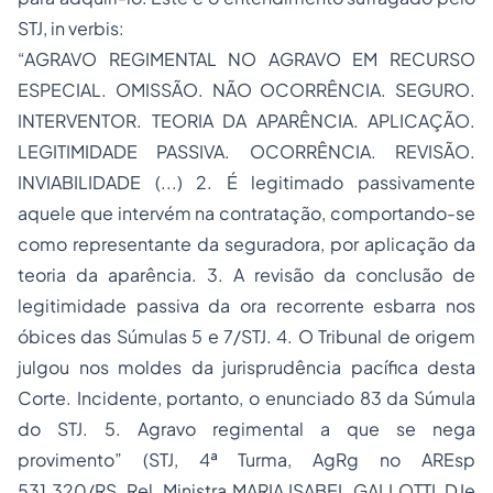
STJ, in verbis:
“AGRAVO REGIMENTAL NO AGRAVO EM RECURSO
ESPECIAL. OMISSÃO. NÃO OCORRÊNCIA. SEGURO.
INTERVENTOR. TEORIA DA APARÊNCIA. APLICAÇÃO.
LEGITIMIDADE PASSIVA. OCORRÊNCIA. REVISÃO.
INVIABILIDADE (...) 2. É legitimado passivamente
aquele que intervém na contratação, comportando-se
como representante da seguradora, por aplicação da
teoria da aparência. 3. A revisão da conclusão de
legitimidade passiva da ora recorrente esbarra nos
óbices das Súmulas 5 e 7/STJ. 4. O Tribunal de origem
julgou nos moldes da jurisprudência pacífica desta
Corte. Incidente, portanto, o enunciado 83 da Súmula
do STJ. 5. Agravo regimental a que se nega
provimento” (STJ, 4ª Turma, AgRg no AREsp
531.320/RS, Rel. Ministra MARIA ISABEL GALLOTTI, DJe