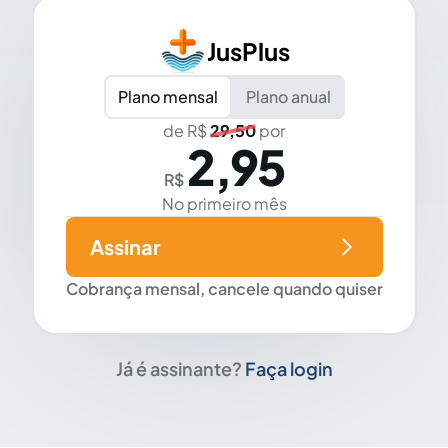
JusPlus
Plano mensal
Plano anual
de R$
29,50
por
2,95
R$
No primeiro mês
Assinar
Cobrança mensal, cancele quando quiser
Já é assinante?
Faça login