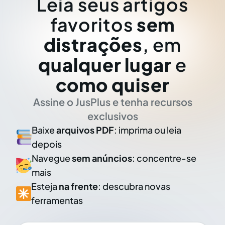
Leia seus artigos
favoritos
sem
distrações
, em
qualquer lugar
e
como quiser
Assine o JusPlus e tenha recursos
exclusivos
Baixe
arquivos PDF
: imprima ou leia
depois
Navegue
sem anúncios
: concentre-se
mais
Esteja
na frente
: descubra novas
ferramentas