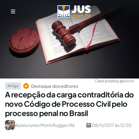
Capa:
pixabay @succo
Destaque dos editores
Artigo
A recepção da carga contraditória do
novo Código de Processo Civil pelo
processo penal no Brasil
Aluí­sio Iunes Monti Ruggeri Ré
08/11/2017 às 12:00