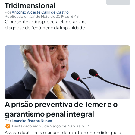
Tridimensional
Por
Antonio Alceste Callil de Castro
Publicado em 29 de Maio de 2019 às 16:48
O presente artigo procura elaborar uma
diagnose do fenômeno da impunidade
brasileira e analisa alguns recortes do
garantismo unidimensional encontradiços no
direito pátrio, tais como, a inefetividade do
regime semiaberto como farol de
impunidade.
A prisão preventiva de Temer e o
garantismo penal integral
Por
Leandro Bastos Nunes
Destacado em 25 de Março de 2019 às 19:12
A visão doutrinária e jurisprudencial tem entendido que o