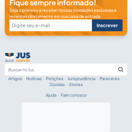
Fique sempre informado!
Seja o primeiro a receber nossas novidades exclusivas e
recentes diretamente em sua caixa de entrada.
Inscrever
Artigos
·
Notícias
·
Petições
·
Jurisprudência
·
Pareceres
·
Fale com a IA
Buscar no Jus
Dúvidas
·
Stories
Ajuda
·
Fale conosco