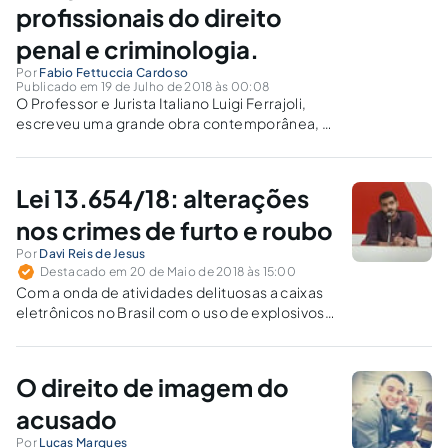
profissionais do direito
penal e criminologia.
Por
Fabio Fettuccia Cardoso
Publicado em 19 de Julho de 2018 às 00:08
O Professor e Jurista Italiano Luigi Ferrajoli,
escreveu uma grande obra contemporânea, o
qual terminei a leitura recentemente pela
terceira vez, chamada: "Direito e Razão".
Lei 13.654/18: alterações
nos crimes de furto e roubo
Por
Davi Reis de Jesus
Destacado em 20 de Maio de 2018 às 15:00
Com a onda de atividades delituosas a caixas
eletrônicos no Brasil com o uso de explosivos,
o legislador, visando acompanhar e combater
o aperfeiçoamento das condutas delitivas,
elaborou a Lei 13.654/2018, a qual incorpora
O direito de imagem do
modificações no Código Penal.
acusado
Por
Lucas Marques