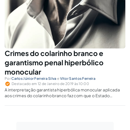
constrangimento ao cidadão sob a pecha de ser indiciado.
Crimes do colarinho branco e
garantismo penal hiperbólico
monocular
Por
Carlos Júnior Ferreira Silva
e
Vitor Santos Ferreira
Destacado em 12 de Janeiro de 2019 às 10:00
A interpretação garantista hiperbólica monocular aplicada
aos crimes do colarinho branco faz com que o Estado
Democrático de Direito reste deslegitimado, haja vista que o
respeito aos direitos fundamentais, neste caso, se limita
àqueles referentes à esfera individual do cidadão, ao passo
que não se verifica a preocupação em proteger também os
direitos sociais e coletivos.