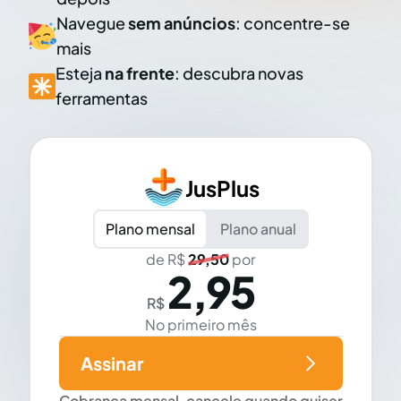
Navegue
sem anúncios
: concentre-se
mais
Esteja
na frente
: descubra novas
ferramentas
JusPlus
Plano mensal
Plano anual
de R$
29,50
por
2,95
R$
No primeiro mês
Assinar
Cobrança mensal, cancele quando quiser