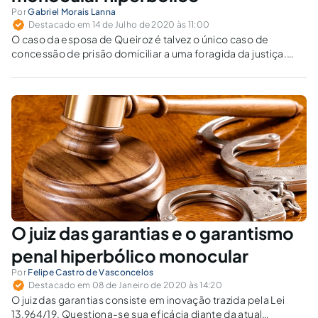
Por
Gabriel Morais Lanna
Destacado em 14 de Julho de 2020 às 11:00
O caso da esposa de Queiroz é talvez o único caso de
concessão de prisão domiciliar a uma foragida da justiça.
Normalmente, o fato de o réu estar foragido é fundamento
suficiente a decretação da prisão preventiva.
O juiz das garantias e o garantismo
penal hiperbólico monocular
Por
Felipe Castro de Vasconcelos
Destacado em 08 de Janeiro de 2020 às 14:20
O juiz das garantias consiste em inovação trazida pela Lei
13.964/19. Questiona-se sua eficácia diante da atual