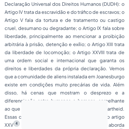
Declaração Universal dos Direitos Humanos (DUDH): o
Artigo IV trata da escravidão e do tráfico de escravos; o
Artigo V fala da tortura e de tratamento ou castigo
cruel, desumano ou degradante; o Artigo IX fala sobre
liberdade, principalmente ao mencionar a proibição
arbitrária à prisão, detenção e exílio; o Artigo XIII trata
da liberdade de locomoção; o Artigo XXVIII trata de
uma ordem social e internacional que garanta os
direitos e liberdades da própria declaração. Vemos
que a comunidade de aliens instalada em Joanesburgo
existe em condições muito precárias de vida. Além
disso, há cenas que mostram o desprezo e a
diferenciação entre humanos e homens, semelhante
ao que ocorreu na própria África, durante o apartheid.
Essas condições de vida ferem o princípio do artigo
4
XXV
da DUDH. Já a questão da diferença, aborda