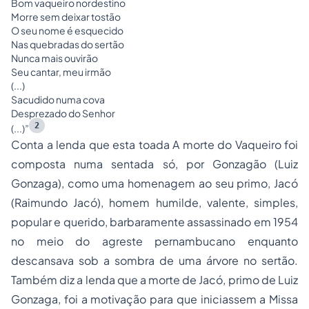
Bom vaqueiro nordestino
Morre sem deixar tostão
O seu nome é esquecido
Nas quebradas do sertão
Nunca mais ouvirão
Seu cantar, meu irmão
(...)
Sacudido numa cova
Desprezado do Senhor
2
(...)”
Conta a lenda que esta toada
A morte do Vaqueiro
foi
composta numa sentada só, por Gonzagão (Luiz
Gonzaga), como uma homenagem ao seu primo, Jacó
(Raimundo Jacó), homem humilde, valente, simples,
popular e querido, barbaramente assassinado em 1954
no meio do agreste pernambucano enquanto
descansava sob a sombra de uma árvore no sertão.
Também diz a lenda que a morte de Jacó, primo de Luiz
Gonzaga, foi a motivação para que iniciassem a Missa