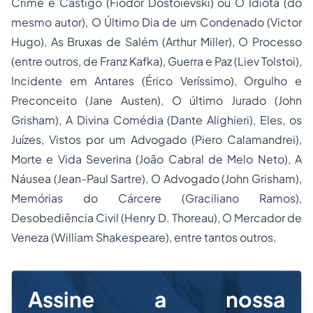
Crime e Castigo
(Fiódor Dostoiévski) ou
O Idiota
(do
mesmo autor),
O Último Dia de um Condenado
(Victor
Hugo),
As Bruxas de Salém
(Arthur Miller),
O Processo
(entre outros, de Franz Kafka),
Guerra e Paz
(Liev Tolstoi),
Incidente em Antares
(Érico Veríssimo),
Orgulho e
Preconceito
(Jane Austen),
O último Jurado
(John
Grisham),
A Divina Comédia
(Dante Alighieri),
Eles, os
Juízes, Vistos por um Advogado
(Piero Calamandrei),
Morte e Vida Severina
(João Cabral de Melo Neto),
A
Náusea
(Jean-Paul Sartre),
O Advogado
(John Grisham),
Memórias do Cárcere
(Graciliano Ramos),
Desobediência Civil
(Henry D. Thoreau),
O Mercador de
Veneza
(William Shakespeare), entre tantos outros.
Assine a nossa