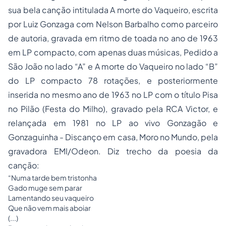
sua bela canção intitulada
A morte do Vaqueiro
, escrita
por Luiz Gonzaga com Nelson Barbalho como parceiro
de autoria, gravada em ritmo de toada no ano de 1963
em LP compacto, com apenas duas músicas,
Pedido a
São João
no lado “A” e
A morte do Vaqueiro
no lado “B”
do LP compacto 78 rotações, e posteriormente
inserida no mesmo ano de 1963 no LP com o título
Pisa
no Pilão
(Festa do Milho), gravado pela RCA Victor, e
relançada em 1981 no LP ao vivo
Gonzagão e
Gonzaguinha - Discanço em casa, Moro no Mundo
, pela
gravadora EMI/Odeon. Diz trecho da poesia da
canção:
“Numa tarde bem tristonha
Gado muge sem parar
Lamentando seu vaqueiro
Que não vem mais aboiar
(...)