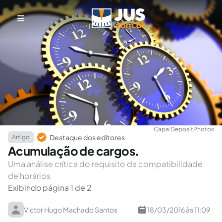
Capa:
DepositPhotos
Destaque dos editores
Artigo
Acumulação de cargos.
Uma análise crítica do requisito da compatibilidade
de horários
Exibindo página 1 de 2
Victor Hugo Machado Santos
18/03/2016 às 11:09