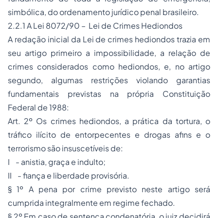
simbólica, do ordenamento jurídico penal brasileiro.
2.2.1 A Lei 8072/90 – Lei de Crimes Hediondos
A redação inicial da Lei de crimes hediondos trazia em
seu artigo primeiro a impossibilidade, a relação de
crimes considerados como hediondos, e, no artigo
segundo, algumas restrições violando garantias
fundamentais previstas na própria Constituição
Federal de 1988:
Art. 2º Os crimes hediondos, a prática da tortura, o
tráfico ilícito de entorpecentes e drogas afins e o
terrorismo são insuscetíveis de:
I - anistia, graça e
indulto
;
II - fiança e liberdade provisória.
§ 1º A pena por crime previsto neste artigo será
cumprida integralmente em regime fechado.
§ 2º Em caso de sentença condenatória, o juiz decidirá