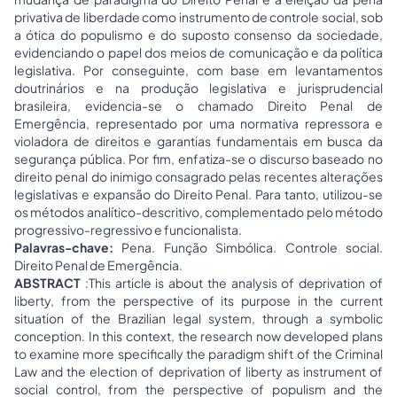
privativa de liberdade como instrumento de controle social, sob
a ótica do populismo e do suposto consenso da sociedade,
evidenciando o papel dos meios de comunicação e da política
legislativa. Por conseguinte, com base em levantamentos
doutrinários e na produção legislativa e jurisprudencial
brasileira, evidencia-se o chamado Direito Penal de
Emergência, representado por uma normativa repressora e
violadora de direitos e garantias fundamentais em busca da
segurança pública. Por fim, enfatiza-se o discurso baseado no
direito penal do inimigo
consagrado pelas recentes alterações
legislativas e expansão do Direito Penal. Para tanto, utilizou-se
os métodos analítico-descritivo, complementado pelo método
progressivo-regressivo e funcionalista.
Palavras-chave:
Pena. Função Simbólica. Controle social.
Direito Penal de Emergência.
ABSTRACT
:This article is about the analysis of deprivation of
liberty, from the perspective of its purpose in the current
situation of the Brazilian legal system, through a symbolic
conception. In this context, the research now developed plans
to examine more specifically the paradigm shift of the Criminal
Law and the election of deprivation of liberty as instrument of
social control, from the perspective of populism and the