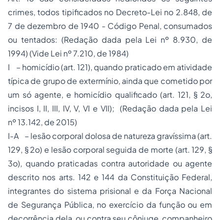
crimes, todos tipificados no Decreto-Lei no 2.848, de
7 de dezembro de 1940 - Código Penal, consumados
ou tentados: (Redação dada pela Lei nº 8.930, de
1994) (Vide Lei nº 7.210, de 1984)
I – homicídio (art. 121), quando praticado em atividade
típica de grupo de extermínio, ainda que cometido por
um só agente, e homicídio qualificado (art. 121, § 2o,
incisos I, II, III, IV, V, VI e VII); (Redação dada pela Lei
nº 13.142, de 2015)
I-A – lesão corporal dolosa de natureza gravíssima (art.
129, § 2o) e lesão corporal seguida de morte (art. 129, §
3o), quando praticadas contra autoridade ou agente
descrito nos arts. 142 e 144 da Constituição Federal,
integrantes do sistema prisional e da Força Nacional
de Segurança Pública, no exercício da função ou em
decorrência dela, ou contra seu cônjuge, companheiro