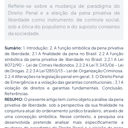
Reflete-se sobre a mudança de paradigma do
Direito Penal e a eleição da pena privativa de
liberdade como instrumento de controle social,
sob a ótica do populismo e do suposto consenso
da sociedade.
Sumário:
1. Introdução; 2. A função simbólica da pena privativa
de liberdade; 2.1 A finalidade da pena no Brasil. 2.2 A função
simbólica da pena privativa de liberdade no Brasil. 2.2.1 A Lei
8072/90 – Lei de Crimes Hediondos. 2.2.2 A Lei 11.343/06 – Lei
de Drogas. 2.2.3 A Lei 12850/13 – Lei de Organização Criminosa.
2.2.4 Alterações na legislação penal em geral; 3. O
Direito Penal
de Emergência e a violação das garantias constitucionais.; 3.1 A
violação de direitos e garantias fundamentais. Conclusão.
Referências.
RESUMO:
O presente artigo tem como objeto a análise da pena
privativa de liberdade, sob a perspectiva da sua finalidade na
conjuntura atual do ordenamento jurídico brasileiro, através de
uma concepção simbólica. Nesse contexto, a pesquisa ora
desenvolvida pretende analisar mais especificamente a
mudança de paradigma do Direito Penal e a eleição da pena