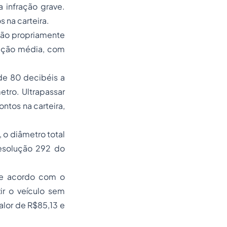
infração grave.
 na carteira.
ação propriamente
ração média, com
de 80 decibéis a
tro. Ultrapassar
ntos na carteira,
, o diâmetro total
Resolução 292 do
e acordo com o
ir o veículo sem
alor de R$85,13 e