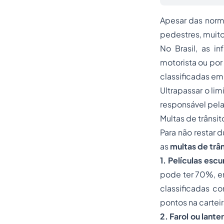
Apesar das norma
pedestres, muito
No Brasil, as i
motorista ou por
classificadas em 
Ultrapassar o li
responsável pela
Multas de trânsi
Para não restar 
as
multas de trân
1. Películas escu
pode ter 70%, en
classificadas c
pontos na carteir
2. Farol ou lant