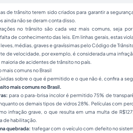
s de trânsito terem sido criados para garantir a seguranç
s ainda não se deram conta disso.
nfrações no trânsito são cada vez mais comuns, seja p
 falta de conhecimento das leis. Em linhas gerais, estas vi
leves, médias, graves e gravíssimas pelo Código de Trânsito
mite de velocidade, por exemplo, é considerada uma infraçã
 maioria de acidentes de trânsito no país.
to mais comuns no Brasil
dúvidas sobre o que é permitido e o que não é, confira a seg
sito mais comuns no Brasil.
ras:
para o para-brisa incolor é permitido 75% de transpar
quanto os demais tipos de vidros 28%. Películas com perc
omo infração grave, o que resulta em uma multa de R$127
a de habilitação.
erna quebrada:
trafegar com o veículo com defeito no siste