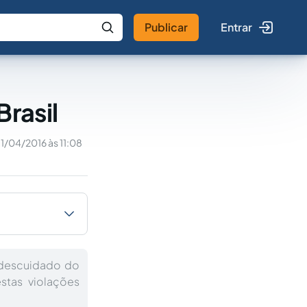
Publicar
Entrar
 IA
Buscar no Jus
Brasil
11/04/2016 às 11:08
r descuidado do
stas violações