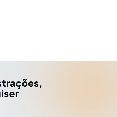
strações
,
iser