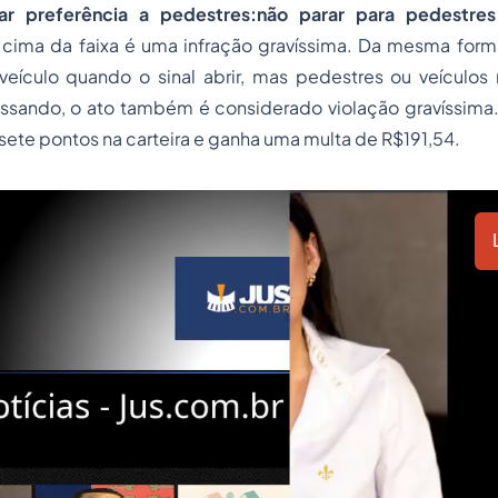
ar preferência a pedestres:não parar para pedestres
cima da faixa é uma infração gravíssima. Da mesma forma
veículo quando o sinal abrir, mas pedestres ou veículos
essando, o ato também é considerado violação gravíssima.
sete pontos na carteira e ganha uma multa de R$191,54.