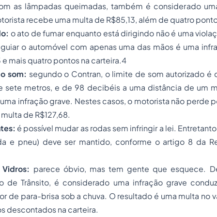
com as lâmpadas queimadas, também é considerado uma 
torista recebe uma multa de R$85,13, além de quatro pontos
do:
o ato de fumar enquanto está dirigindo não é uma viol
o, guiar o automóvel com apenas uma das mãos é uma inf
 e mais quatro pontos na carteira.4
do som:
segundo o Contran, o limite de som autorizado é 
e sete metros, e de 98 decibéis a uma distância de um me
uma infração grave. Nestes casos, o motorista não perde po
multa de R$127,68.
tes:
é possível mudar as rodas sem infringir a lei. Entretanto
da e pneu) deve ser mantido, conforme o artigo 8 da 
 Vidros:
parece óbvio, mas tem gente que esquece. D
ro de Trânsito, é considerado uma infração grave conduz
or de para-brisa sob a chuva. O resultado é uma multa no v
s descontados na carteira.