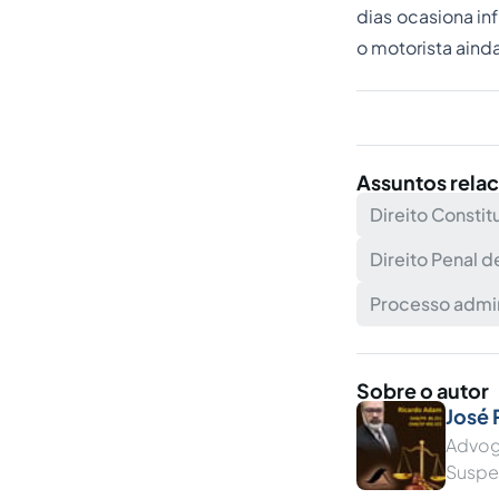
dias ocasiona in
o motorista aind
Assuntos rela
Direito Constit
Direito Penal d
Processo admin
Sobre o autor
José
Advog
Suspe