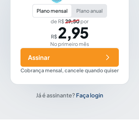
Plano mensal
Plano anual
de R$
29,50
por
2,95
R$
No primeiro mês
Assinar
Cobrança mensal, cancele quando quiser
Já é assinante?
Faça login