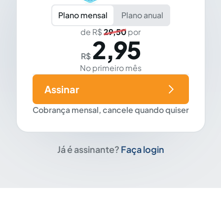
Plano mensal
Plano anual
de R$
29,50
por
2,95
R$
No primeiro mês
Assinar
Cobrança mensal, cancele quando quiser
Já é assinante?
Faça login