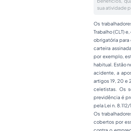
benefícios, qu
sua atividade pr
Os trabalhadores
Trabalho (CLT) e,
obrigatória para
carteira assinad
por exemplo, est
habitual. Estão n
acidente, a
apos
artigos 19, 20 e
celetistas. Os 
previdência é pr
pela Lei n. 8.112
Os trabalhadores
cobertos por ess
contra o empreg