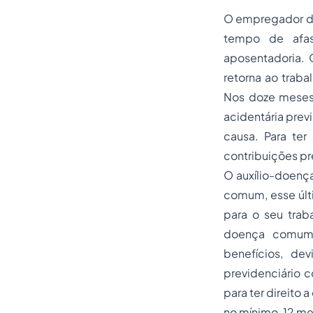
O empregador de
tempo de afas
aposentadoria. 
retorna ao traba
Nos doze meses 
acidentária prev
causa. Para ter
contribuições pr
O auxílio-doença
comum, esse últ
para o seu trab
doença comum (
benefícios, de
previdenciário 
para ter direito 
no mínimo, 12 me