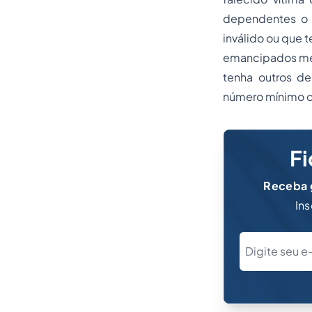
dependentes o 
inválido ou que t
emancipados men
tenha outros de
número mínimo de
Fi
Receba g
Ins