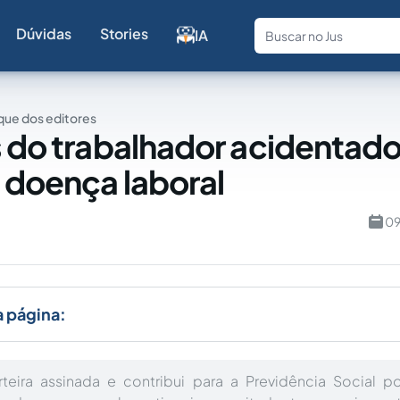
Dúvidas
Stories
IA
Fale com a
ue dos editores
s do trabalhador acidentad
 doença laboral
09
a página:
eira assinada e contribui para a Previdência Social po