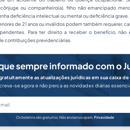
cônjuge ou companheiro(a), filho não emancipado meno
enha deficiência intelectual ou mental ou deficiência grave.
ores de 21 anos ou inválidos podem também requerer, cas
pendentes. Para ter direito a receber o benefício, não
 contribuições previdenciárias.
que sempre informado com o J
ratuitamente as atualizações jurídicas em sua caixa de
creva-se agora e não perca as novidades diárias essenci
Os boletins são gratuitos. Não enviamos spam.
Privacidade