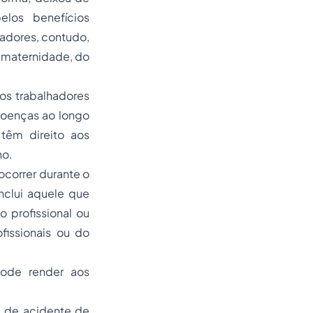
los benefícios
lhadores, contudo,
o-maternidade, do
 os trabalhadores
doenças ao longo
têm direito aos
ho
.
correr durante o
nclui aquele que
o profissional ou
fissionais ou do
ode render aos
s de acidente de