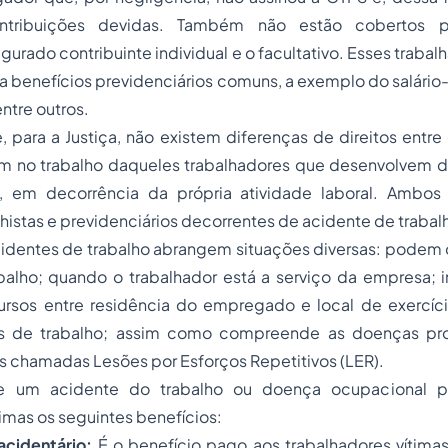
ntribuições devidas. Também não estão cobertos pe
gurado contribuinte individual e o facultativo. Esses traba
a benefícios previdenciários comuns, a exemplo do salári
ntre outros.
, para a Justiça, não existem diferenças de direitos entre
m no trabalho daqueles trabalhadores que desenvolvem 
, em decorrência da própria atividade laboral. Ambos 
lhistas e previdenciários decorrentes de
acidente de trabal
dentes de trabalho abrangem situações diversas: podem o
balho; quando o trabalhador está a serviço da empresa; i
ursos entre residência do
empregado
e local de exercíci
is de trabalho; assim como compreende as doenças pro
s chamadas Lesões por Esforços Repetitivos (LER).
e um acidente do trabalho ou doença ocupacional p
timas os seguintes benefícios:
acidentário:
É o benefício pago aos trabalhadores vítima