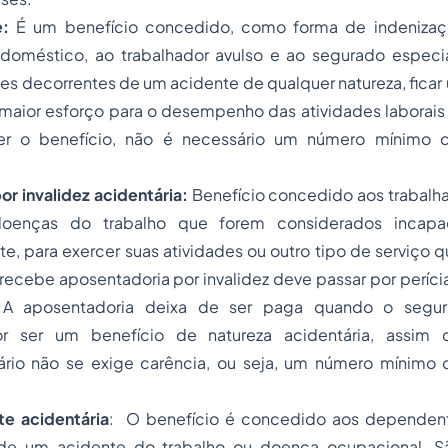
e:
É um benefício concedido, como forma de indenizaç
oméstico, ao trabalhador avulso e ao segurado especi
es decorrentes de um acidente de qualquer natureza, fica
maior esforço para o desempenho das atividades laborais 
ber o benefício, não é necessário um número mínimo d
or invalidez acidentária:
Benefício concedido aos trabalha
oenças do trabalho que forem considerados incapac
 para exercer suas atividades ou outro tipo de serviço q
ecebe aposentadoria por invalidez deve passar por períci
 A aposentadoria deixa de ser paga quando o segur
r ser um benefício de natureza acidentária, assim 
rio não se exige carência, ou seja, um número mínimo 
e acidentária
: O benefício é concedido aos dependen
a de um acidente do trabalho ou doença ocupacional. S