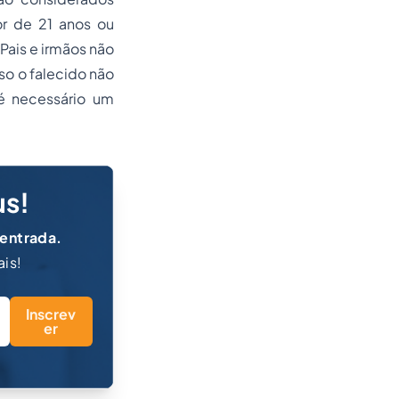
r de 21 anos ou
 Pais e irmãos não
o o falecido não
 é necessário um
us!
 entrada.
ais!
Inscrev
er