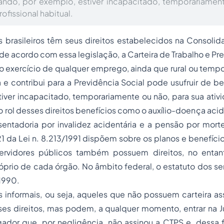
ando, por exemplo, estiver incapacitado, temporariamen
ofissional habitual.
 brasileiros têm seus direitos estabelecidos na Consolid
 de acordo com essa legislação, a Carteira de Trabalho e Pr
 o exercício de qualquer emprego, ainda que rural ou tem
a e contribui para a Previdência Social pode usufruir de b
iver incapacitado, temporariamente ou não, para sua ativi
o rol desses direitos benefícios como o auxílio-doença acide
entadoria por invalidez
acidentária e a pensão por morte
 21 da Lei n. 8.213/1991 dispõem sobre os planos e benefí
servidores públicos também possuem direitos, no enta
óprio de cada órgão. No âmbito federal, o estatuto dos se
/1990.
 informais, ou seja, aqueles que não possuem carteira as
es direitos, mas podem, a qualquer momento, entrar na Ju
ador que, por negligência, não assinou a CTPS e, dessa 