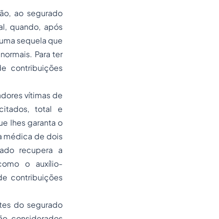
ão, ao segurado
al, quando, após
r uma sequela que
normais. Para ter
e contribuições
dores vítimas de
itados, total e
ue lhes garanta o
a médica de dois
ado recupera a
como o auxílio-
de contribuições
tes do segurado
ão considerados