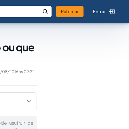
Publicar
Entrar
 IA
Buscar no Jus
o ou que
/08/2016 às 09:22
de usufruir de