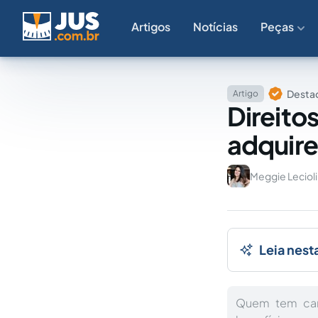
Artigos
Notícias
Peças
Destaq
Artigo
Direito
adquire
Meggie Lecioli
Leia nest
Quem tem cart