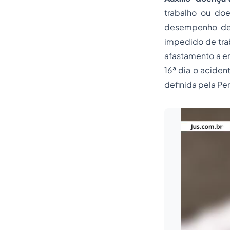
trabalho ou do
desempenho de s
impedido de trab
afastamento a em
16ª dia o aciden
definida pela Pe