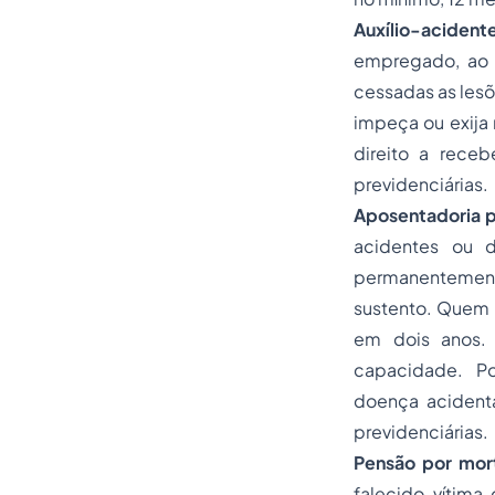
Auxílio-acident
empregado, ao d
cessadas as lesõ
impeça ou exija 
direito a rece
previdenciárias.
Aposentadoria
p
acidentes ou d
permanentemente,
sustento. Quem r
em dois anos.
capacidade. Po
doença acidentá
previdenciárias.
Pensão por mort
falecido vítim