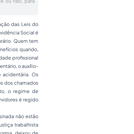
te ou não, para
ação das Leis do
evidência Social é
porário. Quem tem
enefícios quando,
dade profissional
ntário, o auxílio-
 acidentária. Os
cios dos chamados
nto, o regime de
rvidores é regido
sinada não estão
stiça trabalhista
forma, deixou de