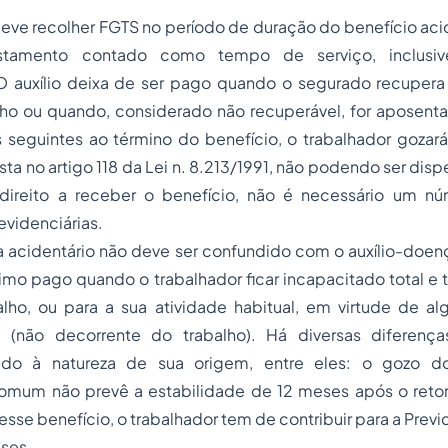
ve recolher FGTS no período de duração do benefício acid
tamento contado como tempo de serviço, inclusiv
O auxílio deixa de ser pago quando o segurado recuper
lho ou quando, considerado não recuperável, for aposenta
seguintes ao término do benefício, o trabalhador gozará
ista no artigo 118 da Lei n. 8.213/1991, não podendo ser dis
 direito a receber o benefício, não é necessário um 
evidenciárias.
 acidentário não deve ser confundido com o auxílio-doenç
imo pago quando o trabalhador ficar incapacitado total e
alho, ou para a sua atividade habitual, em virtude de a
não decorrente do trabalho). Há diversas diferença
vido à natureza de sua origem, entre eles: o gozo do
comum não prevê a estabilidade de 12 meses após o retor
a esse benefício, o trabalhador tem de contribuir para a Previ
ses.