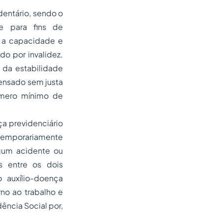
entário, sendo o
e para fins de
a a capacidade e
do por invalidez.
 da estabilidade
pensado sem justa
número mínimo de
a previdenciário
 temporariamente
lgum acidente ou
s entre os dois
 auxílio-doença
no ao trabalho e
dência Social por,