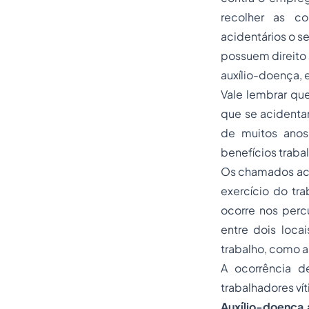
recolher as co
acidentários o se
possuem direito 
auxílio-doença, e
Vale lembrar que
que se acidenta
de muitos anos
benefícios traba
Os chamados aci
exercício do tra
ocorre nos perc
entre dois loca
trabalho, como a
A ocorrência d
trabalhadores ví
Auxílio-doença 