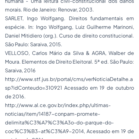
humana - Uma leitura civil-constitucional dos danos
morais. Rio de Janeiro: Renovar, 2003.
SARLET, Ingo Wolfgang. Direitos fundamentais em
espécie. In: Ingo Wolfgang, Luiz Guilherme Marinoni,
Daniel Mitidiero (org.). Curso de direito constitucional.
São Paulo: Saraiva, 2015.
VELLOSO, Carlos Mário da Silva & AGRA, Walber de
Moura. Elementos de Direito Eleitoral. 5ª ed. São Paulo:
Saraiva, 2016
http://www.stf.jus.br/portal/cms/verNoticiaDetalhe.a
sp?idConteudo=310921
Acessado em 19 de outubro
de 2016.
http://www.al.ce.gov.br/index.php/ultimas-
noticias/item/14187-conpam-promete-
delimita%C3%A7%C3%A3o-do-parque-do-
coc%C3%B3-at%C3%A9-2014
, Acessado em 19 de