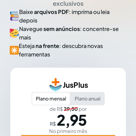
exclusivos
Baixe
arquivos PDF
: imprima ou leia
depois
Navegue
sem anúncios
: concentre-se
mais
Esteja
na frente
: descubra novas
ferramentas
JusPlus
Plano mensal
Plano anual
de R$
29,50
por
2,95
R$
No primeiro mês