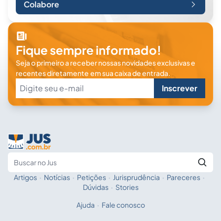
Colabore
Fique sempre informado!
Seja o primeiro a receber nossas novidades exclusivas e
recentes diretamente em sua caixa de entrada.
Inscrever
Artigos
·
Notícias
·
Petições
·
Jurisprudência
·
Pareceres
·
Fale com a IA
Buscar no Jus
Dúvidas
·
Stories
Ajuda
·
Fale conosco