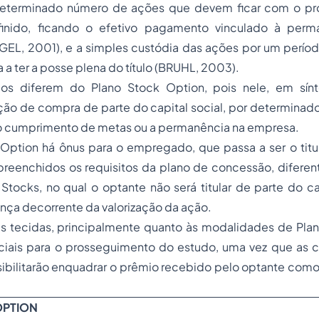
eterminado número de ações que devem ficar com o prof
finido, ficando o efetivo pagamento vinculado à perm
EL, 2001), e a simples custódia das ações por um período
 a ter a posse plena do título (BRUHL, 2003).
pos diferem do Plano Stock Option, pois nele, em sín
ção de compra de parte do capital social, por determinad
o o cumprimento de metas ou a permanência na empresa.
 Option há ônus para o empregado, que passa a ser o titu
preenchidos os requisitos da plano de concessão, diferen
ocks, no qual o optante não será titular de parte do cap
nça decorrente da valorização da ação.
s tecidas, principalmente quanto às modalidades de Pl
ciais para o prosseguimento do estudo, uma vez que as ca
sibilitarão enquadrar o prêmio recebido pelo optante com
OPTION