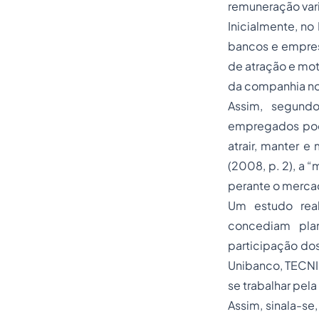
remuneração vari
Inicialmente, no
bancos e empres
de atração e mo
da companhia n
Assim, segund
empregados pod
atrair, manter e
(2008, p. 2), a 
perante o merca
Um estudo rea
concediam pla
participação do
Unibanco, TECNI
se trabalhar pel
Assim, sinala-se