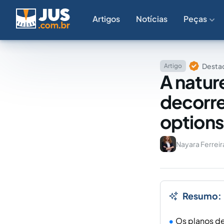
Artigos
Notícias
Peças
Destaq
Artigo
A nature
decorre
options
Nayara Ferreir
Resumo:
Os planos de