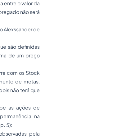
 entre o valor da
pregado não será
do Alexssander de
que são definidas
ima de um preço
rre com os Stock
imento de metas,
pois não terá que
ebe as ações de
e permanência na
p. 5):
 observadas pela