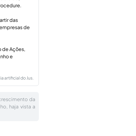
rocedure.
artir das
e empresas de
o de Ações,
enho e
artificial do Jus.
 crescimento da
ho, haja vista a