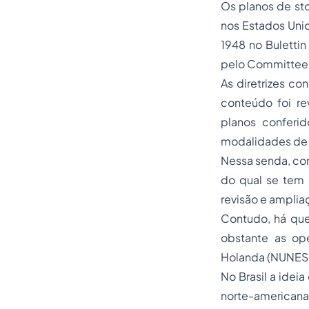
Os planos de st
nos Estados Unid
1948 no Bulettin
pelo Committee 
As diretrizes co
conteúdo foi re
planos conferi
modalidades de q
Nessa senda, co
do qual se tem 
revisão e ampliaç
Contudo, há quem
obstante as op
Holanda (NUNES
No Brasil a idei
norte-american