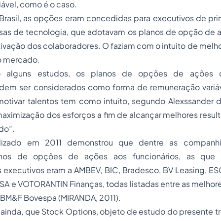
ável, como é o caso.
 Brasil, as opções eram concedidas para executivos de pr
as de tecnologia, que adotavam os planos de opção de
tivação dos colaboradores. O faziam com o intuito de mel
o mercado.
o alguns estudos, os planos de opções de ações 
em ser considerados como forma de remuneração variáv
 motivar talentos tem como intuito, segundo Alexssander 
“maximização dos esforços a fim de alcançar melhores resu
do”.
lizado em 2011 demonstrou que dentre as companhi
nos de opções de ações aos funcionários, as que 
s executivos eram a AMBEV, BIC, Bradesco, BV Leasing, E
SA e VOTORANTIN Finanças, todas listadas entre as melhor
a BM&F Bovespa (MIRANDA, 2011).
, ainda, que Stock Options, objeto de estudo do presente t