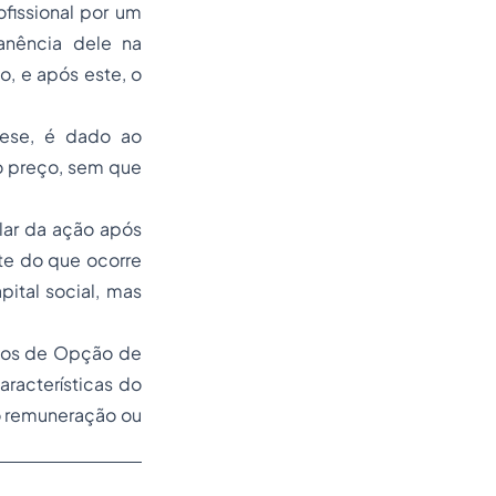
issional por um
anência dele na
, e após este, o
tese, é dado ao
o preço, sem que
lar da ação após
te do que ocorre
ital social, mas
anos de Opção de
racterísticas do
o remuneração ou