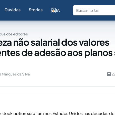
Dúvidas
Stories
IA
Fale com a
ue dos editores
za não salarial dos valores
ntes de adesão aos planos
a Marques da Silva
2
 stock option surgiram nos Estados Unidos nas décadas de