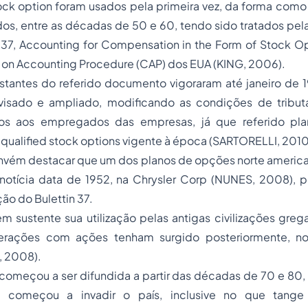
ock option foram usados pela primeira vez, da forma como
os, entre as décadas de 50 e 60, tendo sido tratados pel
 37, Accounting for Compensation in the Form of Stock Op
on Accounting Procedure (CAP) dos EUA (KING, 2006).
nstantes do referido documento vigoraram até janeiro de 
visado e ampliado, modificando as condições de tribu
dos aos empregados das empresas, já que referido pl
ualified stock options vigente à época (SARTORELLI, 2010
nvém destacar que um dos planos de opções norte america
notícia data de 1952, na Chrysler Corp (NUNES, 2008), p
ão do Bulettin 37.
 sustente sua utilização pelas antigas civilizações greg
erações com ações tenham surgido posteriormente, no 
, 2008).
a começou a ser difundida a partir das décadas de 70 e 80,
a começou a invadir o país, inclusive no que tang