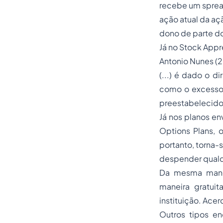
recebe um spread
ação atual da a
dono de parte do
Já no Stock Appr
Antonio Nunes (2
(...) é dado o d
como o excesso
preestabelecido
Já nos planos e
Options Plans, 
portanto, torna-
despender qualq
Da mesma manei
maneira gratuit
instituição. Ace
Outros tipos en