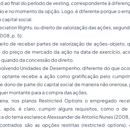
 ao final do período de vesting, correspondente à diferença
ção e no momento da opção. Logo, é diferente porque o em
 capital social.
eciation Rights, ou direito de valorização das ações, segun
008, p. 5):
ireito de receber partes de valorização de ações-objeto, 
 do preço de mercado da ação na data de exercício, ac
 quando da concessão do direito.
nvolvendo Unidades de Desempenho, diferente do que oco
o optante recebe a ação como gratificação pelo cumpr
se dono de parte do capital social de maneira não onerosa, 
uer montante para a compra das ações.
ra, nos planos Restricted Options o empregado rec
a, após, é claro, cumprir alguns requisitos, como o d
rca do tema esclarece Alexssander de Antonio Nunes (2008, 
contrados são as opções restritas (restricted options),