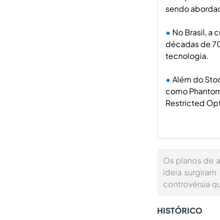
sendo abordad
No Brasil, a 
décadas de 70
tecnologia.
Além do Sto
como Phantom 
Restricted Opt
Os planos de a
ideia surgiram 
controvérsia qu
HISTÓRICO