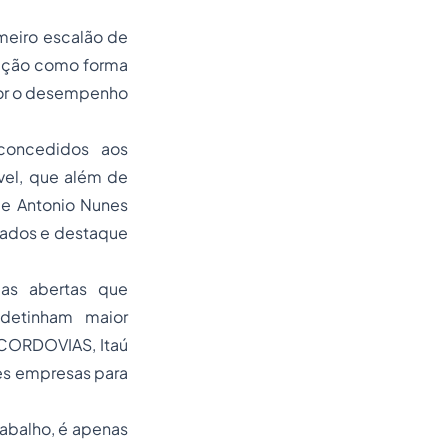
imeiro escalão de
 ação como forma
hor o desempenho
concedidos aos
el, que além de
de Antonio Nunes
ltados e destaque
as abertas que
detinham maior
SCORDOVIAS, Itaú
es empresas para
rabalho, é apenas