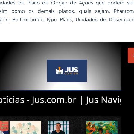
idades de Plano de Opção de Ações que podem ser
sim como os demais planos, quais sejam, Phantom
ights, Performamce-Type Plans, Unidades de Desempen