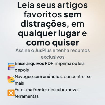
Leia seus artigos
favoritos
sem
distrações
, em
qualquer lugar
e
como quiser
Assine o JusPlus e tenha recursos
exclusivos
Baixe
arquivos PDF
: imprima ou leia
depois
Navegue
sem anúncios
: concentre-se
mais
Esteja
na frente
: descubra novas
ferramentas