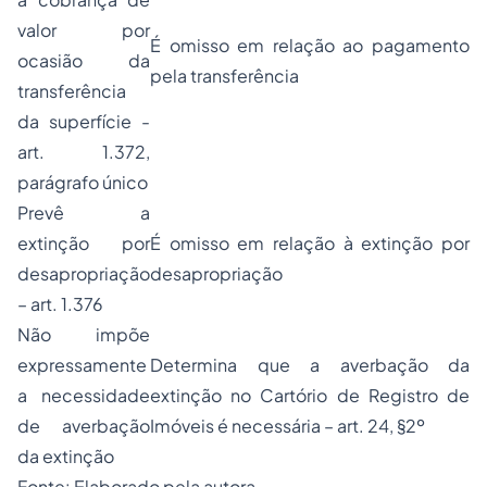
valor por
É omisso em relação ao pagamento
ocasião da
pela transferência
transferência
da superfície -
art. 1.372,
parágrafo único
Prevê a
extinção por
É omisso em relação à extinção por
desapropriação
desapropriação
– art. 1.376
Não impõe
expressamente
Determina que a averbação da
a necessidade
extinção no Cartório de Registro de
de averbação
Imóveis é necessária – art. 24, §2º
da extinção
Fonte: Elaborado pela autora.