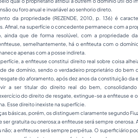
pelo qual o proprietário atribui a outrem o domínio útil do 
são ou foro anual e invariável ao senhorio direto.
ento da
propriedade
(REZENDE, 2010, p. 136) é caracte
s. Afinal, na superfície o concedente permanece com a pr
io, ainda que de forma resolúvel, com a propriedade d
nfiteuse, semelhantemente, há o enfiteuta com o domínio 
rmanece apenas com a
posse
indireta.
rfície, a enfiteuse constitui direito real sobre coisa alhe
de de domínio, sendo o verdadeiro proprietário do bem o 
sgate do aforamento, após dez anos da constituição da en
vir a ser titular do direito real do bem, consolidand
ercício do direito de resgate, extingue-se a enfiteuse e o 
. Esse direito inexiste na superfície.
ças básicas, porém, os distinguem claramente segundo Fiu
e ser gratuita ou onerosa;a enfiteuse será sempre onerosa. 
u não; a enfiteuse será sempre perpétua. O superficiário p