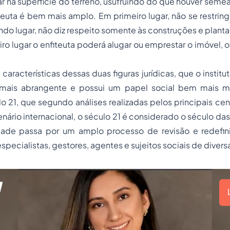
car na superfície do terreno, usufruindo do que houver seme
iteuta é bem mais amplo. Em primeiro lugar, não se restring
do lugar, não diz respeito somente às construções e plant
ro lugar o enfiteuta poderá alugar ou emprestar o imóvel, 
aracterísticas dessas duas figuras jurídicas, que o institu
 mais abrangente e possui um papel social bem mais ma
o 21, que segundo análises realizadas pelos principais ce
ário internacional, o século 21 é considerado o século das
ade passa por um amplo processo de revisão e redefin
pecialistas, gestores, agentes e sujeitos sociais de divers