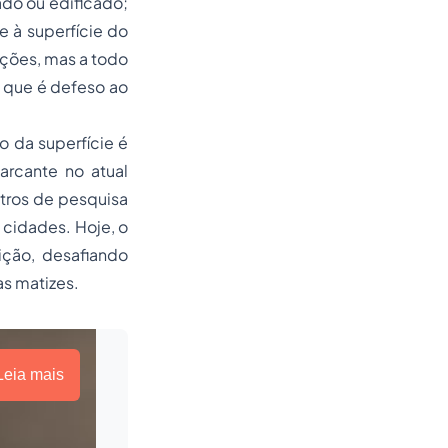
ado ou edificado;
e à superfície do
ações, mas a todo
o que é defeso ao
to da superfície é
rcante no atual
ntros de pesquisa
 cidades. Hoje, o
ição, desafiando
as matizes.
Leia mais