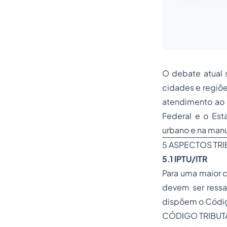
O debate atual 
cidades e regiões
atendimento ao 
Federal e o Es
urbano e na man
5 ASPECTOS TRI
5.1 IPTU/ITR
Para uma maior c
devem ser ressal
dispõem o Código
CÓDIGO TRIBUT