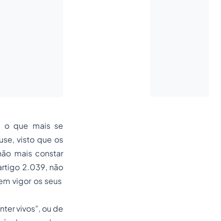
l, o que mais se
use, visto que os
não mais constar
artigo 2.039, não
 em vigor os seus
nter vivos”, ou de