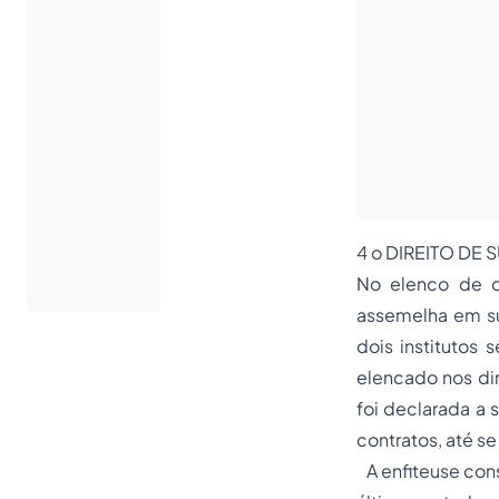
4 o DIREITO DE 
No elenco de di
assemelha em sua
dois institutos
elencado nos dir
foi declarada a 
contratos, até se
A enfiteuse const