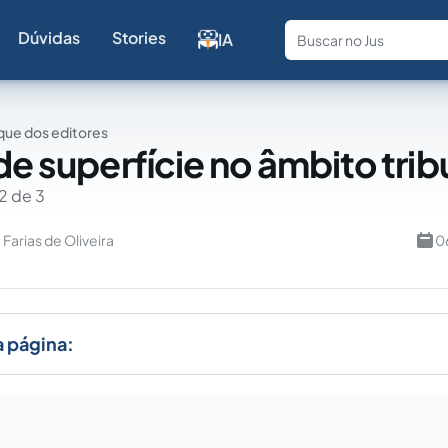
Dúvidas
Stories
IA
Fale com a
ue dos editores
de superfície no âmbito trib
2 de 3
 Farias de Oliveira
0
a página: