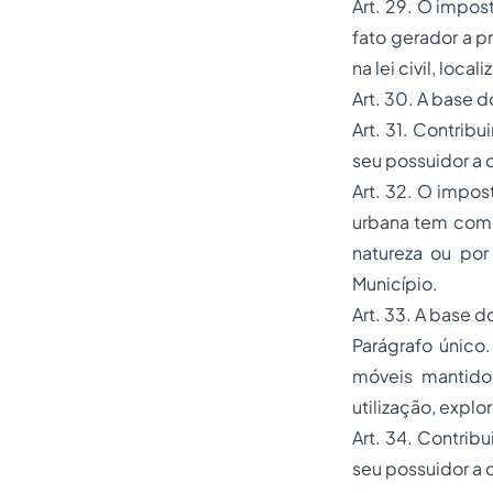
Art. 29. O impos
fato gerador a p
na lei civil, loc
Art. 30. A base d
Art. 31. Contribu
seu possuidor a q
Art. 32. O impos
urbana tem como
natureza ou por 
Município.
Art. 33. A base d
Parágrafo único
móveis mantidos
utilização, exp
Art. 34. Contribu
seu possuidor a q