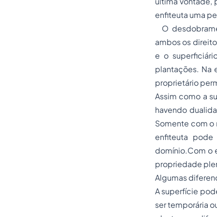
última vontade, 
enfiteuta uma pen
O desdobram
ambos os direito
e o superficiár
plantações. Na e
proprietário pe
Assim como a supe
havendo dualida
Somente com o re
enfiteuta pode 
domínio.Com o ex
propriedade plena
Algumas diferen
A superfície pod
ser temporária o