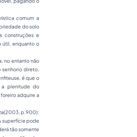
imóvel, pagando o
rística comum a
opriedade do solo
as construções e
útil, enquanto o
ia, no entanto não
senhorio direto.
fiteuse, é que o
o a plenitude do
foreiro adquire a
za(2003, p.900):
A superfície pode
oderá tão somente