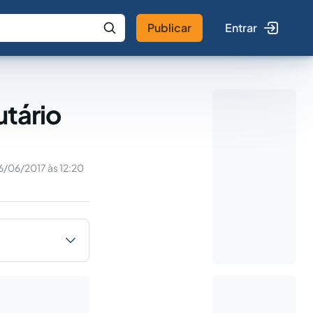
Publicar
Entrar
 IA
Buscar no Jus
utário
6/06/2017 às 12:20