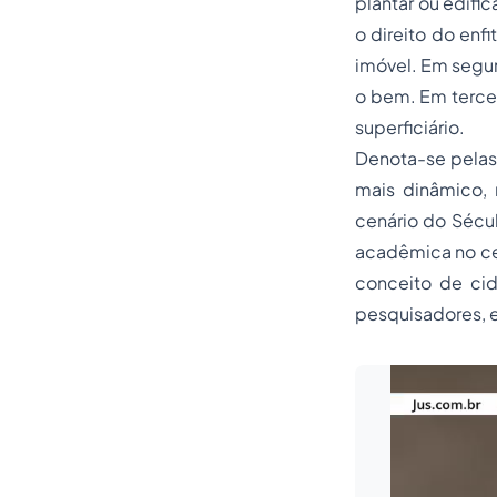
plantar ou edifi
o direito do enf
imóvel. Em segun
o bem. Em tercei
superficiário.
Denota-se pelas c
mais dinâmico,
cenário do Sécul
acadêmica no cen
conceito de cid
pesquisadores, es