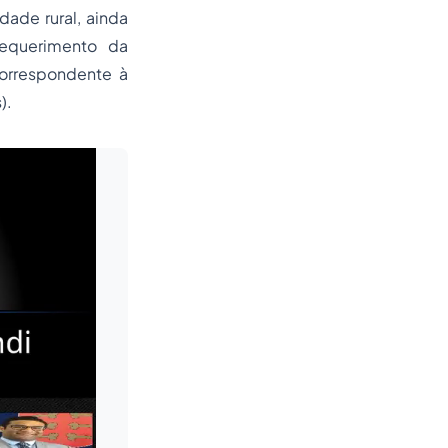
dade rural, ainda
requerimento da
orrespondente à
).
Leia mais