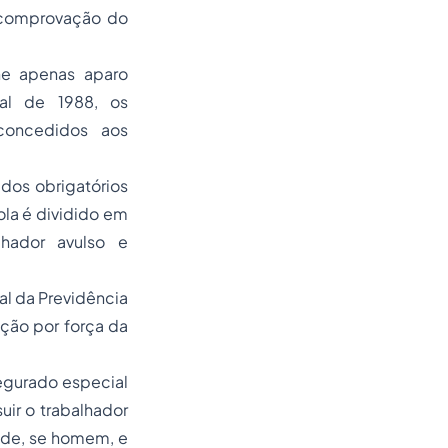
a comprovação do
lhe apenas aparo
al de 1988, os
concedidos aos
os obrigatórios
cola é dividido em
alhador avulso e
l da Previdência
ação por força da
gurado especial
uir o trabalhador
dade, se homem, e