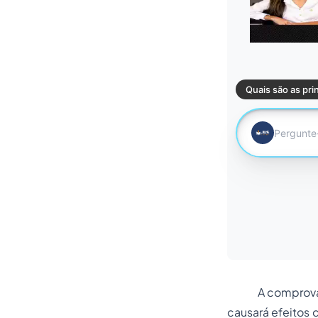
A comprovação d
causará efeitos 