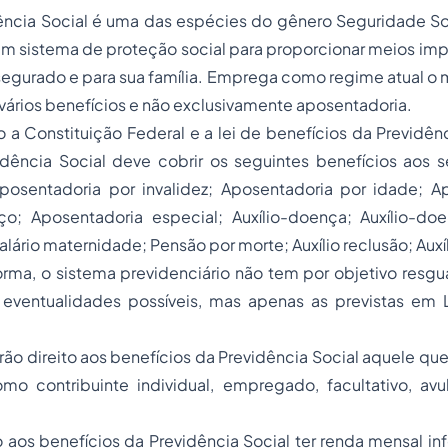
Social é uma das espécies do gênero Seguridade So
um sistema de proteção social para proporcionar meios imp
segurado e para sua família. Emprega como regime atual o
ários benefícios e não exclusivamente aposentadoria.
ituição Federal e a lei de benefícios da Previdência
vidência Social deve cobrir os seguintes benefícios aos 
osentadoria por invalidez; Aposentadoria por idade; A
o; Aposentadoria especial; Auxílio-doença; Auxílio-doe
Salário maternidade; Pensão por morte; Auxílio reclusão; Aux
 sistema previdenciário não tem por objetivo resgua
 eventualidades possíveis, mas apenas as previstas em
reito aos benefícios da Previdência Social aquele que c
omo contribuinte individual, empregado, facultativo, av
nefícios da Previdência Social ter renda mensal infer