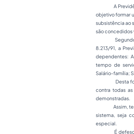
A Previdência 
objetivo formar 
subsistência ao 
são concedidos v
Segundo a Const
8.213/91, a Pre
dependentes: Ap
tempo de serviç
Salário-família; 
Desta forma, o
contra todas as
demonstradas.
Assim, terão di
sistema, seja c
especial.
É defeso aos be