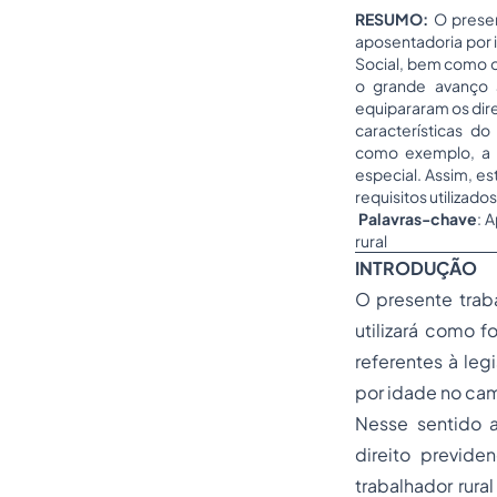
RESUMO:
O presen
aposentadoria por i
Social, bem como os
o grande avanço 
equipararam os dire
características d
como exemplo, a f
especial. Assim, es
requisitos utilizad
Palavras-chave
: 
rural
INTRODUÇÃO
O presente traba
utilizará como f
referentes à leg
por idade no cam
Nesse sentido a
direito previde
trabalhador rura