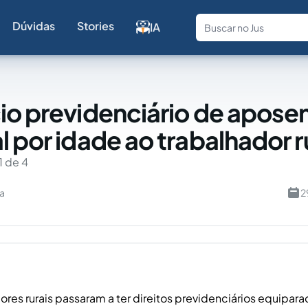
Dúvidas
Stories
IA
Fale com a
io previdenciário de apose
l por idade ao trabalhador r
1 de 4
va
2
ores rurais passaram a ter direitos previdenciários equipar