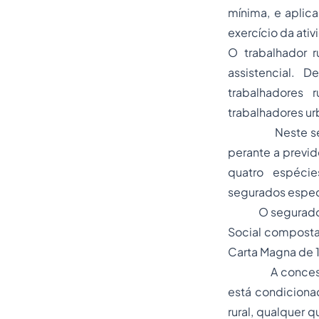
mínima, e aplic
exercício da ativ
O trabalhador r
assistencial. 
trabalhadores 
trabalhadores ur
Neste sentido,
perante a previdê
quatro espécies
segurados espec
O segurado espe
Social composta 
Carta Magna de 
A concessão da
está condicionad
rural, qualquer 