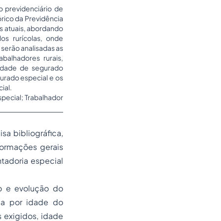
 previdenciário de
órico da Previdência
as atuais, abordando
s rurícolas, onde
 serão analisadas as
balhadores rurais,
lidade de segurado
gurado especial e os
ial.
special; Trabalhador
a bibliográfica,
nformações gerais
ntadoria especial
co e evolução do
ria por idade do
s exigidos, idade