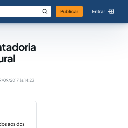
Publicar
Entrar
 IA
Buscar no Jus
ntadoria
ural
9/09/2017 às 14:23
ados aos dos