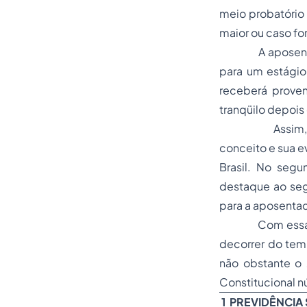
meio probatório 
maior ou caso for
A aposentadori
para um estágio 
receberá proven
tranqüilo depois
Assim, no prim
conceito e sua e
Brasil. No segu
destaque ao segu
para a aposentad
Com essas cons
decorrer do temp
não obstante o 
Constitucional n
1 PREVIDÊNCIA