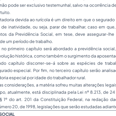
não pode ser exclusivo testemunhal, salvo na ocorrência d
tuito.
a devida ao rurícola é um direito em que o segurado e
de inatividade, ou seja, parar de trabalhar, caso em que
tos da Previdência Social, em tese, deve assegurar-lhe 
 de um período de trabalho.
eiro capítulo será abordado a previdência social, 
volução histórica, como também o surgimento da aposentad
ndo capítulo discorrer-se-á sobre as espécies de traba
rado especial. Por fim, no terceiro capítulo serão analisa
oria especial por idade do trabalhador rural.
iderações, a matéria sofreu muitas alterações legais 
o, atualmente, está disciplinada pela Lei nº 8.213, de 24 
§ 1º do art. 201 da Constituição Federal, na redação 
úmero 20, de 1998, legislações que serão estudadas adiant
 SOCIAL