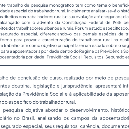
te trabalho de pesquisa monográfico tem como tema o benefício
dade especial do trabalhador rural. Inicialmente analisar-se-á o hist
 direitos dos trabalhadores rurais e sua evolução até chegar aos di
alcançado com o advento da Constituição Federal de 1988 pelo
itos dos trabalhadores urbanos e rurais. Por um estudo especificado,
o segurado especial, diferenciando-o das demais espécies de tra
orma para provar a caracterização do trabalhador rural na qua
te trabalho tem como objetivo principal fazer um estudo sobre o se
os para a aposentadoria por idade dentro do Regime da Previdência Soc
Aposentadoria por idade; Previdência Social; Requisitos; Segurado e
lho de conclusão de curso, realizado por meio de pesquis
ontes doutrina, legislação e jurisprudência, apresentará i
islação da Previdência Social e à aplicabilidade da apose
po específico do trabalhador rural.
 pesquisa objetiva abordar o desenvolvimento, históri
nciário no Brasil, analisando os campos da aposentado
l segurado especial, seus requisitos, carência, documento