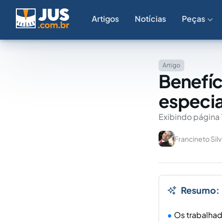
Artigos
Notícias
Peças
Artigo
Benefíc
especia
Exibindo página 
Francineto Sil
Resumo:
Os trabalhad