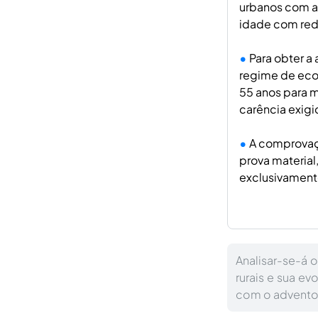
urbanos com a 
idade com red
Para obter a
regime de eco
55 anos para m
carência exigi
A comprovaçã
prova materia
exclusivamente
Analisar-se-á 
rurais e sua e
com o advento 