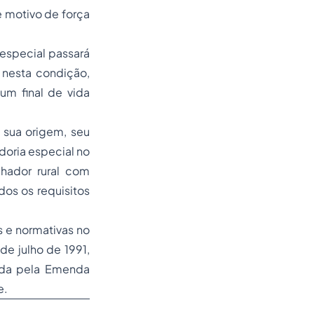
e motivo de força
special passará
, nesta condição,
um final de vida
sua origem, seu
oria especial no
lhador rural com
dos os requisitos
e normativas no
de julho de 1991,
dada pela Emenda
e.