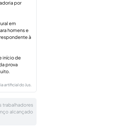
adoria por
rural em
para homens e
orrespondente à
 início de
da prova
uito.
artificial do Jus.
s trabalhadores
vanço alcançado