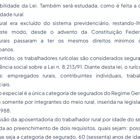
abilidade da Lei. Também será estudada, como é feita 
idade rural
ural era excluído do sistema previdenciário, restando-
Deste modo, desde o advento da Constituição Feder
rurais passaram a ter os mesmos direitos mínimos 
banos.
 os trabalhadores rurícolas são considerados segurad
ncia social sobre a Lei n. 8.213/91. Diante desta lei, o rurí
: empregados rurais, contribuintes individuais, trab
iais.
cial é a única categoria de segurados do Regime Gera
somente por integrantes do meio rural, inserida na legisl
1988.
 aposentadoria do trabalhador rural por idade do se
a ao preenchimento de dois requisitos, quais sejam: poss
que seja a categoria de segurado, 60 (sessenta) anos de i