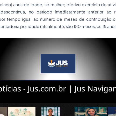
cinco) anos de idade, se mulher; efetivo exercício de ativi
escontínua, no período imediatamente anterior ao 
 por tempo igual ao número de meses de contribuição c
entadoria por idade (atualmente, são 180 meses, ou 15 anos