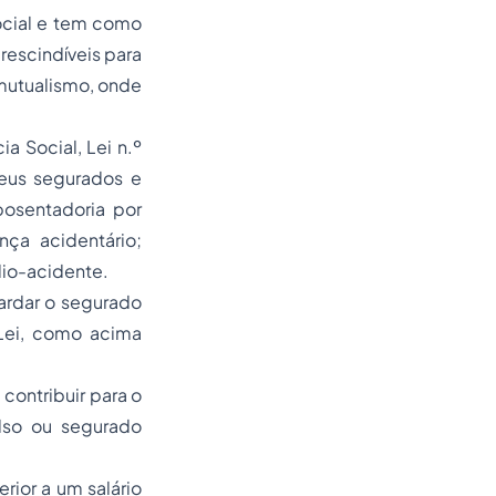
cial e tem como
rescindíveis para
 mutualismo, onde
 Social, Lei n.º
seus segurados e
posentadoria por
nça acidentário;
ílio-acidente.
rdar o segurado
 Lei, como acima
ontribuir para o
ulso ou segurado
ior a um salário