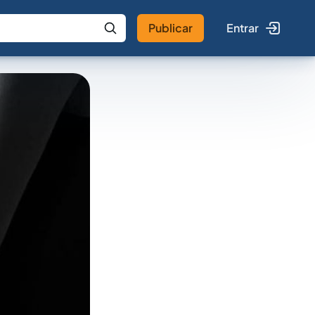
Publicar
Entrar
 IA
Buscar no Jus