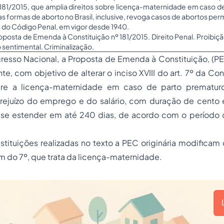
 181/2015, que amplia direitos sobre licença-maternidade em caso d
as formas de aborto no Brasil, inclusive, revoga casos de abortos perm
128 do Código Penal, em vigor desde 1940.
oposta de Emenda à Constituição nº 181/2015.
Direito Penal
. Proibiç
 sentimental. Criminalização.
resso Nacional, a Proposta de Emenda à Constituição, (PE
te, com objetivo de alterar o inciso XVIII do art. 7º da Co
bre a licença-maternidade em caso de parto prematur
rejuízo do emprego e do salário, com duração de cento e 
se estender em até 240 dias, de acordo com o período 
tituições realizadas no texto a PEC originária modificam 
m do 7º, que trata da licença-maternidade.