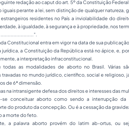
seguinte redação ao caput do art. 5º da Constituição Federal
o iguais perante a lei, sem distinção de qualquer natureza,
s estrangeiros residentes no País a inviolabilidade do direi
erdade, à igualdade, à segurança e à
propriedade
, nos ter
........................”.
nda Constitucional entra em vigor na data de sua publicação
jurídica, a Constituição da República está no ápice, e, po
mente, a interpretação infraconstitucional.
u todas as modalidades de aborto no Brasil. Várias s
s travadas no mundo jurídico, científico, social e religioso
tos de 6ª dimensão.
ruas na intransigente defesa dos direitos e interesses das mu
e-se conceituar aborto como sendo a interrupção da
te do produto da concepção. Ou é a cessação da gravidez
 a morte do feto.
te, a palavra aborto provém do latim ab-ortus, ou sej