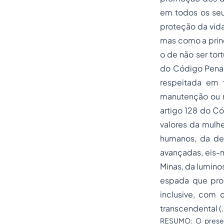
em todos os seu
proteção da vida
mas como a princ
o de não ser tor
do Código Penal 
respeitada em 
manutenção ou n
artigo 128 do Có
valores da mulhe
humanos, da dem
avançadas, eis-m
Minas, da lumino
espada que pro
inclusive, com o
transcendental (..
RESUMO: O present