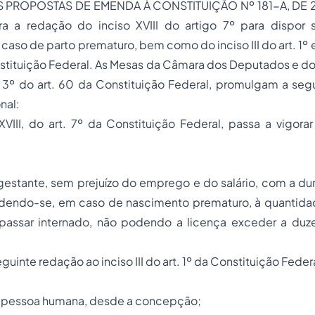
S PROPOSTAS DE EMENDA À CONSTITUIÇÃO Nº 181-A, DE 2
ra a redação do inciso XVIII do artigo 7º para dispor 
aso de parto prematuro, bem como do inciso III do art. 1º e
stituição Federal. As Mesas da Câmara dos Deputados e do
 3º do art. 60 da Constituição Federal, promulgam a se
nal:
 XVIII, do art. 7º da Constituição Federal, passa a vigor
à gestante, sem prejuízo do emprego e do salário, com a d
endendo-se, em caso de nascimento prematuro, à quantida
assar internado, não podendo a licença exceder a duz
eguinte redação ao inciso III do art. 1º da Constituição Feder
da pessoa humana, desde a concepção;