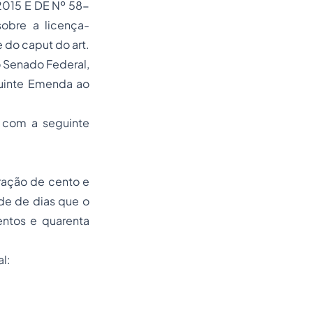
015 E DE Nº 58-
sobre a licença-
 do caput do art.
 Senado Federal,
guinte Emenda ao
ar com a seguinte
uração de cento e
de de dias que o
entos e quarenta
al: