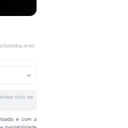
/01/2018 às 14:00
avidez fruto de
ilizado é com a
e inviolabilidade