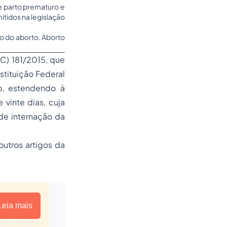
e parto prematuro e
itidos na legislação
ão do aborto.
Aborto
C) 181/2015, que
nstituição Federal
o, estendendo à
vinte dias, cuja
de internação da
outros artigos da
Leia mais