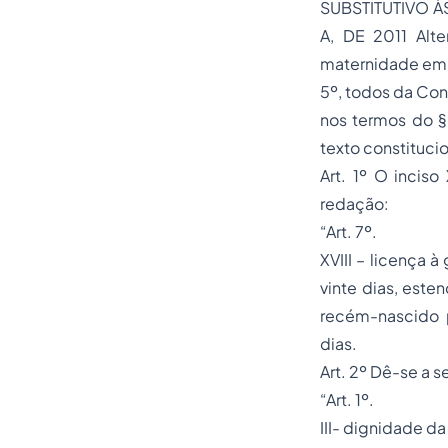
SUBSTITUTIVO À
A, DE 2011 Alte
maternidade em c
5º, todos da Con
nos termos do §
texto constitucio
Art. 1º O inciso
redação:
“Art. 7º.
XVIII – licença 
vinte dias, est
recém-nascido p
dias.
Art. 2º Dê-se a s
“Art. 1º.
III- dignidade 