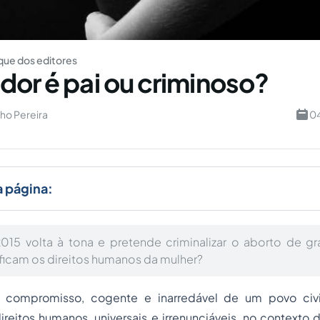
ue dos editores
dor é pai ou criminoso?
ho Pereira
04
a página:
015 volta à tona e pretende criminalizar o aborto de gr
ficam os direitos humanos da mulher?
iro compromisso, cogente e inarredável de um povo civ
eitos humanos, universais e irrenunciáveis, no contexto d