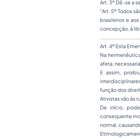
Art. 3º Dê-se a 
“Art. 5º Todos sã
brasileiros e ao
concepção, à lib
.........................
Art. 4º Esta Eme
Na hermenêutica 
afeta, necessaria
E assim, proibi
interdisciplinare
função dos direi
Ativistas vão às 
De início, pod
consequente mor
normal, causando
Etimologicamen