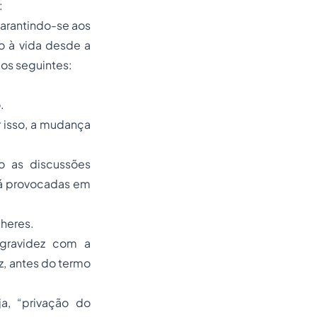
:
 garantindo-se aos
to à vida desde a
mos seguintes:
.
r isso, a mudança
ão as discussões
, já provocadas em
lheres.
 gravidez com a
, antes do termo
a, “privação do