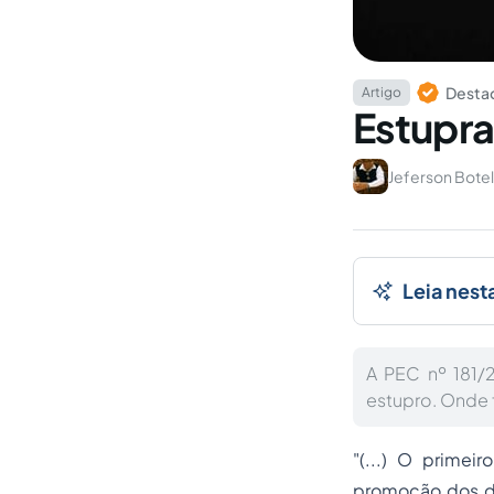
Destaq
Artigo
Estupra
Jeferson Botel
Leia nest
A PEC nº 181/2
estupro. Onde 
"(...) O prime
promoção dos dir