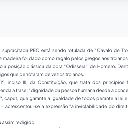
a supracitada PEC está sendo rotulada de “Cavalo de Troia
 madeira foi dado como regalo pelos gregos aos troianos 
o a posição clássica da obra “Odisseia”, de Homero. Dent
igos que derrotaram de vez os troianos.
 1º, inciso III, da Constituição, que trata dos princípio
nserida a frase: “dignidade da pessoa humana desde a conc
5º, caput, que garante a igualdade de todos perante a lei e
a – acrescentou-se a expressão “a inviolabilidade do direi
ou assim redigido: