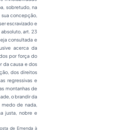
a, sobretudo, na
 a sua concepção,
ser escravizado e
absoluto, art. 23
seja consultada e
usive acerca da
dos por força do
or da causa e dos
ção, dos direitos
as regressivas e
 nas montanhas de
ade, o brandir da
m medo de nada,
sa justa, nobre e
oposta de Emenda à