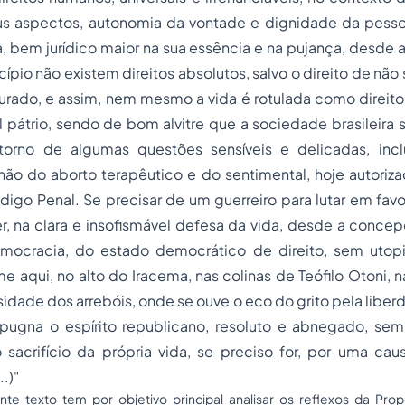
s aspectos, autonomia da vontade e dignidade da pesso
, bem jurídico maior na sua essência e na pujança, desde
ípio não existem direitos absolutos, salvo o direito de não 
turado, e assim, nem mesmo a vida é rotulada como direito 
pátrio, sendo de bom alvitre que a sociedade brasileira 
torno de algumas questões sensíveis e delicadas, incl
ão do aborto terapêutico e do sentimental, hoje autoriza
digo Penal. Se precisar de um guerreiro para lutar em fav
r, na clara e insofismável defesa da vida, desde a concep
ocracia, do estado democrático de direito, sem utopi
e aqui, no alto do Iracema, nas colinas de Teófilo Otoni,
sidade dos arrebóis, onde se ouve o eco do grito pela liberd
pugna o espírito republicano, resoluto e abnegado, se
 sacrifício da própria vida, se preciso for, por uma cau
.)"
e texto tem por objetivo principal analisar os reflexos da Pr