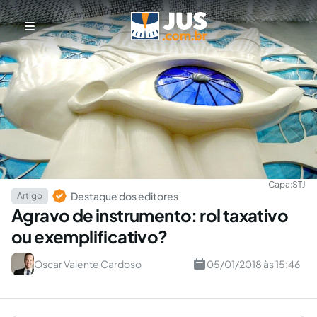
Capa:
STJ
Destaque dos editores
Artigo
Agravo de instrumento: rol taxativo
ou exemplificativo?
Oscar Valente Cardoso
05/01/2018 às 15:46