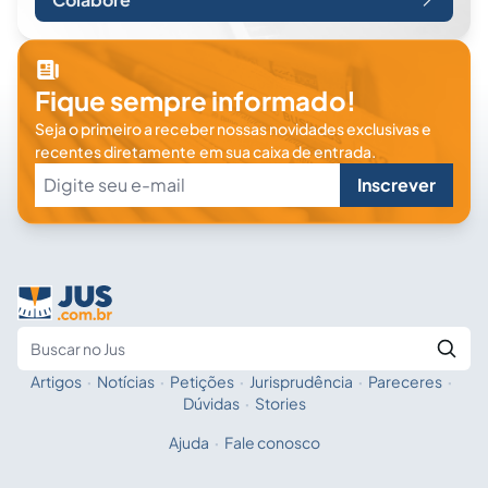
Fique sempre informado!
Seja o primeiro a receber nossas novidades exclusivas e
recentes diretamente em sua caixa de entrada.
Inscrever
Artigos
·
Notícias
·
Petições
·
Jurisprudência
·
Pareceres
·
Fale com a IA
Buscar no Jus
Dúvidas
·
Stories
Ajuda
·
Fale conosco