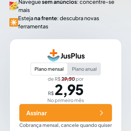
Navegue
sem anúncios
: concentre-se
mais
Esteja
na frente
: descubra novas
ferramentas
JusPlus
Plano mensal
Plano anual
de R$
29,50
por
2,95
R$
No primeiro mês
Assinar
Cobrança mensal, cancele quando quiser