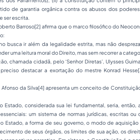
vés dos Parlamentos); (II) a constituição contém o princí
ido de garantia orgânica contra os abusos dos poderes es
 ser escrita.
Roberto Barroso[2] afirma que o marco filosófico do Neocon
o:
o busca ir além da legalidade estrita, mas não despreza 
er uma leitura moral do Direito, mas sem recorrer a catego
ção, chamada cidadã, pelo ‘Senhor Diretas’, Ulysses Guim
 preciso destacar a exortação do mestre Konrad Hesse[
 Afonso da Silva[4] apresenta um conceito de Constituiçã
o Estado, considerada sua lei fundamental, seria, então,
essenciais: um sistema de normas jurídicas, escritas ou 
do Estado, a forma de seu governo, o modo de aquisição 
ecimento de seus órgãos, os limites de sua ação, os dire