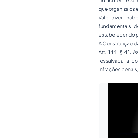
do homem e suas 
que organiza os 
Vale dizer, cab
fundamentais d
estabelecendo pe
A Constituição d
Art. 144. § 4º. 
ressalvada a co
infrações penais,