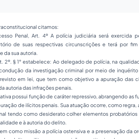
fraconstitucional citamos:
sso Penal, Art. 4º A polícia judiciária será exercida p
ritório de suas respectivas circunscrições e terá por fi
e da sua autoria.
rt. 2º. § 1° estabelece: Ao delegado de polícia, na qualid
 condução da investigação criminal por meio de inquérito 
evisto em lei, que tem como objetivo a apuração das ci
da autoria das infrações penais.
igativa possui função de caráter repressivo, abrangendo as f
puração de ilícitos penais. Sua atuação ocorre, como regra,
nal tendo como desiderato colher elementos probatórios
ialidade e à autoria do delito.
r tem como missão a polícia ostensiva e a preservação da o