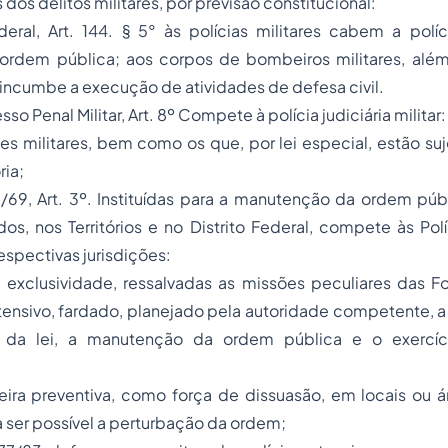
os delitos militares, por previsão constitucional:
eral, Art. 144. § 5° às polícias militares cabem a políc
ordem pública; aos corpos de bombeiros militares, além
, incumbe a execução de atividades de defesa civil.
o Penal Militar, Art. 8º Compete à polícia judiciária militar:
mes militares, bem como os que, por lei especial, estão suje
ria;
/69, Art. 3º. Instituídas para a manutenção da ordem púb
dos, nos Territórios e no Distrito Federal, compete às Políc
espectivas jurisdições:
 exclusividade, ressalvadas as missões peculiares das F
ensivo, fardado, planejado pela autoridade competente, a
da lei, a manutenção da ordem pública e o exercíc
ira preventiva, como força de dissuasão, em locais ou ár
ser possível a perturbação da ordem;