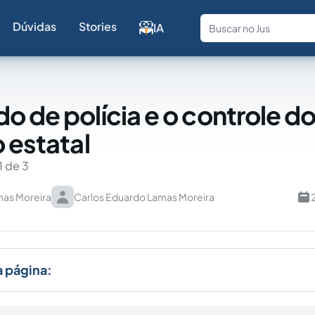
Dúvidas
Stories
IA
Fale com a
o de polícia e o controle d
 estatal
1 de 3
mas Moreira
Carlos Eduardo Lamas Moreira
a página: