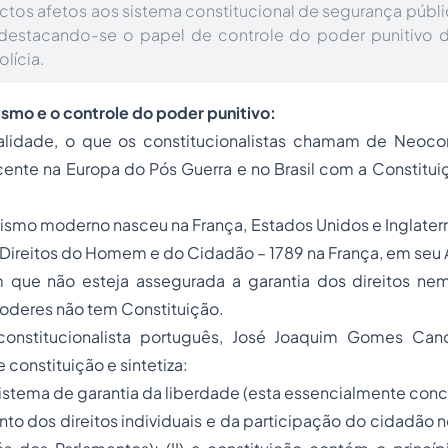
ectos afetos aos sistema constitucional de segurança públi
, destacando-se o papel de controle do poder punitivo 
lícia.
ismo e o controle do poder punitivo:
alidade, o que os constitucionalistas chamam de Neocon
ente na Europa do Pós Guerra e no Brasil com a Constitui
ismo moderno nasceu na França, Estados Unidos e Inglater
Direitos do Homem e do Cidadão – 1789 na França, em seu A
que não esteja assegurada a garantia dos direitos ne
oderes não tem Constituição.
nstitucionalista português, José Joaquim Gomes Canoti
 constituição e sintetiza:
sistema de garantia da liberdade (esta essencialmente con
o dos direitos individuais e da participação do cidadão 