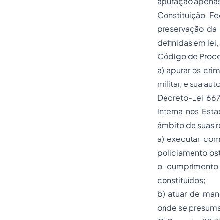
apuração apenas d
Constituição Fed
preservação da 
definidas em lei
Código de Process
a) apurar os cri
militar, e sua auto
Decreto-Lei 667
interna nos Esta
âmbito de suas r
a) executar com
policiamento ost
o cumprimento 
constituídos;
b) atuar de mane
onde se presuma 