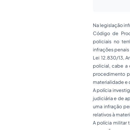
Na legislação in
Código de Proce
policiais no ter
infrações penais 
Lei 12.830/13, A
policial, cabe a
procedimento pr
materialidade e 
A polícia invest
judiciária e de a
uma infração pe
relativos à mater
A polícia milita