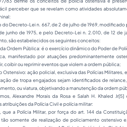
7/83 define os conceitos de polícia ostensiva e pres
fácil perceber que se revelam como atividades absolutame
minal:
ito do Decreto-Lei n. 667, de 2 de julho de 1969, modificado
de junho de 1975, e pelo Decreto-Lei n. 2.010, de 12 de j
to, são estabelecidos os seguintes conceitos:
da Ordem Pública: é o exercício dinâmico do Poder de Pol
ca, manifestado por atuações predominantemente osten
ir, coibir ou reprimir eventos que violem a ordem pública;
o Ostensivo: ação policial, exclusiva das Polícias Militares
ação de tropa engajados sejam identificados de relance, 
mento, ou viatura, objetivando a manutenção da ordem púb
amos, Alexandre Morais da Rosa e Salah H. Khaled Jr[5]
 atribuições da Polícia Civil e polícia militar:
, que a Polícia Militar, por força do art. 144 da Constitui
 tão somente de realização de policiamento ostensivo 