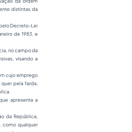
ervação da ordem
nte distintas da
 pelo Decreto-Lei
aneiro de 1983, e
ícia, no campo da
sivas, visando a
, em cujo emprego
quer pela farda,
lica.
 que apresenta a
ção da República,
e, como qualquer