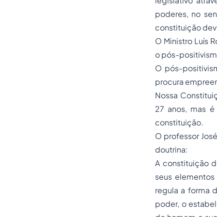
legislativo atra
poderes, no sent
constituição deve
O Ministro Luís 
o pós-positivism
O pós-positivism
procura empreend
Nossa Constitui
27 anos, mas é
constituição.
O professor José
doutrina:
A constituição d
seus elementos 
regula a forma 
poder, o estabel