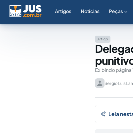
Artigos
Notícias
Peças
Artigo
Delegad
punitivo
Exibindo página 
Sergio Luis La
Leia nest