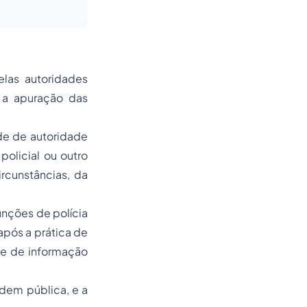
elas autoridades
m a apuração das
ade de autoridade
policial ou outro
rcunstâncias, da
unções de polícia
 após a prática de
 e de informação
rdem pública, e a