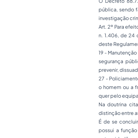
O Decreto 88.77
pública, sendo 
investigação cri
Art. 2º Para efe
n. 1.406, de 24 
deste Regulamen
19 - Manutenção 
segurança públi
prevenir, dissuad
27 - Policiament
o homem ou a fr
quer pelo equipa
Na doutrina cit
distinção entre as
É de se concluir
possui a função