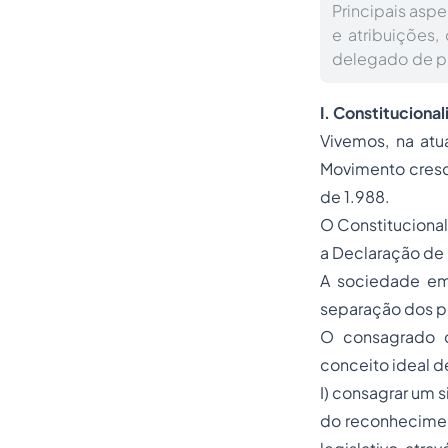
Principais asp
e atribuições
delegado de po
I.
Constitucional
Vivemos, na atu
Movimento cresc
de 1.988.
O Constitucional
a Declaração de 
A sociedade em 
separação dos p
O consagrado co
conceito ideal de
I) consagrar um 
do reconheciment