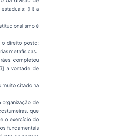
pio da divisão de
taduais; (III) a
stitucionalismo é
o direito posto;
rias metafísicas.
arães, completou
3] a vontade de
o muito citado na
 a organização de
costumeiras, que
e o exercício do
itos fundamentais