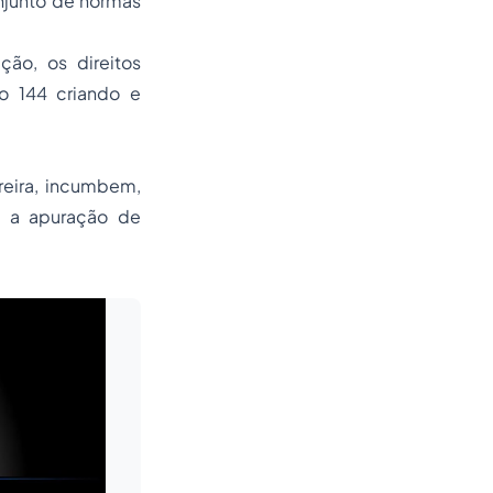
njunto de normas
ção, os direitos
o 144 criando e
rreira, incumbem,
 e a apuração de
Leia mais