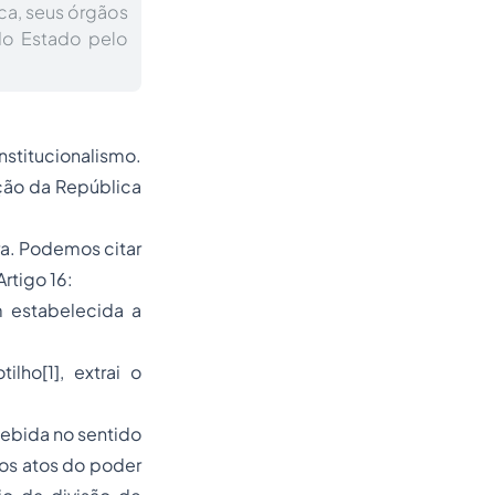
ca, seus órgãos
do Estado pelo
stitucionalismo.
ção da República
ra. Podemos citar
rtigo 16:
m estabelecida a
lho[1], extrai o
cebida no sentido
nos atos do poder