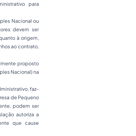
nistrativo para
mples Nacional ou
tores devem ser
quanto à origem,
nhos ao contrato,
almente proposto
mples Nacional) na
ministrativo, faz-
presa de Pequeno
mente, podem ser
lação autoriza a
iente que cause