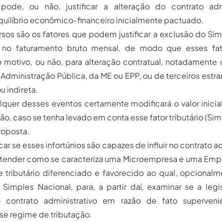
pode, ou não, justificar a alteração do contrato admi
quilíbrio econômico-financeiro inicialmente pactuado.
rsos são os fatores que podem justificar a exclusão do Si
 no faturamento bruto mensal, de modo que esses fa
 motivo, ou não, para alteração contratual, notadamente 
Administração Pública, da ME ou EPP, ou de terceiros estra
u indireta.
lquer desses eventos certamente modificará o valor inici
ção, caso se tenha levado em conta esse fator tributário (Si
roposta.
icar se esses infortúnios são capazes de influir no contrato ad
ntender como se caracteriza uma Microempresa e uma Em
e tributário diferenciado e favorecido ao qual, opcional
imples Nacional, para, a partir daí, examinar se a legis
 contrato administrativo em razão de fato superven
sse regime de tributação.