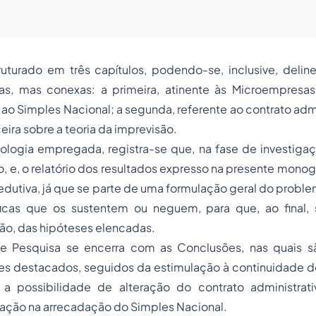
ruturado em três capítulos, podendo-se, inclusive, delin
tas, mas conexas: a primeira, atinente às Microempres
ao Simples Nacional; a segunda, referente ao contrato admin
ceira sobre a teoria da imprevisão.
ogia empregada, registra-se que, na fase de investigação
 e, o relatório dos resultados expresso na presente mono
edutiva, já que se parte de uma formulação geral do prob
ficas que os sustentem ou neguem, para que, ao final,
não, das hipóteses elencadas.
de Pesquisa se encerra com as Conclusões, nas quais 
tes destacados, seguidos da estimulação à continuidade d
 a possibilidade de alteração do contrato administra
ração na arrecadação do Simples Nacional.