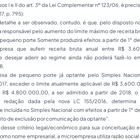
sos I e II do art. 3º da Lei Complementar nº 123/06, é preci
, p. 795):
talhe a ser observado, contudo, é que, pelo disposto no ar
a responsável pelo aumento do limite máximo de receita br
equeno porte Somente produzirá efeitos a partir de 1° de
presa que auferir receita bruta anual entre R$ 3.
 desejar aderir ao regime ainda não poderá fazê-lo e
8.
sa de pequeno porte já optante pelo Simples Nacion
017, exceder o limite atualmente aplicável de R$ 3.600
e R$ 4.800.000,00, a ser admitido a partir de 2018, o
 redação dada pela nova LC 155/2016, determina q
incluída no Simples Nacional com efeitos a partir de 1° de
eito de exclusão por comunicação da optante”.
desse critério legal/econômico para sua conceituação
“Como nome empresarial, a microempresa utiliza razão soci