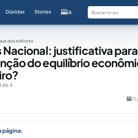
Dúvidas
Stories
IA
Fale com a
ue dos editores
Nacional: justificativa para
ção do equilíbrio econôm
iro?
1 de 4
15
a página: