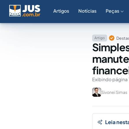
Artigos
Notícias
Peças
Destaq
Artigo
Simples 
manuten
finance
Exibindo página 
Sivonei Simas
Leia nest