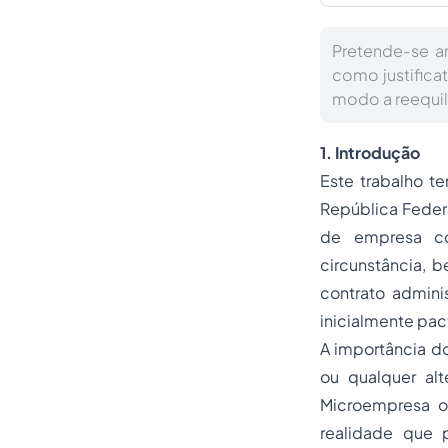
Pretende-se a
como justifica
modo a reequil
1. Introdução
Este trabalho te
República Federa
de empresa co
circunstância, 
contrato admini
inicialmente pa
A importância d
ou qualquer al
Microempresa o
realidade que p