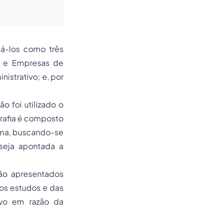
eá-los como três
as e Empresas de
istrativo; e, por
 foi utilizado o
grafia é composto
lema, buscando-se
 seja apontada a
são apresentados
os estudos e das
tivo em razão da