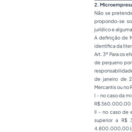
2. Microempres
Não se pretend
propondo-se so
jurídico e algum
A definição de 
identifica da lit
Art. 3º Para os
de pequeno port
responsabilidade
de janeiro de 
Mercantis ou no 
I - no caso da mi
R$ 360.000,00 (t
II - no caso de
superior a R$ 
4.800.000,00 (qu