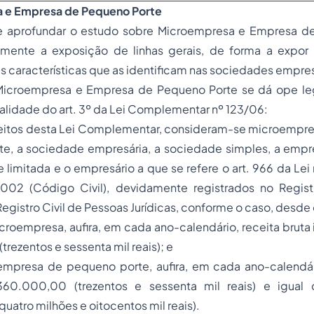
a e Empresa de Pequeno Porte
e aprofundar o estudo sobre Microempresa e Empresa de
mente a exposição de linhas gerais, de forma a expor
as características que as identificam nas sociedades empres
Microempresa e Empresa de Pequeno Porte se dá ope le
eralidade do art. 3º da Lei Complementar nº 123/06:
 efeitos desta Lei Complementar, consideram-se microempr
e, a sociedade empresária, a sociedade simples, a empre
 limitada e o empresário a que se refere o art. 966 da Lei
2002 (Código Civil), devidamente registrados no Regis
Registro Civil de Pessoas Jurídicas, conforme o caso, desde
croempresa, aufira, em cada ano-calendário, receita bruta i
rezentos e sessenta mil reais); e
 empresa de pequeno porte, aufira, em cada ano-calendári
360.000,00 (trezentos e sessenta mil reais) e igual o
atro milhões e oitocentos mil reais).