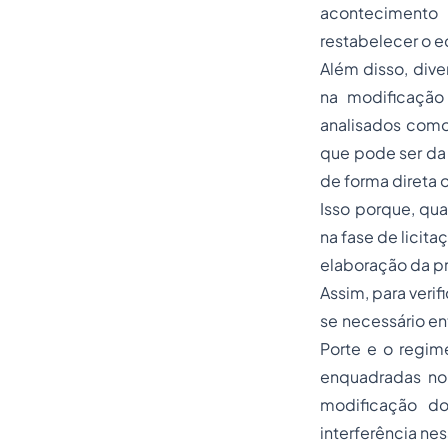
acontecimento 
restabelecer o e
Além disso, dive
na modificação
analisados como
que pode ser da 
de forma direta o
Isso porque, qua
na fase de licita
elaboração da p
Assim, para verif
se necessário e
Porte e o regim
enquadradas no S
modificação do
interferência ne