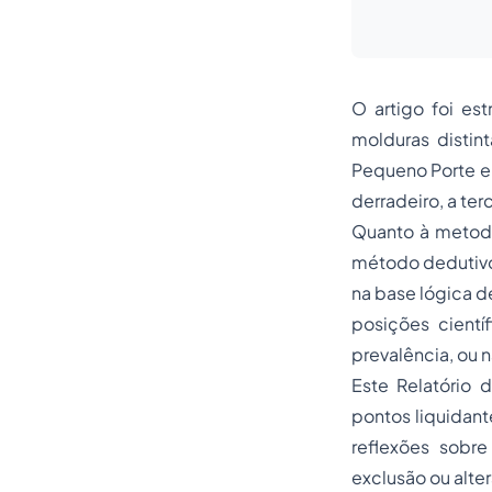
O artigo foi est
molduras distin
Pequeno Porte e 
derradeiro, a ter
Quanto à metodol
método dedutivo,
na base
lógica d
posições cientí
prevalência, ou 
Este Relatório 
pontos liquidan
reflexões sobre
exclusão ou alte