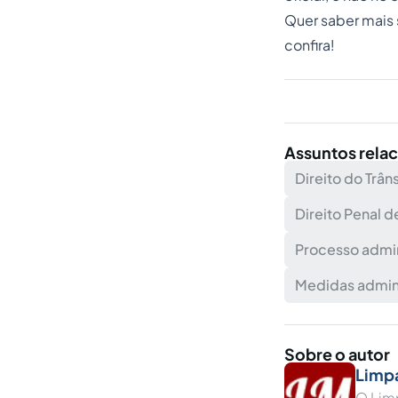
Quer saber mais s
confira!
Assuntos rela
Direito do Trân
Direito Penal d
Processo admini
Medidas adminis
Sobre o autor
Limpa
O Limp