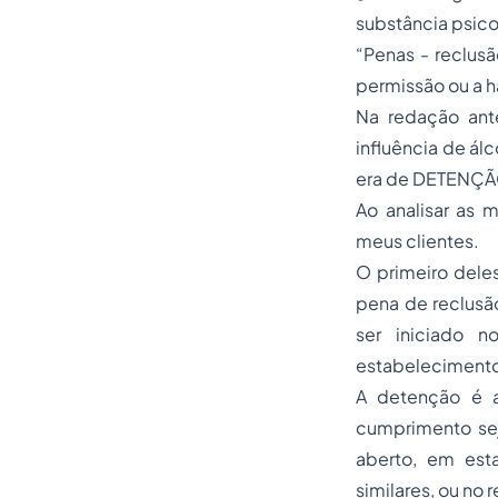
substância psic
“
Penas
- reclusã
permissão ou a ha
Na redação ant
influência de ál
era de DETENÇÃO
Ao analisar as 
meus clientes.
O primeiro deles
pena de reclusã
ser iniciado 
estabelecimento
A detenção é a
cumprimento se
aberto, em esta
similares, ou no