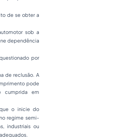
ito de se obter a
automotor sob a
rmine dependência
 questionado por
a de reclusão. A
cumprimento pode
 é cumprida em
que o inicie do
no regime semi-
, industriais ou
o adequados.