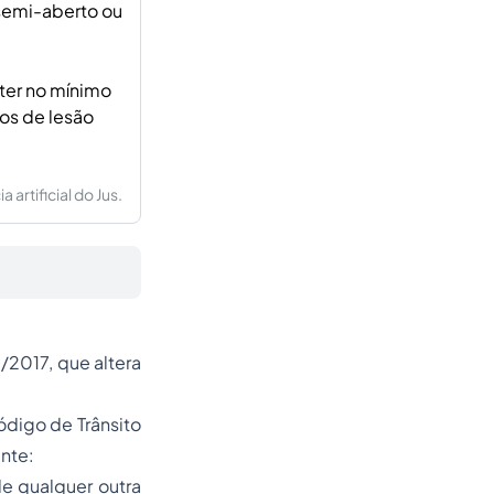
 semi-aberto ou
 ter no mínimo
sos de lesão
artificial do Jus.
/2017, que altera
ódigo de Trânsito
inte:
de qualquer outra