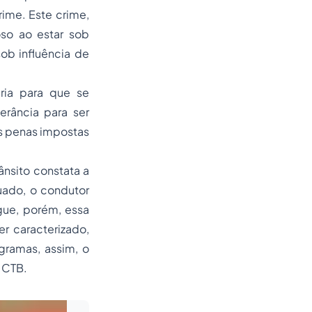
rime. Este crime,
oso ao estar sob
sob influência de
ria para que se
erância para ser
s penas impostas
ânsito constata a
uado, o condutor
gue, porém, essa
r caracterizado,
gramas, assim, o
 CTB.