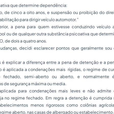
oativa que determine dependência:
o, de cinco a oito anos, e suspensão ou proibição do dire
bilitação para dirigir veículo automotor.”
erior, a pena para quem estivesse conduzindo veículo 
cool ou de qualquer outra substância psicoativa que dete
, de dois a quatro anos.
mudanças, decidi esclarecer pontos que geralmente sou
 é explicar a diferença entre a pena de detenção e a pen
o é aplicada a condenações mais rígidas, o regime de 
no fechado, semi-aberto ou aberto, e normalmente
s de segurança máxima ou media.
plicada para condenações mais leves e não admite 
ja no regime fechado. Em regra a detenção é cumprida 
belecimentos menos rigorosos como colônias agrícolas
 regime aberto, nas casas de albergado ou estabeleciment