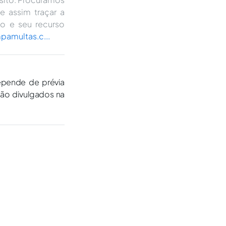
e assim traçar a
do e seu recurso
mpamultas.c...
epende de prévia
são divulgados na