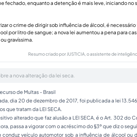
ime fechado, enquanto a detenção é mais leve, iniciando no
izar o crime de dirigir sob influência de álcool, é necessário
ol por litro de sangue; a nova lei aumentou a pena para ca
 ou gravíssima.
Resumo criado por JUSTICIA, o assistente de inteligência 
re a nova alteração da lei seca.
ecurso de Multas
- Brasil
a, dia 20 de dezembro de 2017, foi publicada a lei 13.546
vos que tratam da LEI SECA.
sitivo alterado que faz alusão a LEI SECA, é o Art. 302 do C
gora, passa a vigorar com o acréscimo do §3º que diz o segu
 conduz veículo automotor sob a influência de álcool ou 