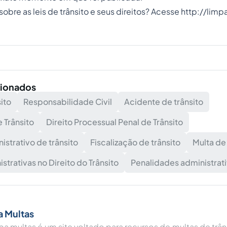
obre as leis de trânsito e seus direitos? Acesse
http://limp
cionados
sito
Responsabilidade Civil
Acidente de trânsito
e Trânsito
Direito Processual Penal de Trânsito
strativo de trânsito
Fiscalização de trânsito
Multa de 
trativas no Direito do Trânsito
Penalidades administrati
 Multas
a multas é um site voltado para recursos de multas de trâ