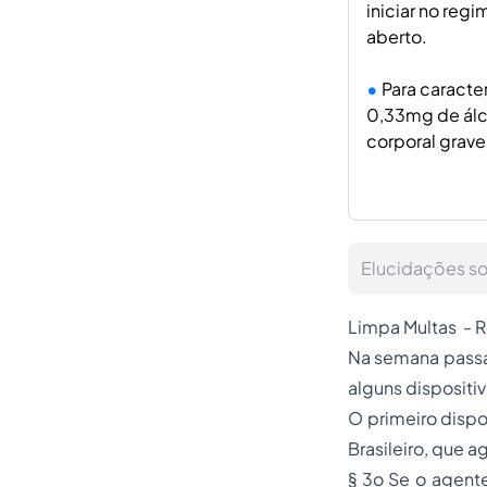
iniciar no reg
aberto.
Para caracter
0,33mg de álco
corporal grave
Elucidações sob
Limpa Multas -
R
Na semana passad
alguns dispositi
O primeiro dispo
Brasileiro, que a
§ 3o Se o agente