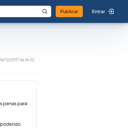
Publicar
Entrar
 IA
Buscar no Jus
26/12/2017 às 16:22
as penas para
a, podendo