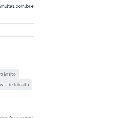
amultas.com.br
e
trânsito
vas de trânsito
nsito. Procuramos