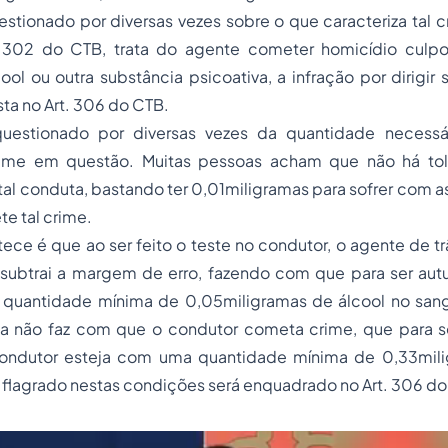
uestionado por diversas vezes sobre o que caracteriza tal c
. 302 do CTB, trata do agente cometer homicídio culp
cool ou outra substância psicoativa, a infração por dirigir 
sta no Art. 306 do CTB.
 questionado por diversas vezes da quantidade necessá
rime em questão. Muitas pessoas acham que não há tol
l conduta, bastando ter 0,01miligramas para sofrer com a
e tal crime.
ece é que ao ser feito o teste no condutor, o agente de tr
 subtrai a margem de erro, fazendo com que para ser aut
quantidade mínima de 0,05miligramas de álcool no san
a não faz com que o condutor cometa crime, que para se
ondutor esteja com uma quantidade mínima de 0,33mili
 flagrado nestas condições será enquadrado no Art. 306 do