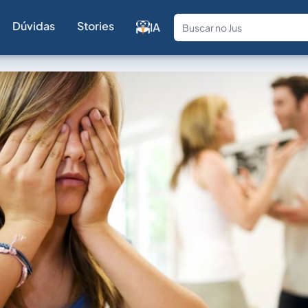
Dúvidas
Stories
IA
Fale com a