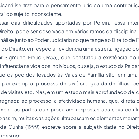
sicanálise traz para o pensamento jurídico uma contribuiç
‟ do sujeito inconsciente.
sar das dificuldades apontadas por Pereira, essa inte
Direito, pode ser observada em vários ramos da disciplin
álise junto ao Poder Judiciário no que tange ao Direito de F
 do Direito, em especial, evidencia uma estreita ligação
r Sigmund Freud (1933), que constatou a existência do 
fluencia na vida dos indivíduos, ou seja, o estudo da Psican
e os pedidos levados às Varas de Família são, em uma p
 por exemplo, processo de divórcio, guarda de filhos, pe
de visitas etc. Mas, em um estudo mais aprofundado de 
regnada ao processo, a afetividade humana, que, direta o
enciar as partes que procuram respostas aos seus confli
 assim, muitas das ações ultrapassam os elementos merame
 da Cunha (1999) escreve sobre a subjetividade no Direit
o mesmo: