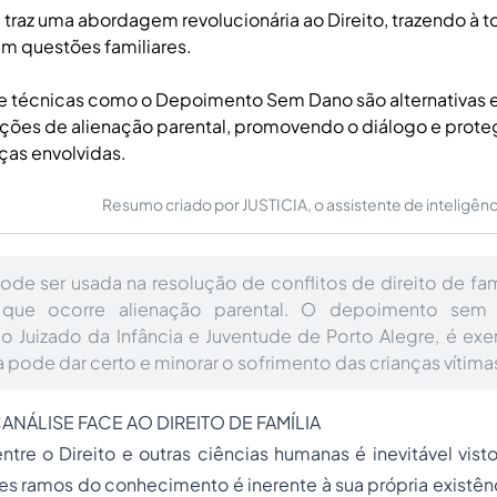
 traz uma abordagem revolucionária ao Direito, trazendo à to
m questões familiares.
 técnicas como o Depoimento Sem Dano são alternativas e
uações de alienação parental, promovendo o diálogo e pro
nças envolvidas.
Resumo criado por JUSTICIA, o assistente de inteligência 
pode ser usada na resolução de conflitos de direito de fam
que ocorre alienação parental. O depoimento sem 
no Juizado da Infância e Juventude de Porto Alegre, é e
 pode dar certo e minorar o sofrimento das crianças vítima
ANÁLISE FACE AO DIREITO DE FAMÍLIA
tre o Direito e outras ciências humanas é inevitável vist
tes ramos do conhecimento é inerente à sua própria existênci