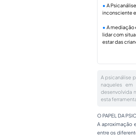
A Psicanálise
inconsciente e
A mediação e
lidar com sit
estar das cria
A psicanálise 
naqueles em 
desenvolvida 
esta ferramenta
O PAPEL DA PSIC
A aproximação en
entre os diferen