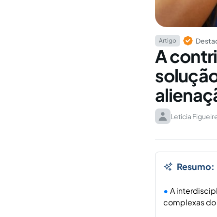
Destaq
Artigo
A contr
solução
alienaç
Letícia Figuei
Resumo:
A interdiscip
complexas do D