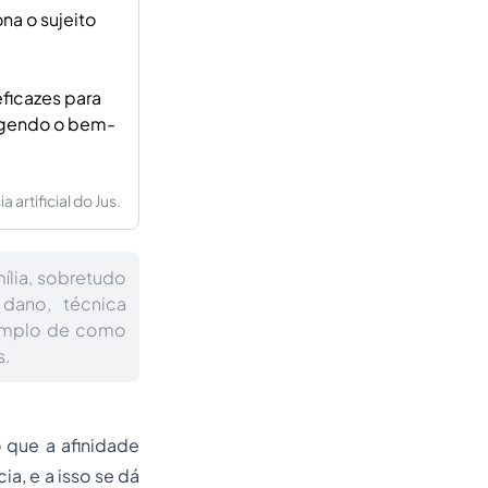
na o sujeito
ficazes para
tegendo o bem-
artificial do Jus.
ília, sobretudo
dano, técnica
xemplo de como
s.
o que a afinidade
a, e a isso se dá