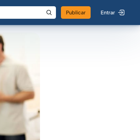
Publicar
Entrar
 IA
Buscar no Jus