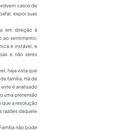
envolvem casos de
afar, expor suas
ça em direção à
co ao sentimento.
ica e instável, e
soas e não seres
el, haja vista que
de família. Há de
 este é analisado
mo uma pretensão
o que a resolução
as razões daquele
 Família não pode