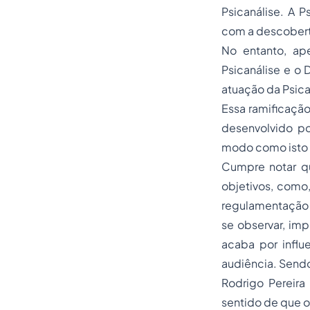
Psicanálise. A P
com a descoberta
No entanto, ape
Psicanálise e o 
atuação da Psican
Essa ramificação
desenvolvido po
modo como isto in
Cumpre notar qu
objetivos, como,
regulamentação 
se observar, imp
acaba por influ
audiência. Sendo
Rodrigo Pereira
sentido de que 