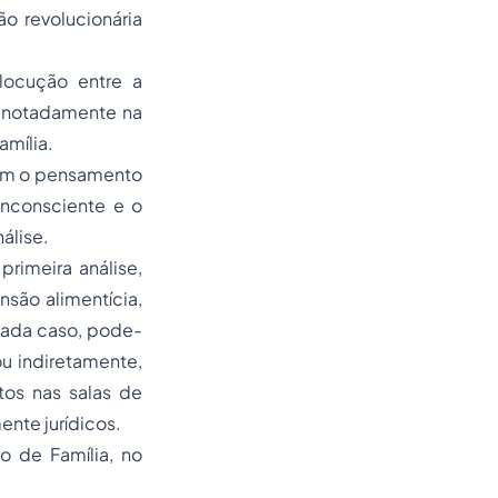
ão revolucionária
rlocução entre a
a, notadamente na
amília.
 com o pensamento
inconsciente e o
álise.
rimeira análise,
nsão alimentícia,
cada caso, pode-
u indiretamente,
tos nas salas de
nte jurídicos.
o de Família, no