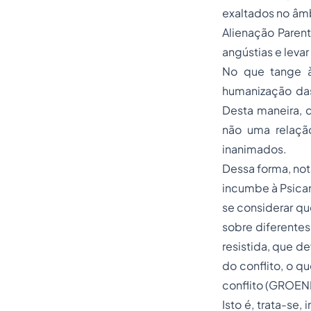
exaltados no âmb
Alienação Paren
angústias e leva
No que tange à
humanização das 
Desta maneira, d
não uma relação
inanimados.
Dessa forma, nota
incumbe à Psican
se considerar qu
sobre diferente
resistida, que d
do conflito, o q
conflito (GROEN
Isto é, trata-se