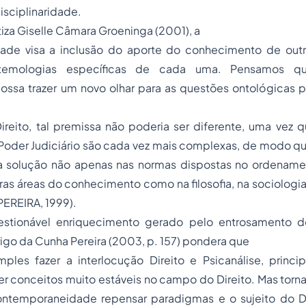
isciplinaridade.
za Giselle Câmara Groeninga (2001), a
ridade visa a inclusão do aporte do conhecimento de outr
temologias específicas de cada uma. Pensamos 
 possa trazer um novo olhar para as questões ontológicas 
ireito, tal premissa não poderia ser diferente, uma vez
o Poder Judiciário são cada vez mais complexas, de modo qu
 a solução não apenas nas normas dispostas no ordenamen
s áreas do conhecimento como na filosofia, na sociologia
PEREIRA, 1999).
estionável enriquecimento gerado pelo entrosamento d
rigo da Cunha Pereira (2003, p. 157) pondera que
ples fazer a interlocução Direito e Psicanálise, princ
r conceitos muito estáveis no campo do Direito. Mas torn
ontemporaneidade repensar paradigmas e o sujeito do Dir