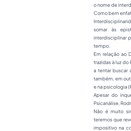
o nome de interd
Como bem enfati
Interdisciplina
somar às epis
interdisciplinar
tempo.
Em relação ao D
trazidas à luz d
a tentar buscar
também, em outra
e na psicologia (
Apesar do inqu
Psicanálise, Rod
Não é muito sim
teremos que reve
impositivo na c