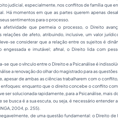
ito judicial, especialmente, nos conflitos de família que 
tal. Há momentos em que as partes querem apenas desab
r seus sentimentos para o processo.
 afetividade que permeia o processo, o Direito avan
relações de afeto, atribuindo, inclusive, um valor jurídi
eve-se considerar que a relação entre os sujeitos é dinâm
 engessada e imutável; afinal, o Direito lida com pes
-se que o vínculo entre o Direito e a Psicanálise é indissolúv
álise a renovação do olhar do magistrado para as questões 
e, apesar de ambas as ciências trabalharem com o conflito,
s enfoques: enquanto que o direito concebe o conflito co
eve ser solucionada rapidamente, para a Psicanálise, mais d
ue se busca é a sua escuta, ou seja, é necessário entender 
INGA, 2004, p. 255).
, inegavelmente, de uma questão fundamental: o Direito de