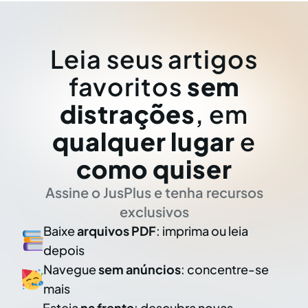
Leia seus artigos
favoritos
sem
distrações
, em
qualquer lugar
e
como quiser
Assine o JusPlus e tenha recursos
exclusivos
Baixe
arquivos PDF
: imprima ou leia
depois
Navegue
sem anúncios
: concentre-se
mais
Esteja
na frente
: descubra novas