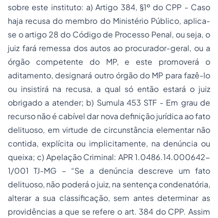
sobre este instituto: a) Artigo 384, §1º do CPP - Caso
haja recusa do membro do Ministério Público, aplica-
se o artigo 28 do Código de Processo Penal, ou seja, o
juiz fará remessa dos autos ao procurador-geral, ou a
órgão competente do MP, e este promoverá o
aditamento, designará outro órgão do MP para fazê-lo
ou insistirá na recusa, a qual só então estará o juiz
obrigado a atender; b) Sumula 453 STF - Em grau de
recurso não é cabível dar nova definição jurídica ao fato
delituoso, em virtude de circunstância elementar não
contida, explícita ou implicitamente, na denúncia ou
queixa; c) Apelação Criminal: APR 1.0486.14.000642-
1/001 TJ-MG – “Se a denúncia descreve um fato
delituoso, não poderá o juiz, na sentença condenatória,
alterar a sua classificação, sem antes determinar as
providências a que se refere o art. 384 do CPP. Assim