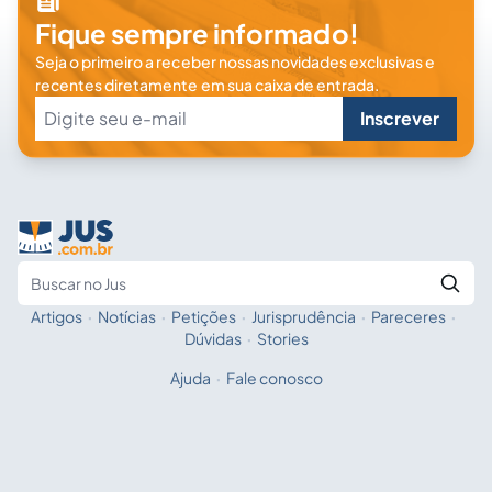
Fique sempre informado!
Seja o primeiro a receber nossas novidades exclusivas e
recentes diretamente em sua caixa de entrada.
Inscrever
Artigos
·
Notícias
·
Petições
·
Jurisprudência
·
Pareceres
·
Fale com a IA
Buscar no Jus
Dúvidas
·
Stories
Ajuda
·
Fale conosco