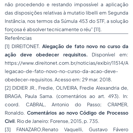
não procedendo e restando impossível a aplicação
das disposições relativas à
mutatio libelli
em Segunda
Instância, nos termos da Súmula 453 do STF, a solução
forçosa é absolver tecnicamente o réu”
[11]
.
Referências
[1]
DIREITONET.
Alegação de fato novo no curso da
ação deve obedecer requisitos.
Disponível em:
https://www.direitonet.com.br/noticias/exibir/11514/A
legacao-de-fato-novo-no-curso-da-acao-deve-
obedecer-requisitos. Acesso em: 29 mar. 2018.
[2]
DIDIER JR., Fredie, OLIVEIRA, Fredie Alexandria de,
BRAGA, Paula Sarna. (comentários ao art. 493). In:
coord. CABRAL, Antonio do Passo; CRAMER,
Ronaldo.
Comentários ao novo Código de Processo
Civil
. Rio de Janeiro: Forense, 2015, p. 735.
[3] FANAZARO,Renato Vaquelli, Gustavo Fávero