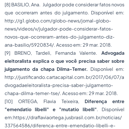
[8]
BASILIO, Ana. Julgador pode considerar fatos novos
que ocorreram antes do julgamento. Disponível em:
http://g1.globo.com/globo-news/jornal-globo-
news/videos/v/julgador-pode-considerar-fatos-
novos-que-ocorreram-antes-do-julgamento-diz-
ana-basilio/5920834/. Acesso em: 29 mar. 2018.
[9]
BRENO, Tardeli, Fernanda Valente.
Advogada
eleitoralista explica o que você precisa saber sobre
julgamento da chapa Dilma-Temer.
Disponível em:
http://justificando.cartacapital.com.br/2017/06/07/a
dvogadaeleitoralista-precisa-saber-julgamento-
chapa-dilma-temer-tse/. Acesso em: 29 mar. 2018.
[10]
ORTEGA, Flavia Teixeira,
Diferença entre
"emendatio libelli" e "mutatio libelli"
. Disponível
em:https://draflaviaortega.jusbrasil.com.br/noticias/
337564586/diferenca-entre-emendatio-libelli-e-