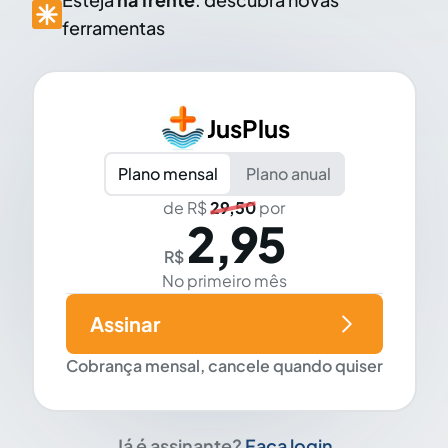
ferramentas
JusPlus
Plano mensal
Plano anual
de R$
29,50
por
2,95
R$
No primeiro mês
Assinar
Cobrança mensal, cancele quando quiser
Já é assinante?
Faça login