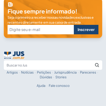
Fique sempre informado!
Seja o primeiro a receber nossas novidades exclusivas e
recentes diretamente em sua caixa de entrada.
Inscrever
Artigos
·
Notícias
·
Petições
·
Jurisprudência
·
Pareceres
·
Fale com a IA
Buscar no Jus
Dúvidas
·
Stories
Ajuda
·
Fale conosco