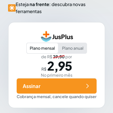
Esteja
na frente
: descubra novas
ferramentas
JusPlus
Plano mensal
Plano anual
de R$
29,50
por
2,95
R$
No primeiro mês
Assinar
Cobrança mensal, cancele quando quiser