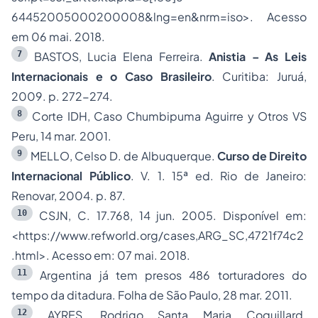
64452005000200008&lng=en&nrm=iso>. Acesso
em 06 mai. 2018.
7
BASTOS, Lucia Elena Ferreira.
Anistia – As Leis
Internacionais e o Caso Brasileiro
. Curitiba: Juruá,
2009. p. 272-274.
8
Corte IDH, Caso Chumbipuma Aguirre y Otros VS
Peru, 14 mar. 2001.
9
MELLO, Celso D. de Albuquerque.
Curso de Direito
Internacional Público
. V. 1. 15ª ed. Rio de Janeiro:
Renovar, 2004. p. 87.
10
CSJN, C. 17.768, 14 jun. 2005. Disponível em:
<https://www.refworld.org/cases,ARG_SC,4721f74c2
.html>. Acesso em: 07 mai. 2018.
11
Argentina já tem presos 486 torturadores do
tempo da ditadura. Folha de São Paulo, 28 mar. 2011.
12
AYRES, Rodrigo Santa Maria Coquillard.