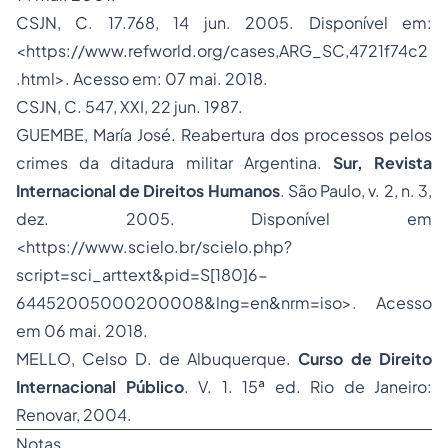
CSJN, C. 17.768, 14 jun. 2005. Disponível em:
<https://www.refworld.org/cases,ARG_SC,4721f74c2
.html>. Acesso em: 07 mai. 2018.
CSJN, C. 547, XXI, 22 jun. 1987.
GUEMBE, María José. Reabertura dos processos pelos
crimes da ditadura militar Argentina.
Sur, Revista
Internacional de Direitos Humanos
. São Paulo, v. 2, n. 3,
dez. 2005. Disponível em
<https://www.scielo.br/scielo.php?
script=sci_arttext&pid=S[180]6-
64452005000200008&lng=en&nrm=iso>. Acesso
em 06 mai. 2018.
MELLO, Celso D. de Albuquerque.
Curso de Direito
Internacional Público
. V. 1. 15ª ed. Rio de Janeiro:
Renovar, 2004.
Notas