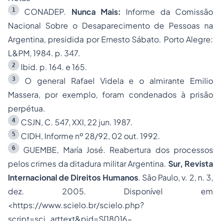
1
CONADEP.
Nunca Mais:
Informe da Comissão
Nacional Sobre o Desaparecimento de Pessoas na
Argentina, presidida por Ernesto Sábato. Porto Alegre:
L&PM, 1984. p. 347.
2
Ibid. p. 164. e 165.
3
O general Rafael Videla e o almirante Emilio
Massera, por exemplo, foram condenados à prisão
perpétua.
4
CSJN, C. 547, XXI, 22 jun. 1987.
5
CIDH, Informe nº 28/92, 02 out. 1992.
6
GUEMBE, María José. Reabertura dos processos
pelos crimes da ditadura militar Argentina.
Sur, Revista
Internacional de Direitos Humanos
. São Paulo, v. 2, n. 3,
dez. 2005. Disponível em
<https://www.scielo.br/scielo.php?
script=sci_arttext&pid=S[180]6-