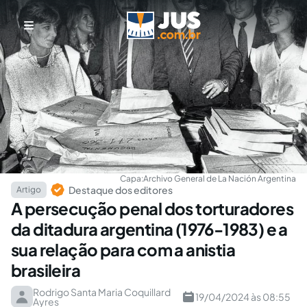
Capa:
Archivo General de La Nación Argentina
Destaque dos editores
Artigo
A persecução penal dos torturadores
da ditadura argentina (1976-1983) e a
sua relação para com a anistia
brasileira
Rodrigo Santa Maria Coquillard
19/04/2024 às 08:55
Ayres