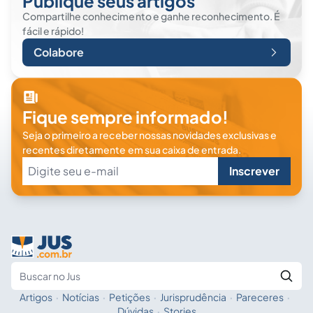
Publique seus artigos
Compartilhe conhecimento e ganhe reconhecimento. É
fácil e rápido!
Colabore
Fique sempre informado!
Seja o primeiro a receber nossas novidades exclusivas e
recentes diretamente em sua caixa de entrada.
Inscrever
Artigos
·
Notícias
·
Petições
·
Jurisprudência
·
Pareceres
·
Fale com a IA
Buscar no Jus
Dúvidas
·
Stories