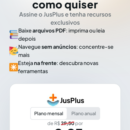
como quiser
Assine o JusPlus e tenha recursos
exclusivos
Baixe
arquivos PDF
: imprima ou leia
depois
Navegue
sem anúncios
: concentre-se
mais
Esteja
na frente
: descubra novas
ferramentas
JusPlus
Plano mensal
Plano anual
de R$
29,50
por