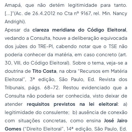
Amapá, que não detém legitimidade para tanto.
[...]”(Ac. de 26.4.2012 no Cta nº 9167, rel. Min. Nancy
Andrighi).
Apesar da
clareza meridiana do Código Eleitoral
,
vedando a Consulta, houve a deliberação equivocada
dos juízes do TRE-PI, cabendo notar que o TSE não
poderia conhecer da matéria, em caso concreto (art.
30, VIII, do Código Eleitoral). Sobre o tema, veja-se a
doutrina de
Tito Costa
, na obra “Recursos em Matéria
Eleitoral”, 3ª edição, São Paulo, Ed. Revista dos
Tribunais, págs. 68-72. Restou evidenciado que a
Consulta não poderia ser conhecida, visto deixar de
atender
requisitos previstos na lei eleitoral
: a)
legitimidade do consulente; b) ausência de conexão
com situações concretas, como ensina
José Jairo
Gomes
(“Direito Eleitoral”, 14ª edição, São Paulo, Ed.