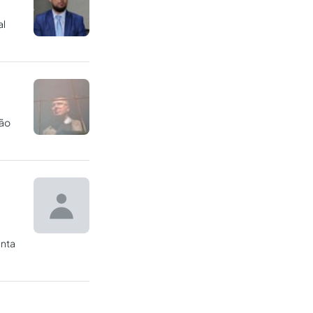
al
ção
enta