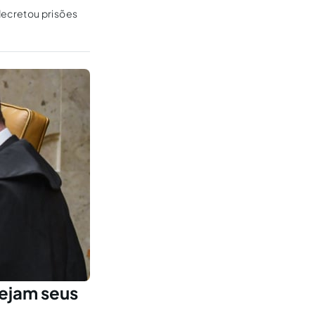
decretou prisões
sejam seus