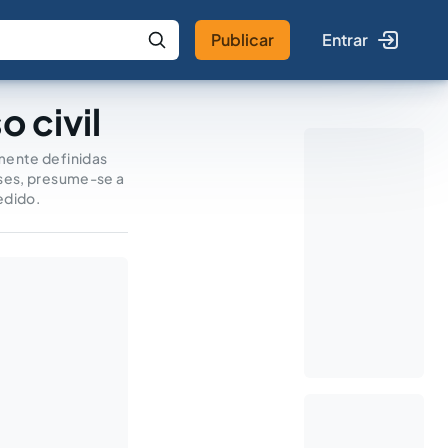
Publicar
Entrar
 IA
Buscar no Jus
 civil
amente definidas
eses, presume-se a
edido.