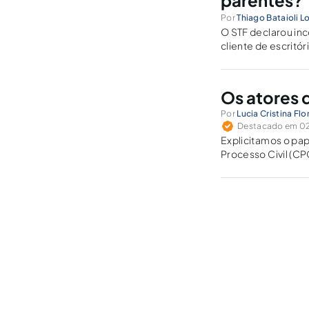
parentes?
Por
Thiago Bataioli L
O STF declarou inc
cliente de escritór
Os atores d
Por
Lucia Cristina Flo
Destacado em 02 
Explicitamos o pap
Processo Civil (CP