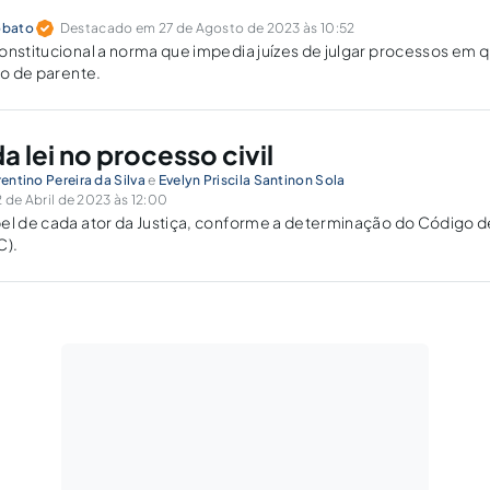
obato
Destacado em 27 de Agosto de 2023 às 10:52
onstitucional a norma que impedia juízes de julgar processos em q
io de parente.
a lei no processo civil
rentino Pereira da Silva
e
Evelyn Priscila Santinon Sola
de Abril de 2023 às 12:00
el de cada ator da Justiça, conforme a determinação do Código d
C).