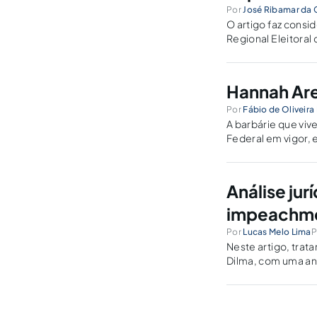
Por
José Ribamar da
O artigo faz cons
Regional Eleitoral 
Hannah Are
Por
Fábio de Oliveira
A barbárie que viv
Federal em vigor, 
Análise jur
impeachm
Por
Lucas Melo Lima
P
Neste artigo, tra
Dilma, com uma anál