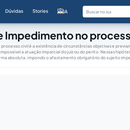
Dúvidas
Stories
IA
Fale com a
e Impedimento no processo
rocesso civil é a existência de circunstâncias objetivas e previ
impossível a atuação imparcial do juiz ou do perito. Nessas hipót
orma absoluta, impondo o afastamento obrigatório do sujeito imp