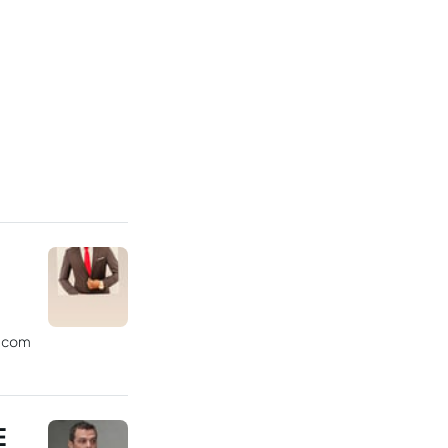
r com
E