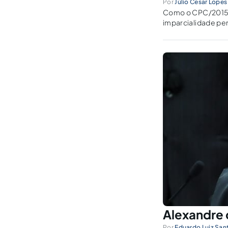
Por
Júlio Cesar Lopes
Como o CPC/2015 co
imparcialidade per
Alexandre 
Por
Eduardo Luiz San