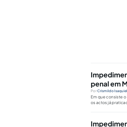
Impediment
penal em 
Por
Crismildo Isaquie
Em que consiste o
os actos já pratic
Impediment