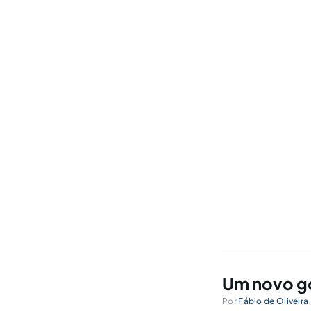
Um novo go
Por
Fábio de Oliveira