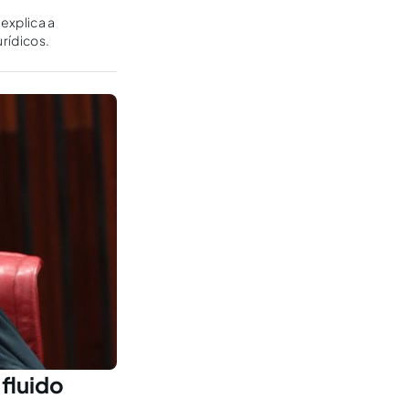
explica a
urídicos.
fluido