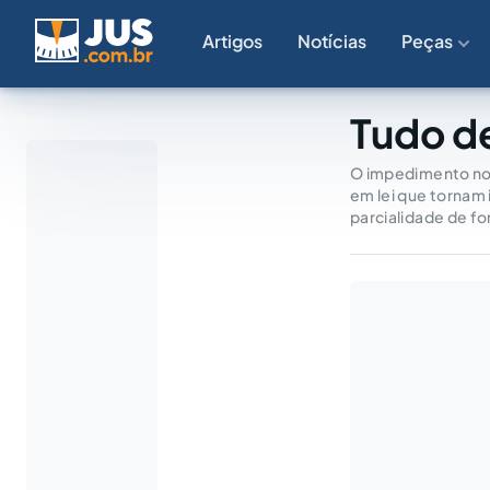
Artigos
Notícias
Peças
Tudo d
O impedimento no p
em lei que tornam 
parcialidade de f