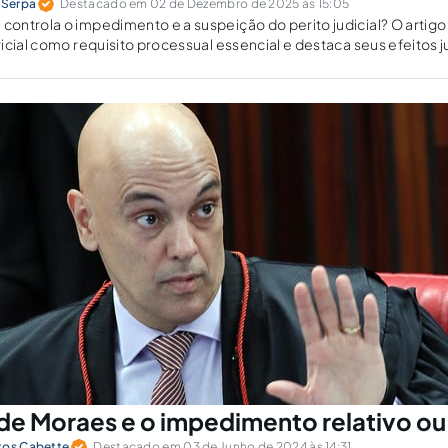
 Serpa
Destacado em 02 de Dezembro de 2025 às 15:05
ntrola o impedimento e a suspeição do perito judicial? O artigo 
icial como requisito processual essencial e destaca seus efeitos j
de Moraes e o impedimento relativo ou 
tos Cabette
Destacado em 03 de Junho de 2024 às 14:31