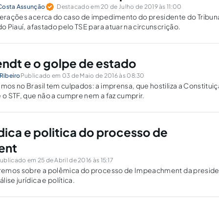
 Costa Assunção
Destacado em 20 de Julho de 2019 às 11:00
iderações acerca do caso de impedimento do presidente do Tribun
do Piauí, afastado pelo TSE para atuar na circunscrição.
ndt e o golpe de estado
 Ribeiro
Publicado em 03 de Maio de 2016 às 08:30
emos no Brasil tem culpados: a imprensa, que hostiliza a Constitui
e o STF, que não a cumpre nem a faz cumprir.
ídica e politica do processo de
ent
ublicado em 25 de Abril de 2016 às 15:17
taremos sobre a polêmica do processo de Impeachment da presid
ise jurídica e política.