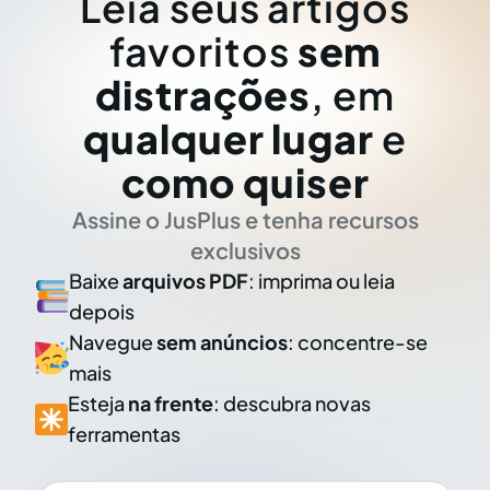
Leia seus artigos
favoritos
sem
distrações
, em
qualquer lugar
e
como quiser
Assine o JusPlus e tenha recursos
exclusivos
Baixe
arquivos PDF
: imprima ou leia
depois
Navegue
sem anúncios
: concentre-se
mais
Esteja
na frente
: descubra novas
ferramentas