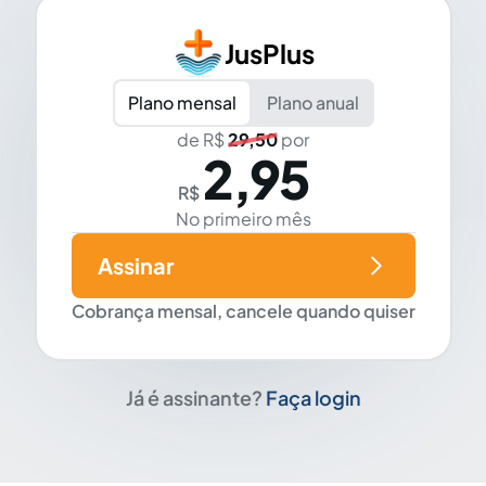
JusPlus
Plano mensal
Plano anual
de R$
29,50
por
2,95
R$
No primeiro mês
Assinar
Cobrança mensal, cancele quando quiser
Já é assinante?
Faça login