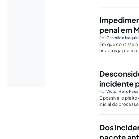
Impediment
penal em 
Por
Crismildo Isaquie
Em que consiste o
os actos já pratic
Desconside
incidente 
Por
Victor Hélio Paes 
É possível o pleit
inicial do proces
Dos incide
pacote ant