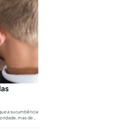
das
 que a sucumbência
toridade, mas de