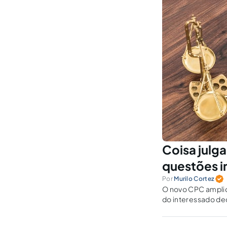
Coisa julga
questões i
Por
Murilo Cortez
O novo CPC amplio
do interessado de
sua fundamentaçã