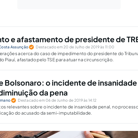
o e afastamento de presidente de TR
 Costa Assunção
Destacado em 20 de Julho de 2019 às 11:00
iderações acerca do caso de impedimento do presidente do Tribun
do Piauí, afastado pelo TSE para atuar na circunscrição.
e Bolsonaro: o incidente de insanidade
 diminuição da pena
omano
Destacado em 06 de Junho de 2019 às 14:12
s relevantes sobre o incidente de insanidade penal, no process
tificação do acusado da semi-imputabilidade.