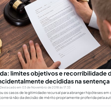
da: limites objetivos e recorribilidade 
ncidentalmente decididas na sentença
Destacado em 03 de Novembro de 2018 às 17:33
u os casos de legitimidade recursal para abranger hipóteses em
correrá não da decisão de mérito propriamente proferida pela au
o.