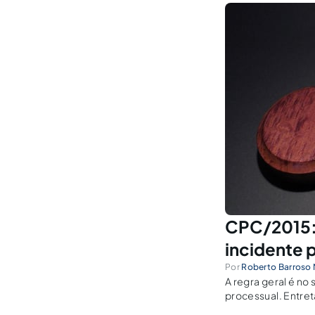
CPC/2015: 
incidente 
Por
Roberto Barroso
A regra geral é no
processual. Entre