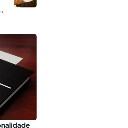
om
onalidade