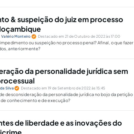
o & suspeição do juiz em processo
Moçambique
l Valério Monteiro
Destacado em 21 de Outubro de 2022 às 17:00
 impedimento ou suspeição no processo penal? Afinal, o que faze
ados, anteriormente?
ração da personalidade jurídica sem
processual
da Silva
Destacado em 19 de Setembro de 2022 às 15:45
o de desconsideração da personalidade jurídica no bojo da petição
so de conhecimento e de execução?
ntes de liberdade e as inovações do
icrime