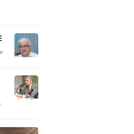
E
al
o