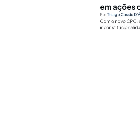
em ações c
Por
Thiago Cássio D'Á
Com o novo CPC, a 
inconstitucionali
causa de pedir.