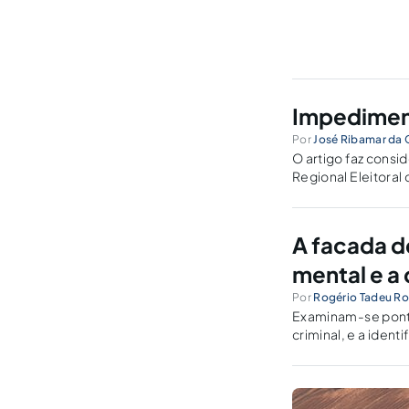
Impediment
Por
José Ribamar da
O artigo faz cons
Regional Eleitoral 
A facada d
mental e a
Por
Rogério Tadeu R
Examinam-se ponto
criminal, e a iden