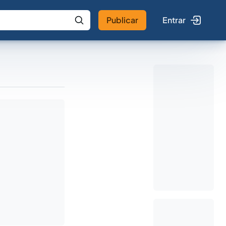
Publicar
Entrar
 IA
Buscar no Jus