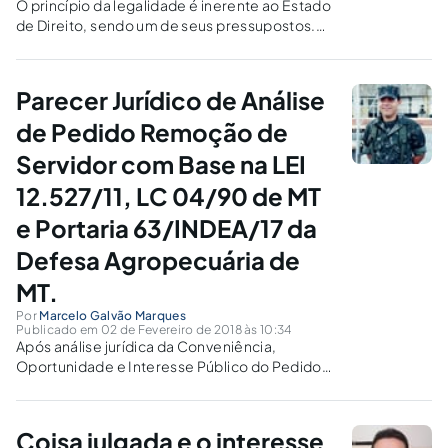
O princípio da legalidade é inerente ao Estado
de Direito, sendo um de seus pressupostos.
Quais suas características?
Parecer Jurídico de Análise
de Pedido Remoção de
Servidor com Base na LEI
12.527/11, LC 04/90 de MT
e Portaria 63/INDEA/17 da
Defesa Agropecuária de
MT.
Por
Marcelo Galvão Marques
Publicado em 02 de Fevereiro de 2018 às 10:34
Após análise jurídica da Conveniência,
Oportunidade e Interesse Público do Pedido
este foi indeferido, por não estar em acordo
com a Lei Complementar 04/90, Portaria
63/INDEA/2017 e Lei 12.527/11.
Coisa julgada e o interesse