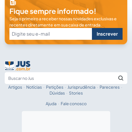
Fique sempre informado!
Seja o primeiro a receber nossas novidades exclusivas e
recentes diretamente em sua caixa de entrada.
Inscrever
Artigos
·
Notícias
·
Petições
·
Jurisprudência
·
Pareceres
·
Fale com a IA
Buscar no Jus
Dúvidas
·
Stories
Ajuda
·
Fale conosco