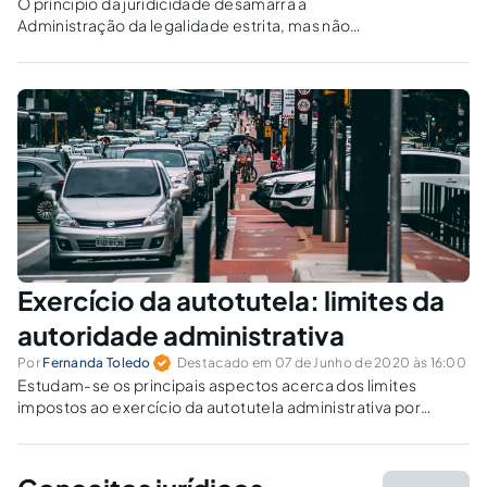
O princípio da juridicidade desamarra a
Administração da legalidade estrita, mas não
pode ser usado pelo Judiciário em
solapamento da discricionariedade
administrativa e da separação de poderes.
Exercício da autotutela: limites da
autoridade administrativa
Por
Fernanda Toledo
Destacado em 07 de Junho de 2020 às 16:00
Estudam-se os principais aspectos acerca dos limites
impostos ao exercício da autotutela administrativa por
autoridade que não detém competência para a edição do
ato, à luz de caso concreto.