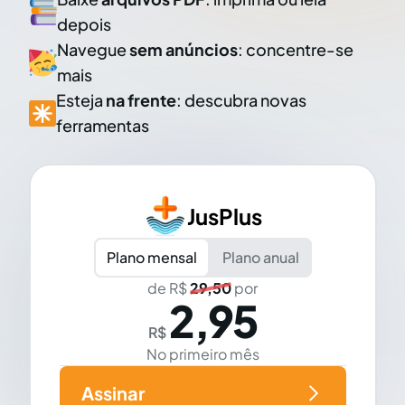
depois
Navegue
sem anúncios
: concentre-se
mais
Esteja
na frente
: descubra novas
ferramentas
JusPlus
Plano mensal
Plano anual
de R$
29,50
por
2,95
R$
No primeiro mês
Assinar