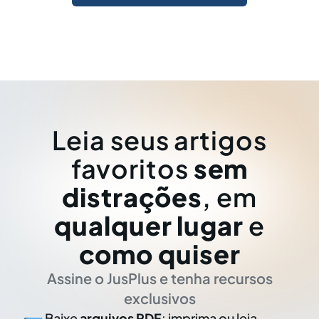
Leia seus artigos
favoritos
sem
distrações
, em
qualquer lugar
e
como quiser
Assine o JusPlus e tenha recursos
exclusivos
Baixe
arquivos PDF
: imprima ou leia