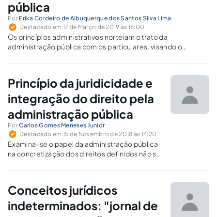
pública
Por
Erika Cordeiro de Albuquerque dos Santos Silva Lima
Destacado em 17 de Março de 2019 às 16:00
Os princípios administrativos norteiam o trato da
administração pública com os particulares, visando o
atendimento dos administrados da melhor forma possível.
Princípio da juridicidade e
integração do direito pela
administração pública
Por
Carlos Gomes Meneses Junior
Destacado em 15 de Novembro de 2018 às 14:20
Examina-se o papel da administração pública
na concretização dos direitos definidos não só
na lei, mas principalmente na Constituição, e
sobre a consequente possibilidade de
atuação positiva em situações de lacuna legal.
Conceitos jurídicos
indeterminados: "jornal de