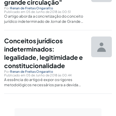
grande circulação"
Por
Renan de Freitas Ongaratto
Publicado em 05 de Junho de 2018 às 00:51
O artigo aborda a concretização do conceito
jurídico indeterminado de Jornal de Grande
Circulação adotado na Lei 10.520/02, como
paradigma do exercício necessário a
determinar que a concretização de um
Conceitos jurídicos
conceito indeterminado se deu corretamente.
indeterminados:
legalidade, legitimidade e
constitucionalidade
Por
Renan de Freitas Ongaratto
Publicado em 05 de Junho de 2018 às 00:44
A essência do artigo é expor os rigores
metodológicos necessários para a devida
intervenção judicial na análise da
concretização de conceitos jurídicos
indeterminados.