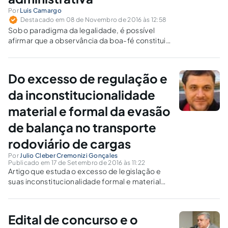
Por
Luis Camargo
Destacado em 08 de Novembro de 2016 às 12:58
Sob o paradigma da legalidade, é possível
afirmar que a observância da boa-fé constitui
requisito de validade do ato administrativo
discricionário?
Do excesso de regulação e
da inconstitucionalidade
material e formal da evasão
de balança no transporte
rodoviário de cargas
Por
Julio Cleber Cremonizi Gonçales
Publicado em 17 de Setembro de 2016 às 11:22
Artigo que estuda o excesso de legislação e
suas inconstitucionalidade formal e material
no tocante a evasão de balança no transporte
rodoviário de cargas. Avalia o principio do não
confisco, legalidade, atos administrativos,
Edital de concurso e o
conceitos de multa, e afins.