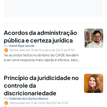
Acordos da administração
pública e certeza jurídica
Por
Kemil Raje Jarude
Destacado em 15 de Outubro de 2022 às 19:10
Se acordos feitos no âmbito do CADE tendem
a ser uma resposta mais rápida e efetiva, eles
também acabam por turvar a clareza dos
limites da legalidade.
Princípio da juridicidade no
controle da
discricionariedade
Por
Gabriela dos Santos Barros
Destacado em 11 de Julho de 2021 às 11:30