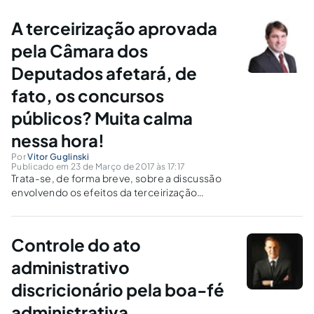
A terceirização aprovada
pela Câmara dos
Deputados afetará, de
fato, os concursos
públicos? Muita calma
nessa hora!
Por
Vitor Guglinski
Publicado em 23 de Março de 2017 às 17:17
Trata-se, de forma breve, sobre a discussão
envolvendo os efeitos da terceirização
prevista no PL 4302/1998, aprovada pela
Câmara dos Deputados, e os concursos
públicos.
Controle do ato
administrativo
discricionário pela boa-fé
administrativa