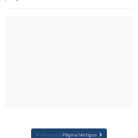
decisão do TJSP que indeferiu o pedido de
reintegração de posse das escolas ocupadas
por alunos.
Recentes
Página 1
Antigos