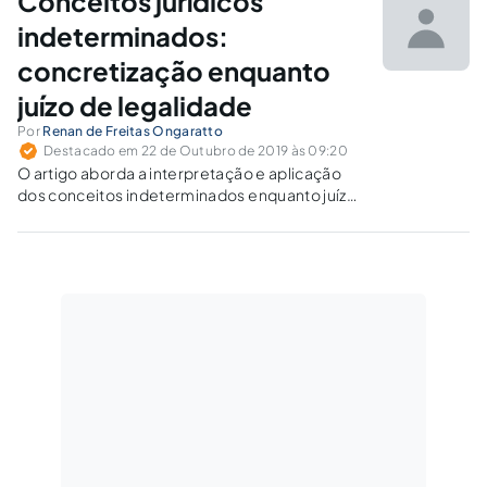
Conceitos jurídicos
indeterminados:
concretização enquanto
juízo de legalidade
Por
Renan de Freitas Ongaratto
Destacado em 22 de Outubro de 2019 às 09:20
O artigo aborda a interpretação e aplicação
dos conceitos indeterminados enquanto juízo
de legalidade, expondo a construção
argumentativa necessária a evidenciar e
comprovar que a interpretação dos conceitos
indeterminados não é discricionária.