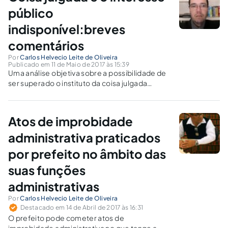
público
indisponível:breves
comentários
Por
Carlos Helvecio Leite de Oliveira
Publicado em 11 de Maio de 2017 às 15:39
Uma análise objetiva sobre a possibilidade de
ser superado o instituto da coisa julgada
quando seu conteúdo aviltar interesse público
indisponível.
Atos de improbidade
administrativa praticados
por prefeito no âmbito das
suas funções
administrativas
Por
Carlos Helvecio Leite de Oliveira
Destacado em 14 de Abril de 2017 às 16:31
O prefeito pode cometer atos de
improbidade administrativa no que tange a