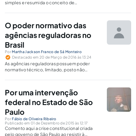
simples e resumida o conceito de
Administração Pública e uma análise singela
dos Princípios Constitucionais previsto no art.
37 da CF, responsáveis por reger a
O poder normativo das
Administração.
agências reguladoras no
Brasil
Por
Martha Jackson Franco de Sá Monteiro
Destacado em 20 de Março de 2016 às 13:24
As agências reguladoras possuem poder
normativo técnico, limitado, posto não
poderem inovar na ordem jurídica, criando
novas obrigações e regras de conduta de
forma unilateral, sob pena de ferir o princípio
Por uma intervenção
da legalidade.
federal no Estado de São
Paulo
Por
Fábio de Oliveira Ribeiro
Publicado em 01 de Dezembro de 2015 às 12:17
Comento aqui a crise constitucional criada
pelo governo de São Paulo ao resistir à