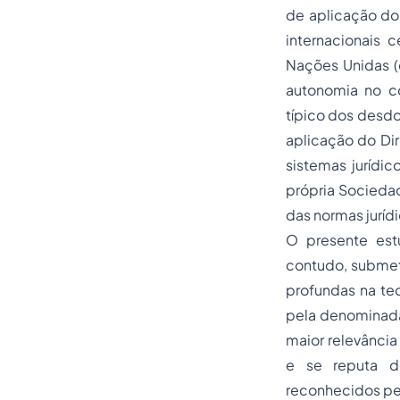
de aplicação do 
internacionais
Nações Unidas (c
autonomia no co
típico dos desdo
aplicação do Dir
sistemas juríd
própria Sociedad
das normas jurídi
O presente estu
contudo, submeti
profundas na teo
pela denominada
maior relevância 
e se reputa d
reconhecidos pel