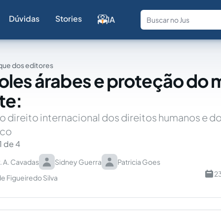
Dúvidas
Stories
IA
Fale com a
ue dos editores
les árabes e proteção do 
te:
 do direito internacional dos direitos humanos e d
ico
1 de 4
. A. Cavadas
Sidney Guerra
Patricia Goes
2
e Figueiredo Silva