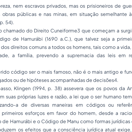
reza, nem escravos privados, mas os prisioneiros de guer
 obras públicas e nas minas, em situação semelhante à
p. 54).
o chamado do Direito Cuneiforme3 que começam a surgir
go de Hamurábi (1690 a.C.), que talvez seja a primei
 dos direitos comuns a todos os homens, tais como a vida,
dade, a família, prevendo a supremacia das leis em r
erido código ser o mais famoso, não é o mais antigo e f
lgados ou de hipóteses acompanhadas de decisões4.
so, Klingen (1994, p. 38) assevera que os povos da A
m suas próprias luzes e razão, a lei que o ser humano te
nizando-a de diversas maneiras em códigos ou referên
primeiros esforços em favor do homem, desde a racion
 de Hamurábi e o Código de Manu como formas jurídicas
uzem os efeitos que a consciência jurídica atual exige