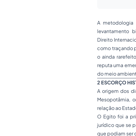
A metodologia 
levantamento bi
Direito Internac
como traçando pr
o ainda rarefeit
reputa uma emerg
do meio ambient
2 ESCORÇO HIS
A origem dos di
Mesopotâmia, on
relação ao Estad
O Egito foi a p
jurídico que se 
que podiam ser c