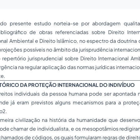
do presente estudo norteia-se por abordagem qualita
bliográfico de obras referenciadas sobre Direito Intern
ional Ambiental e Direito Islâmico, no espectro da doutri
ojeções possíveis no âmbito da jurisprudência internacio
o repertório jurisprudencial sobre Direito Internacional Am
ência na regular aplicação das normas jurídicas internaci
e.
TÓRICO DA PROTEÇÃO INTERNACIONAL DO INDIVÍDUO
reitos individuais da pessoa humana pode ser apontada n
de já eram previstos alguns mecanismos para a proteç
o2.
rimeira civilização na história da humanidade que desenv
pode chamar de individualista, e os mesopotâmios redigiram
hamados de códigos, os quais formularam regras de direit