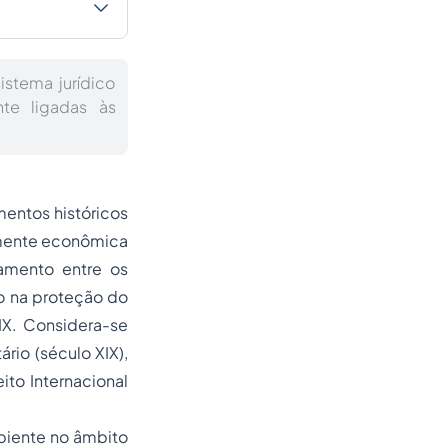
stema jurídico
nte ligadas às
mentos históricos
amente econômica
amento entre os
o na proteção do
XIX. Considera-se
rio (século XIX),
ito Internacional
biente no âmbito