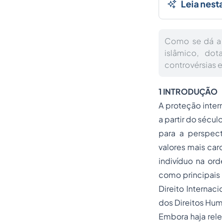
Leia nest
Como se dá a 
islâmico, dot
controvérsias e
1 INTRODUÇÃO
A proteção inter
a partir do sécu
para a perspec
valores mais car
indivíduo na ord
como principais 
Direito Internac
dos Direitos Hu
Embora haja rel