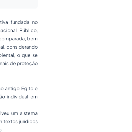
tiva fundada no
acional Público,
na comparada, bem
nal, considerando
biental, o que se
onais de proteção
o antigo Egito e
ão individual em
olveu um sistema
 textos jurídicos
o.