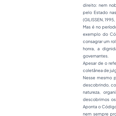
direito: nem nob
pelo Estado nas
(GILISSEN, 1995, 
Mas é no períod
exemplo do Códi
consagrar um rol
honra, a digni
governantes.
Apesar de o ref
coletânea de ju
Nesse mesmo pas
descobrindo, co
natureza, orga
descobrimos os 
Aponta o Código
nem sempre prod