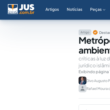
Artigos
Notícias
Peças
Destaq
Artigo
Metrópo
ambien
críticas à luz
jurídico islâm
Exibindo página 
Divo Augusto P
Rafael Moura d