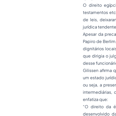
O direito egípc
testamentos etc
de leis, deixar
jurídica tendente
Apesar da preca
Papiro de Berlim,
dignitários loca
que dirigia o j
desse funcionári
Gilissen afirma 
um estado jurídi
ou seja, a pres
intermediárias,
enfatiza que:
“O direito da é
desenvolvido da