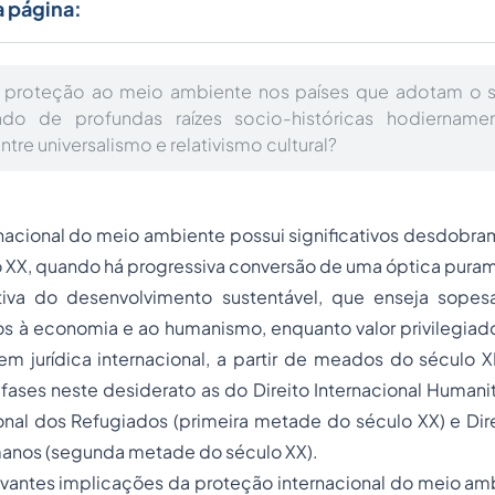
a página:
proteção ao meio ambiente nos países que adotam o si
ado de profundas raízes socio-históricas hodiername
ntre universalismo e relativismo cultural?
nacional do meio ambiente possui significativos desdobra
lo XX, quando há progressiva conversão de uma óptica pur
tiva do desenvolvimento sustentável, que enseja sopes
os à economia e ao humanismo, enquanto valor privilegiad
em jurídica internacional, a partir de meados do século 
fases neste desiderato as do Direito Internacional Humanitá
ional dos Refugiados (primeira metade do século XX) e Dire
manos (segunda metade do século XX).
evantes implicações da proteção internacional do meio am