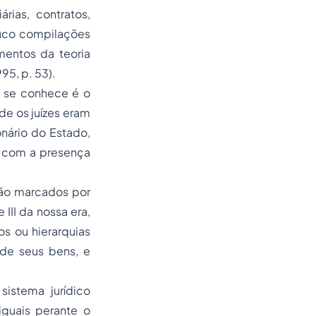
rias, contratos,
ouco compilações
mentos da teoria
95, p. 53).
e se conhece é o
nde os juízes eram
nário do Estado,
o com a presença
 são marcados por
III da nossa era,
s ou hierarquias
 de seus bens, e
sistema jurídico
iguais perante o