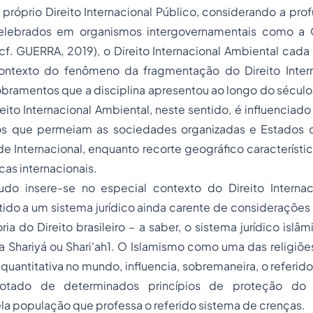
próprio Direito Internacional Público, considerando a pro
 celebrados em organismos intergovernamentais como a 
f. GUERRA, 2019), o Direito Internacional Ambiental cada
ntexto do fenômeno da fragmentação do Direito Intern
bramentos que a disciplina apresentou ao longo do século
eito Internacional Ambiental, neste sentido, é influenciado
icos que permeiam as sociedades organizadas e Estados
e Internacional, enquanto recorte geográfico característi
cas internacionais.
do insere-se no especial contexto do Direito Internac
do a um sistema jurídico ainda carente de considerações 
ria do Direito brasileiro – a saber, o sistema jurídico islâ
 Shariyá ou Shari'ah1. O Islamismo como uma das religiõe
quantitativa no mundo, influencia, sobremaneira, o referido
otado de determinados princípios de proteção do
a população que professa o referido sistema de crenças.