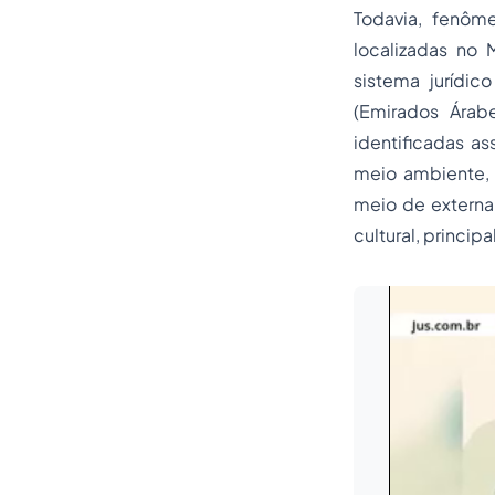
Todavia, fenôm
localizadas no 
sistema jurídic
(Emirados Árab
identificadas as
meio ambiente, 
meio de externa
cultural, princi