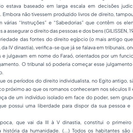
io estava baseado em larga escala em decisões judiciá
. Embora não tivessem produzido livros de direito, tamp
am várias “Instruções” e “Sabedorias” que contêm os ele
s a assegurar o direito das pessoas e dos bens (GILISSEN, 19
riedade das fontes do direito egípcio (o mais antigo qu
 da IV dinastia), verifica-se que já se falava em tribunais, o
is e julgavam em nome do Faraó, orientados por um funcio
ulgamento. O tribunal só poderia começar esse julgament
o.
que os períodos do direito individualista, no Egito antigo,
co próximo ao que os romanos conheceram nos séculos II e 
ença de um indivíduo isolado em face do poder, sem grupo
 que possui uma liberdade para dispor da sua pessoa e
poca, que vai da III à V dinastia, constitui o primeiro 
 história da humanidade. (...) Todos os habitantes são 